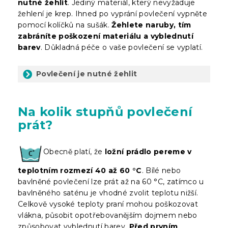
nutné žehlit
. Jediný materiál, který nevyžaduje
žehlení je krep. Ihned po vyprání povlečení vypněte
pomocí kolíčků na sušák.
Žehlete naruby, tím
zabráníte poškození materiálu a vyblednutí
barev
. Důkladná péče o vaše povlečení se vyplatí.
Povlečení je nutné žehlit
Na kolik stupňů povlečení
prát?
Obecně platí, že
ložní prádlo pereme v
teplotním rozmezí 40 až 60 °C
. Bílé nebo
bavlněné povlečení lze prát až na 60 °C, zatímco u
bavlněného saténu je vhodné zvolit teplotu nižší.
Celkově vysoké teploty praní mohou poškozovat
vlákna, působit opotřebovanějším dojmem nebo
způsobovat vyblednutí barev.
Před prvním