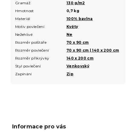
Gramáž
130 g/m2
Hmotnost
0,7 kg
Materiál
100% bavlna
Motiv povlečení
Květy
Nežehlivé
Ne
Rozměr polštáře
70 x 90 cm
Rozměr povlečení
70 x 90 cm | 140 x 200 cm
Rozměr přikrývky
140 x 200 cm
Styl povlečení
Venkovský
Zapínání
Zip
Z
á
p
Informace pro vás
a
t