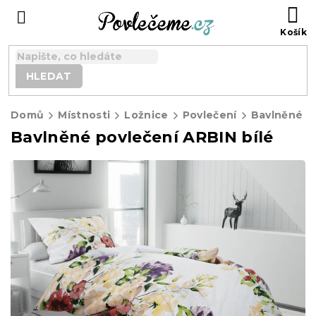
Přejít
N
na
K
obsah
HLEDAT
Domů
Místnosti
Ložnice
Povlečení
Bavlněné p
Bavlněné povlečení ARBIN bílé