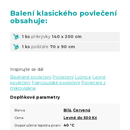
Balení
klasického povlečení
obsahuje:
1 ks
přikrývky
140 x 200 cm
1 ks
polštáře
70 x 90 cm
Inspirujte se dál
Bavlněné povlečení
Povlečení
Ložnice
Levné
povlečení
Francouzské povlečení
Povlečení z
mikrovlákna
Doplňkové parametry
Barva
Bílá
,
Červená
Cena
Levné do 500 Kč
Doporučená teplota praní
40 °C