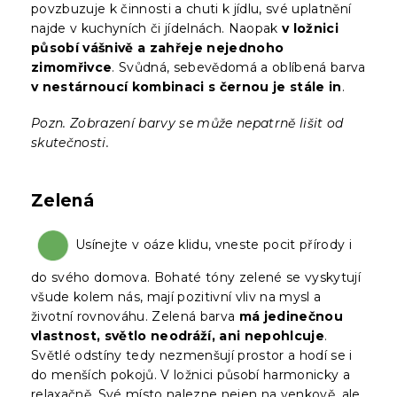
povzbuzuje k činnosti a chuti k jídlu, své uplatnění
najde v kuchyních či jídelnách. Naopak
v ložnici
působí vášnivě a zahřeje nejednoho
zimomřivce
. Svůdná, sebevědomá a oblíbená barva
v nestárnoucí kombinaci s černou je stále in
.
Pozn. Zobrazení barvy se může nepatrně lišit od
skutečnosti.
Zelená
Usínejte v oáze klidu, vneste pocit přírody i
do svého domova. Bohaté tóny zelené se vyskytují
všude kolem nás, mají pozitivní vliv na mysl a
životní rovnováhu. Zelená barva
má jedinečnou
vlastnost, světlo neodráží, ani nepohlcuje
.
Světlé odstíny tedy nezmenšují prostor a hodí se i
do menších pokojů. V ložnici působí harmonicky a
relaxačně. Své místo nalezne nejen na venkově, ale