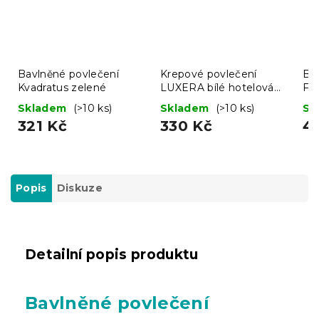
Bavlněné povlečení
Krepové povlečení
Ba
Kvadratus zelené
LUXERA bílé hotelová
FR
kapsa
mo
Skladem
(>10 ks)
Skladem
(>10 ks)
Sk
321 Kč
330 Kč
4
Popis
Diskuze
Detailní popis produktu
Bavlněné povlečení