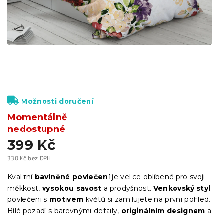
Možnosti doručení
Momentálně
nedostupné
399 Kč
330 Kč bez DPH
Měrná
cena:
Kvalitní
bavlněné povlečení
je velice oblíbené pro svoji
měkkost,
vysokou savost
a prodyšnost.
Venkovský styl
povlečení s
motivem
květů si zamilujete na první pohled.
Bílé pozadí s barevnými detaily,
originálním designem
a