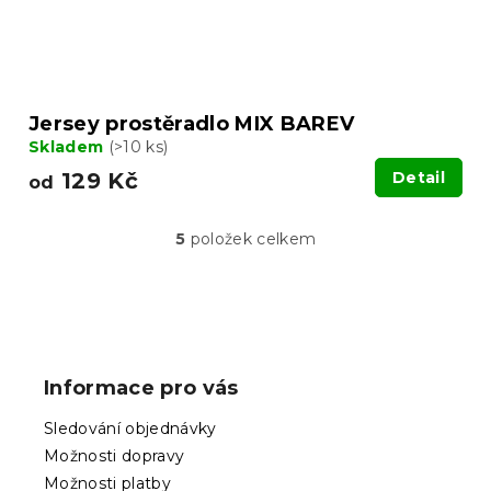
Jersey prostěradlo MIX BAREV
Skladem
(>10 ks)
129 Kč
Detail
od
5
položek celkem
O
v
l
á
Z
d
á
a
p
c
Informace pro vás
í
a
p
t
Sledování objednávky
r
í
v
Možnosti dopravy
k
Možnosti platby