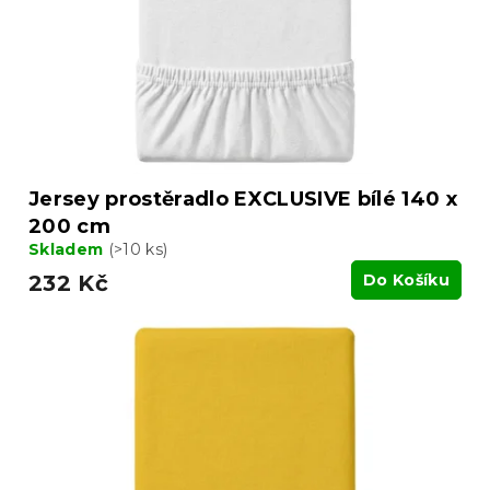
t
o
ů
d
u
k
t
ů
Jersey prostěradlo EXCLUSIVE bílé 140 x
200 cm
Skladem
(>10 ks)
232 Kč
Do Košíku