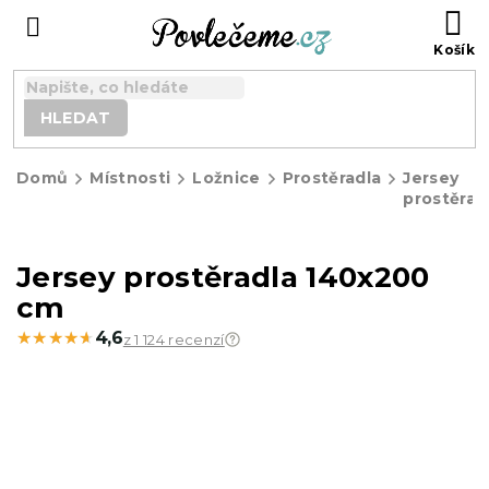
Přejít
N
na
K
obsah
HLEDAT
Domů
Místnosti
Ložnice
Prostěradla
Jersey
prostěrad
Jersey prostěradla 140x200
cm
★★★★★
★★★★★
4,6
z 1 124 recenzí