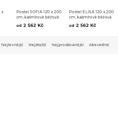
 x
Postel SOFIA 120 x 200
Postel ELISA 120 x 200
cm, kašmírově béžová
cm, kašmírově béžová
2 562 Kč
2 562 Kč
od
od
Nejlevnější
Nejdražší
Nejprodávanější
Abecedně