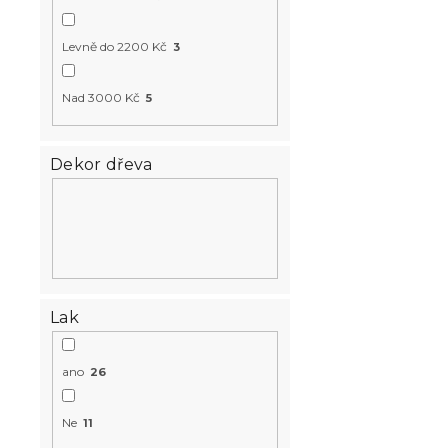
k
t
Postel ADA 
ů
Levně do 2200 Kč
3
borovice
Skladem
(>10 k
Nad 3000 Kč
5
1 836 K
od
Dekor dřeva
Lak
ano
26
Postel ELIS
Ne
11
dub artisan