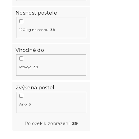
Skladem
(>10 k
2 562 K
od
Nosnost postele
120 kg na osobu
38
Vhodné do
Pokoje
38
Zvýšená postel
Postel ELIS
Ano
3
kašmírově 
Skladem
(>10 k
Položek k zobrazení:
39
2 562 K
od