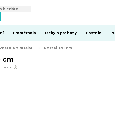
ní
Prostěradla
Deky a přehozy
Postele
Ru
Postele z masivu
Postel 120 cm
0 cm
97 recenzí