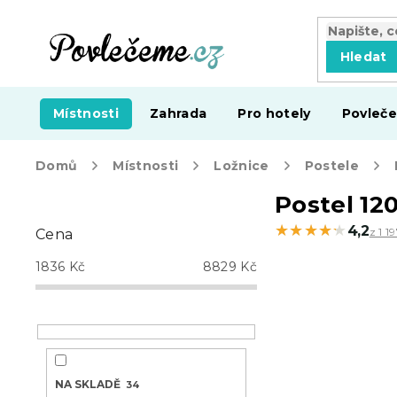
Přejít
na
obsah
Hledat
Místnosti
Zahrada
Pro hotely
Povleče
Domů
Místnosti
Ložnice
Postele
P
Postel 12
o
★★★★★
★★★★★
4,2
z 1 1
Cena
s
t
1836
Kč
8829
Kč
r
a
n
n
í
p
NA SKLADĚ
34
a