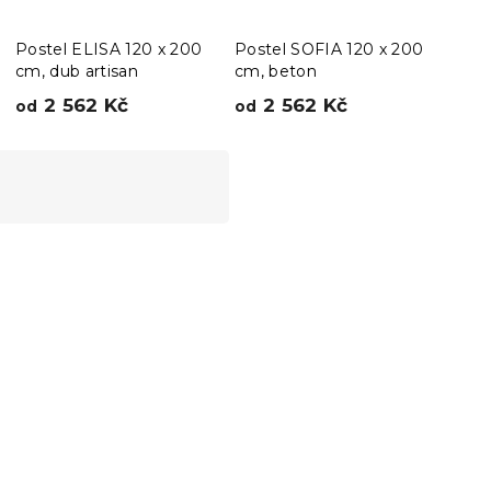
Postel ELISA 120 x 200
Postel SOFIA 120 x 200
Post
cm, dub artisan
cm, beton
cm,
2 562 Kč
2 562 Kč
2
od
od
od