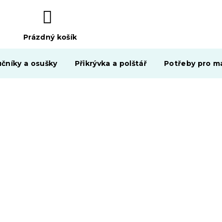
Prázdný košík
NÁKUPNÍ
KOŠÍK
čníky a osušky
Přikrývka a polštář
Potřeby pro ma