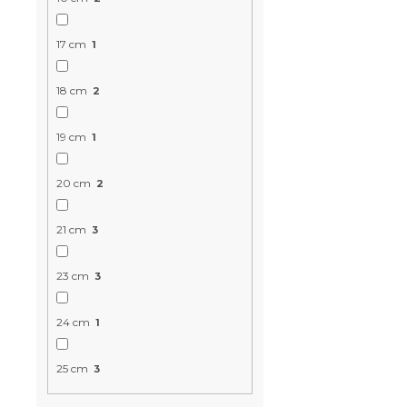
MAXI 20 cm
17 cm
1
3 dny
5 274 K
od
18 cm
2
19 cm
1
20 cm
2
21 cm
3
23 cm
3
24 cm
1
Pěnová mat
x 200 cm
25 cm
3
3 dny