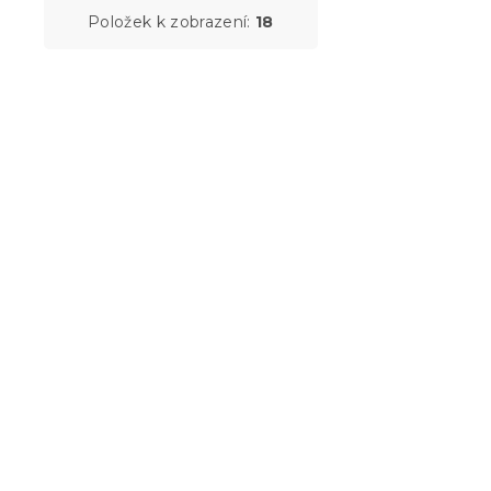
2 737 K
od
Položek k zobrazení:
18
Pěnová mat
140 x 200 
14 dní
9 136 K
od