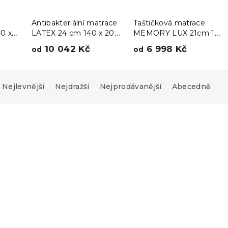
Antibakteriální matrace
Taštičková matrace
0 x
LATEX 24 cm 140 x 200
MEMORY LUX 21cm 140
cm
x 200 cm
10 042 Kč
6 998 Kč
od
od
Nejlevnější
Nejdražší
Nejprodávanější
Abecedně