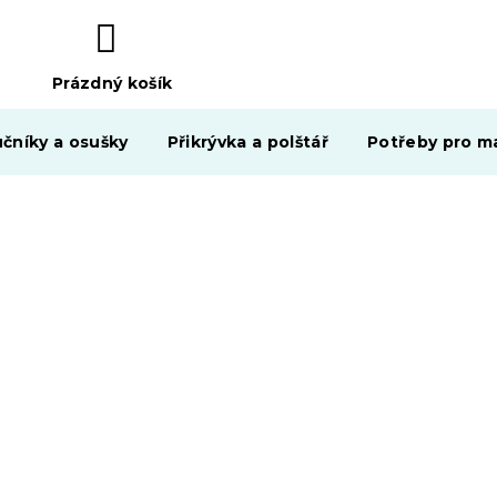
Prázdný košík
NÁKUPNÍ
KOŠÍK
čníky a osušky
Přikrývka a polštář
Potřeby pro ma