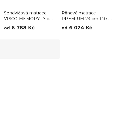
Sendvičová matrace
Pěnová matrace
Pěn
VISCO MEMORY 17 cm
PREMIUM 23 cm 140 x
25 c
140 x 200 cm
200 cm
6 788 Kč
6 024 Kč
9
od
od
od