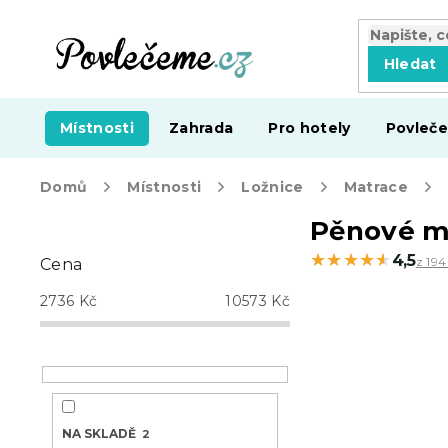
Přejít
na
obsah
Hledat
Místnosti
Zahrada
Pro hotely
Povleče
Domů
Místnosti
Ložnice
Matrace
P
Pěnové m
o
★★★★★
★★★★★
4,5
z 194
Cena
s
t
2736
Kč
10573
Kč
r
a
n
n
í
p
NA SKLADĚ
2
a