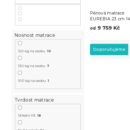
n
e
Pěnová matrace
l
EUREBIA 23 cm 14
200 cm
9 759 Kč
od
Nosnost matrace
Ř
a
Doporučujeme
120 kg na osobu
10
z
e
130 kg na osobu
7
V
n
ý
í
p
p
100 kg na osobu
1
i
r
s
o
p
d
Tvrdost matrace
r
u
o
k
Střední H3
18
d
t
u
ů