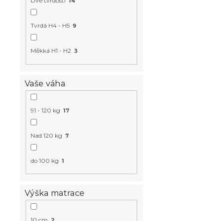
k
Dvě tvrdosti
14
t
Pěnová mat
ů
Tvrdá H4 - H5
9
cm 140 x 2
Měkká H1 - H2
3
Skladem
(1 ks)
9 759 K
od
Vaše váha
91 - 120 kg
17
Nad 120 kg
7
do 100 kg
1
Výška matrace
Kokosová m
10 cm
2