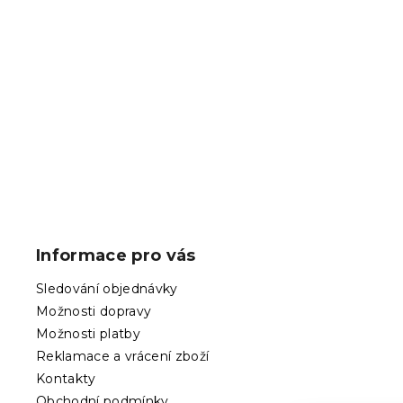
PVC ubrus 
cm, barevn
Skladem
(>10 k
115 Kč
Z
á
p
Informace pro vás
a
t
Sledování objednávky
í
Možnosti dopravy
Možnosti platby
Reklamace a vrácení zboží
Kontakty
Obchodní podmínky