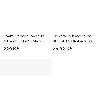
Lněný vánoční běhoun
Dekorační běhoun na
Deko
MERRY CHRISTMAS
stůl SHIMORA 45x150
stůl
33x180 cm, červený
cm - více barev
více
229 Kč
92 Kč
235
od