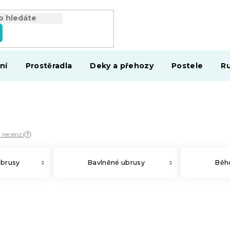
ní
Prostěradla
Deky a přehozy
Postele
Ru
8 recenzí
ubrusy
Bavlněné ubrusy
Běh