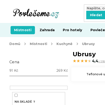
Přejít
na
obsah
Hledat
Místnosti
Zahrada
Pro hotely
Povleče
Domů
Místnosti
Kuchyně
Ubrusy
P
Ubrusy
o
★★★★★
★★★★★
4,4
z 51
Cena
s
t
91
Kč
269
Kč
r
Teflonové 
a
n
n
í
p
NA SKLADĚ
7
a