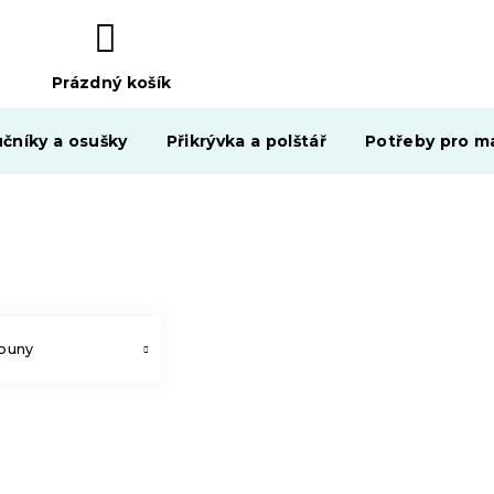
Prázdný košík
NÁKUPNÍ
KOŠÍK
čníky a osušky
Přikrývka a polštář
Potřeby pro ma
ouny