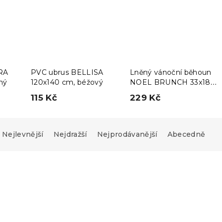
RA
PVC ubrus BELLISA
Lněný vánoční běhoun
ný
120x140 cm, béžový
NOEL BRUNCH 33x180
cm, béžový
115 Kč
229 Kč
Nejlevnější
Nejdražší
Nejprodávanější
Abecedně