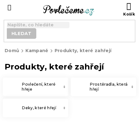
Přejít
N
na
K
obsah
HLEDAT
Domů
Kampaně
Produkty, které zahřejí
Produkty, které zahřejí
Povlečení, které
Prostěradla, která
hřeje
hřejí
Deky, které hřejí