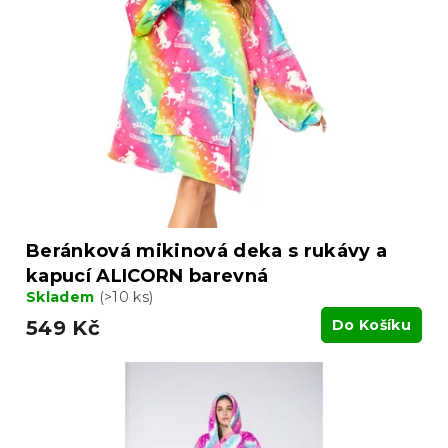
d
s
u
p
k
r
t
o
ů
d
u
k
t
ů
Beránková mikinová deka s rukávy a
kapucí ALICORN barevná
Skladem
(>10 ks)
549 Kč
Do Košíku