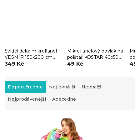
Svítící deka mikroflanel
Mikroflanelový povlak na
Mikr
VESMÍR 150x200 cm
polštář KOSTAR 40x50
pol
modrá
349 Kč
cm, žlutý
49 Kč
40x5
49 
Ř
a
Doporučujeme
Nejlevnější
Nejdražší
z
Nejprodávanější
Abecedně
e
n
í
V
p
ý
r
p
o
i