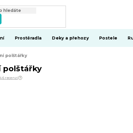
ní
Prostěradla
Deky a přehozy
Postele
Ru
í polštářky
 polštářky
946 recenzí