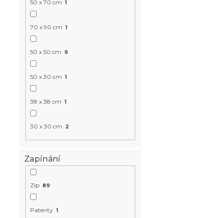
Skladem
(>10 k
50 x 70 cm
1
166 Kč
70 x 90 cm
1
50 x 50 cm
9
Poslední kusy
50 x 30 cm
1
38 x 38 cm
1
30 x 30 cm
2
Dekorační p
Zapínání
45x45 cm, z
Zip
89
Skladem
(>10 k
184 Kč
Patenty
1