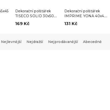
45x45
Dekorační polštářek
Dekorační polštářek
TISECO SOLID 30x50
IMPRIME YONA 40x40
cm, šedohnědý
cm, barevný
169 Kč
131 Kč
Nejlevnější
Nejdražší
Nejprodávanější
Abecedně