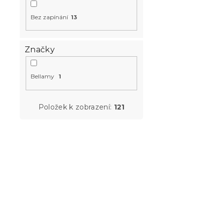
Bez zapínání
13
Značky
Bellamy
1
Položek k zobrazení:
121
Dekorační p
BRACHIOSA
zelený
Skladem
(>10 k
125 Kč