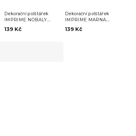
Dekorační polštářek
Dekorační polštářek
Deko
IMPRIME NOBALY
IMPRIME MARNA
IMP
40x40 cm, barevný
40x40 cm, barevný
30x5
139 Kč
139 Kč
125