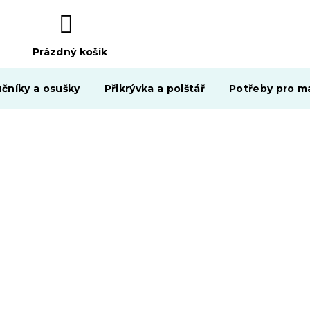
Prázdný košík
NÁKUPNÍ
KOŠÍK
čníky a osušky
Přikrývka a polštář
Potřeby pro ma