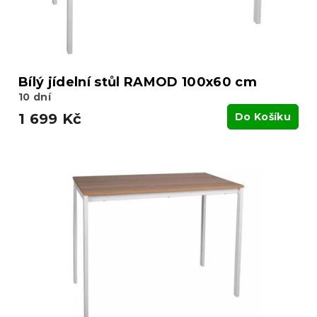
k
t
ů
Bílý jídelní stůl RAMOD 100x60 cm
10 dní
1 699 Kč
Do Košíku