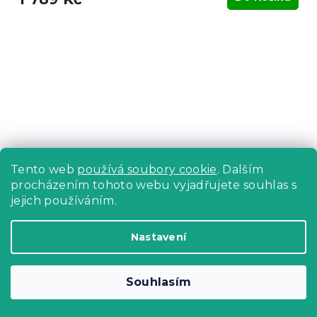
Tento web
používá soubory cookie
. Dalším
procházením tohoto webu vyjadřujete souhlas s
jejich používáním.
Nastavení
Kulatý jídelní stůl AMADEO 100x100 cm,
dekor ořech
Souhlasím
Skladem
(1 ks)
4 809 Kč
Do Košíku