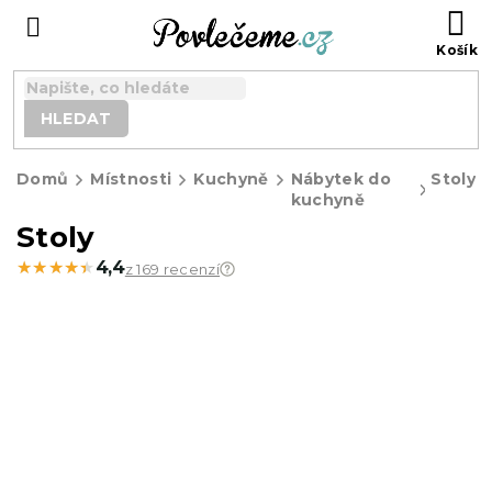
Přejít
N
na
K
obsah
HLEDAT
Domů
Místnosti
Kuchyně
Nábytek do
Stoly
kuchyně
Stoly
★★★★★
★★★★★
4,4
z 169 recenzí