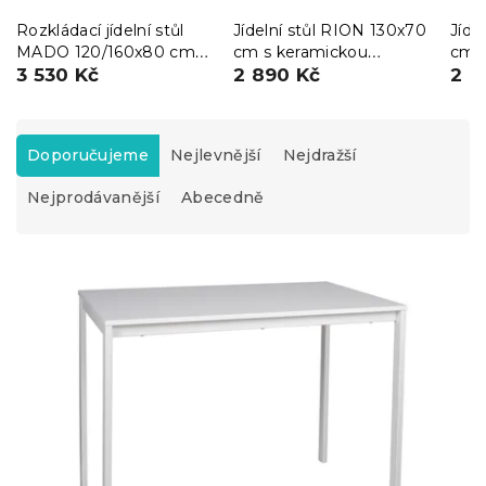
Rozkládací jídelní stůl
Jídelní stůl RION 130x70
Jíde
MADO 120/160x80 cm,
cm s keramickou
cm 
bílá/dub sonoma
3 530 Kč
deskou, černý mramor
2 890 Kč
desk
2 7
Ř
a
Doporučujeme
Nejlevnější
Nejdražší
z
Nejprodávanější
Abecedně
e
n
í
V
p
ý
r
p
o
i
d
s
u
p
k
r
t
o
ů
d
u