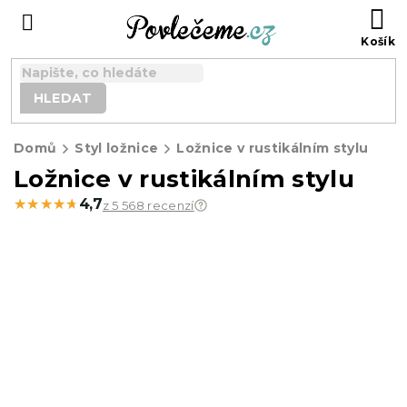
Přejít
N
na
K
obsah
HLEDAT
Domů
Styl ložnice
Ložnice v rustikálním stylu
Ložnice v rustikálním stylu
★★★★★
★★★★★
4,7
z 5 568 recenzí