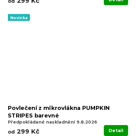
299 Kč
od
Novinka
Povlečení z mikrovlákna PUMPKIN
STRIPES barevné
Předpokládané naskladnění 9.8.2026
299 Kč
Detail
od