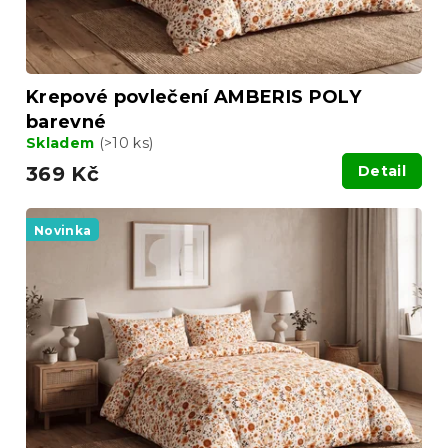
t
ů
Krepové povlečení AMBERIS POLY
barevné
Skladem
(>10 ks)
369 Kč
Detail
Novinka