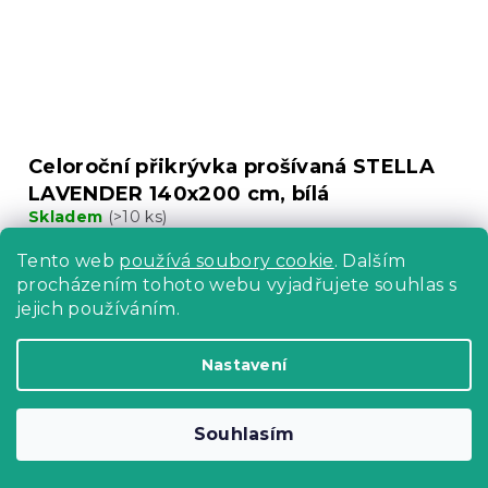
Celoroční přikrývka prošívaná STELLA
LAVENDER 140x200 cm, bílá
Skladem
(>10 ks)
407 Kč
Do Košíku
Tento web
používá soubory cookie
. Dalším
procházením tohoto webu vyjadřujete souhlas s
jejich používáním.
Nastavení
Souhlasím