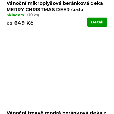
Vánoční mikroplyšová beránková deka
MERRY CHRISTMAS DEER šedá
Skladem
(>10 ks)
649 Kč
Detail
od
Vánoční tmavě modrá beránková deka z