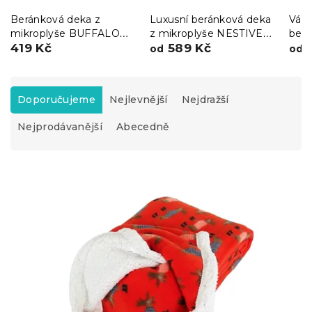
Beránková deka z
Luxusní beránková deka
Váno
mikroplyše BUFFALO
z mikroplyše NESTIVE
ber
DEER červená
419 Kč
růžová
589 Kč
CHR
6
od
od
Ř
a
Doporučujeme
Nejlevnější
Nejdražší
z
Nejprodávanější
Abecedně
e
n
í
V
p
ý
r
p
o
i
d
s
u
p
k
r
t
o
ů
d
u