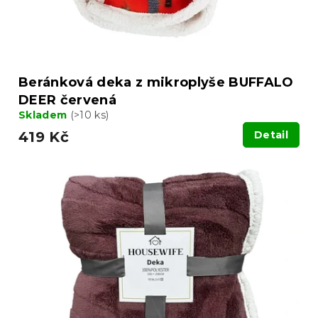
k
t
ů
Beránková deka z mikroplyše BUFFALO
DEER červená
Skladem
(>10 ks)
419 Kč
Detail