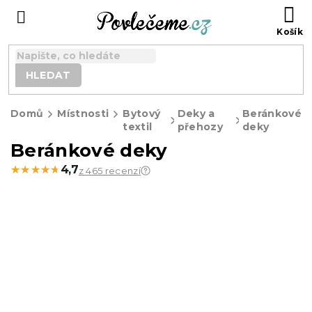
Přejít
N
na
K
obsah
HLEDAT
Domů
Místnosti
Bytový
Deky a
Beránkové
textil
přehozy
deky
Beránkové deky
★★★★★
★★★★★
4,7
z 465 recenzí