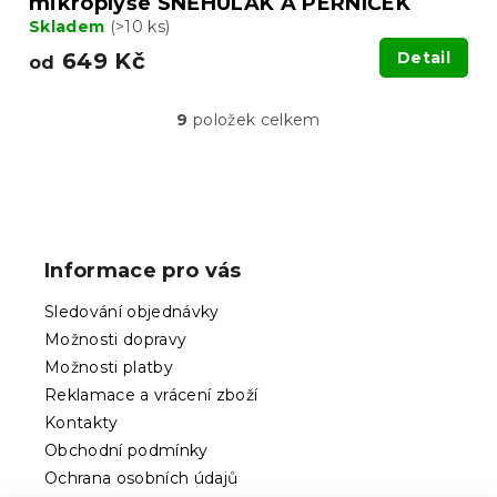
mikroplyše SNĚHULÁK A PERNÍČEK
Skladem
(>10 ks)
649 Kč
Detail
od
9
položek celkem
O
v
l
á
Z
d
á
a
p
c
Informace pro vás
í
a
p
t
Sledování objednávky
r
í
v
Možnosti dopravy
k
Možnosti platby
y
Reklamace a vrácení zboží
v
ý
Kontakty
p
Obchodní podmínky
i
Ochrana osobních údajů
s