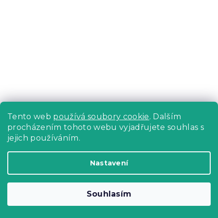
Tento web
používá soubory cookie
. Dalším
procházením tohoto webu vyjadřujete souhlas s
Bavlněné povlečení NISCHA šedé
jejich používáním.
Skladem
(>10 ks)
321 Kč
Do Košíku
Nastavení
Souhlasím