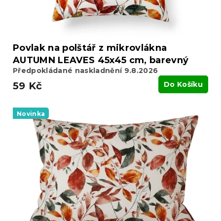
t
ů
Povlak na polštář z mikrovlákna
AUTUMN LEAVES 45x45 cm, barevný
Předpokládané naskladnění 9.8.2026
59 Kč
Do Košíku
Novinka