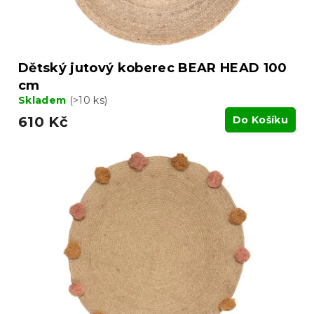
t
ů
Dětský jutový koberec BEAR HEAD 100
cm
Skladem
(>10 ks)
610 Kč
Do Košíku