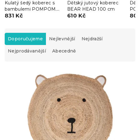
Kulatý šedý koberec s
Dětský jutový koberec
Děts
bambulemi POMPOME
BEAR HEAD 100 cm
POM
90 cm
831 Kč
610 Kč
808
Ř
a
Doporučujeme
Nejlevnější
Nejdražší
z
Nejprodávanější
Abecedně
e
n
í
V
p
ý
r
p
o
i
d
s
u
p
k
r
t
o
ů
d
u
k