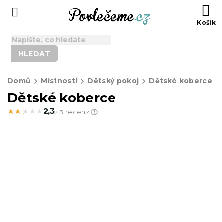
Přejít
N
na
K
obsah
HLEDAT
Domů
Místnosti
Dětský pokoj
Dětské koberce
Dětské koberce
★★★★★
★★★★★
2,3
z 3 recenzí