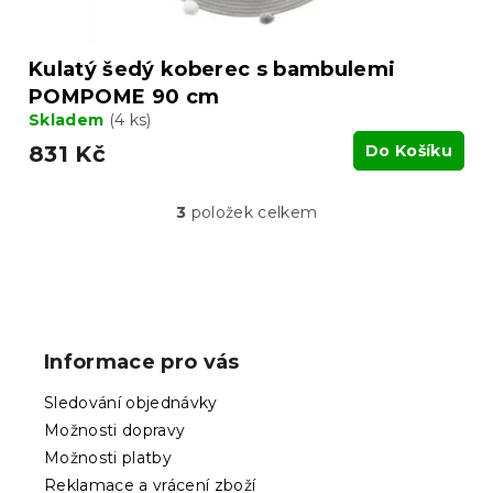
Kulatý šedý koberec s bambulemi
POMPOME 90 cm
Skladem
(4 ks)
831 Kč
Do Košíku
3
položek celkem
O
v
l
á
Z
d
á
a
p
c
Informace pro vás
í
a
p
t
Sledování objednávky
r
í
v
Možnosti dopravy
k
Možnosti platby
y
Reklamace a vrácení zboží
v