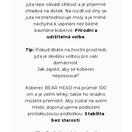
juta lépe odvádí vlhkost a je příjemně
chladivá na dotek. Na rozdíl od vlny se
juta neznehodnocuje moly a je méně
náchylná k ušpinění než běžné
bavlněné koberce.
Přírodní a
udržitelná volba
.
Tip:
Pokud dbáte na životní prostředí,
juta je skvělou volbou pro vaši
domácnost.
Jak zajistit, aby se koberec
neposouval?
Koberec BEAR HEAD má průměr 100
cm a je velmi lehký, takže ho snadno
můžete přemístit. Aby zůstal na svém
místě, doporučujeme podložení
protiskluzovou podložkou.
Stabilita
bez starostí
.