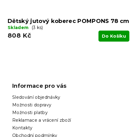
Dětský jutový koberec POMPONS 78 cm
Skladem
(3 ks)
808 Kč
Do Košíku
Z
á
p
Informace pro vás
a
t
Sledování objednávky
í
Možnosti dopravy
Možnosti platby
Reklamace a vrácení zboží
Kontakty
Obchodní podmínky