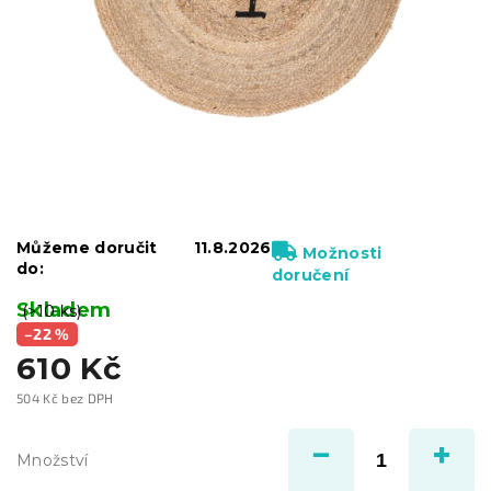
Můžeme doručit
11.8.2026
Možnosti
do:
doručení
Skladem
(>10 ks)
–22 %
610 Kč
504 Kč bez DPH
Měrná
cena:
Množství