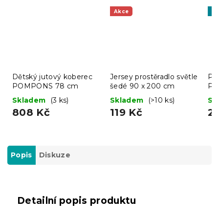
Akce
Ti
Dětský jutový koberec
Jersey prostěradlo světle
Pro
POMPONS 78 cm
šedé 90 x 200 cm
Pr
Skladem
(3 ks)
Skladem
(>10 ks)
Sk
808 Kč
119 Kč
2
Popis
Diskuze
Detailní popis produktu