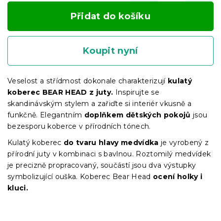
Přidat do košíku
Koupit nyní
Veselost a střídmost dokonale charakterizují
kulatý
koberec BEAR HEAD z juty.
Inspirujte se
skandinávským stylem a zařiďte si interiér vkusně a
funkčně. Elegantním
doplňkem dětských pokojů
jsou
bezesporu koberce v přírodních tónech.
Kulatý koberec
do tvaru hlavy medvídka
je vyrobený z
přírodní juty v kombinaci s bavlnou. Roztomilý medvídek
je precizně propracovaný, součástí jsou dva výstupky
symbolizující ouška. Koberec Bear Head
ocení holky i
kluci.