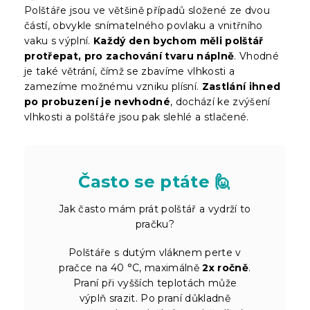
Polštáře jsou ve většině případů složené ze dvou
částí, obvykle snímatelného povlaku a vnitřního
vaku s výplní.
Každý den bychom měli polštář
protřepat, pro zachování tvaru náplně
. Vhodné
je také větrání, čímž se zbavíme vlhkosti a
zamezíme možnému vzniku plísní.
Zastlání ihned
po probuzení je nevhodné
, dochází ke zvýšení
vlhkosti a polštáře jsou pak slehlé a stlačené.
Často se ptáte 🙋
Jak často mám prát polštář a vydrží to
pračku?
Polštáře s dutým vláknem perte v
pračce na 40 °C, maximálně
2x ročně
.
Praní při vyšších teplotách může
výplň srazit. Po praní důkladně