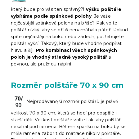
který bude pro vás ten správný?!
Výšku polštáře
vybíráme podle spánkové polohy
. Je vaše
nejčastější spánková poloha na břiše? Pak volte
polštář nízký, aby se příliš nenamáhala páteř. Pokud
spíte nejčastěji na boku nebo zádech, potřebujete
polštář vyšší. Takový, který bude vhodně podpírat
hlavu a šíji.
Pro kombinaci všech spánkových
poloh je vhodný středně vysoký polštář
s
pevnou, ale pružnou náplní.
Rozměr polštáře 70 x 90 cm
Nejprodávanější rozměr polštářů je právě
velikost 70 x 90 cm, která se hodí pro dospělé i
starší děti. Velikost polštáře volte tak, aby polštář
nesahal pod ramena. Během spánku na boku by se
měla ramena zabořit do matrace nikoliv polštáře.