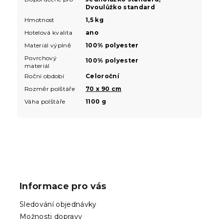
Dvoulůžko standard
Hmotnost
1,5 kg
Hotelová kvalita
ano
Materiál výplně
100% polyester
Povrchový
100% polyester
materiál
Roční období
Celoroční
Rozměr polštáře
70 x 90 cm
Váha polštáře
1100 g
Z
á
p
Informace pro vás
a
t
Sledování objednávky
í
Možnosti dopravy