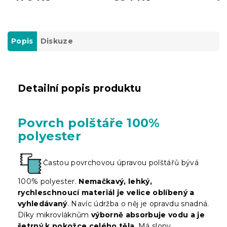
Popis
Diskuze
Detailní popis produktu
Povrch polštáře 100%
polyester
Častou povrchovou úpravou polštářů bývá
100% polyester.
Nemačkavý, lehký,
rychleschnoucí materiál je velice oblíbený a
vyhledávaný
. Navíc údržba o něj je opravdu snadná.
Díky mikrovláknům
výborně absorbuje vodu a je
šetrný k pokožce celého těla
. Má slony