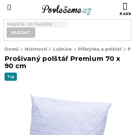
Přejít
N
na
K
obsah
HLEDAT
Domů
Místnosti
Ložnice
Přikrývka a polštář
Při
Prošívaný polštář Premium 70 x
90 cm
Tip