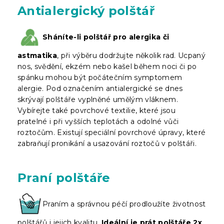
Antialergický polštář
Sháníte-li polštář pro alergika či
astmatika
, při výběru dodržujte několik rad. Ucpaný
nos, svědění, ekzém nebo kašel během noci či po
spánku mohou být počátečním symptomem
alergie. Pod označením antialergické se dnes
skrývají polštáře vyplněné umělým vláknem.
Vybírejte také povrchové textilie, které jsou
pratelné i při vyšších teplotách a odolné vůči
roztočům. Existují speciální povrchové úpravy, které
zabraňují pronikání a usazování roztočů v polštáři.
Praní polštáře
Praním a správnou péčí prodloužíte životnost
polštářů i jejich kvalitu.
Ideální je prát polštáře 2x