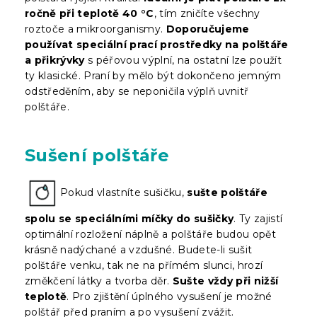
ročně při teplotě 40 °C
, tím zničíte všechny
roztoče a mikroorganismy.
Doporučujeme
používat speciální prací prostředky na polštáře
a přikrývky
s péřovou výplní, na ostatní lze použít
ty klasické. Praní by mělo být dokončeno jemným
odstředěním, aby se neponičila výplň uvnitř
polštáře.
Sušení polštáře
Pokud vlastníte sušičku,
sušte polštáře
spolu se speciálními míčky do sušičky
. Ty zajistí
optimální rozložení náplně a polštáře budou opět
krásně nadýchané a vzdušné. Budete-li sušit
polštáře venku, tak ne na přímém slunci, hrozí
změkčení látky a tvorba děr.
Sušte vždy při nižší
teplotě
. Pro zjištění úplného vysušení je možné
polštář před praním a po vysušení zvážit.