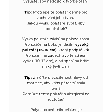
vysušte, aby nedošlo k tvorbě plísní.
Tip:
Protřepejte polštář denně pro
zachování jeho tvaru.
Jakou výšku polštáře zvolit, aby
podpíral krk?
Výška polštáře závisí na poloze spaní.
Pro spáče na boku je ideální
vysoký
polštář (12–16 cm)
, který podpírá krk.
Pro spaní na zádech zvolte střední
výšku (10–12 cm), a při spaní na břiše
nízký (6–8 cm).
Tip:
Změřte si vzdálenost hlavy od
matrace, aby krční páteř zůstala
rovná.
Pomůže tento polštář s alergiemi na
roztoče?
Polyesterové mikrovlákno je