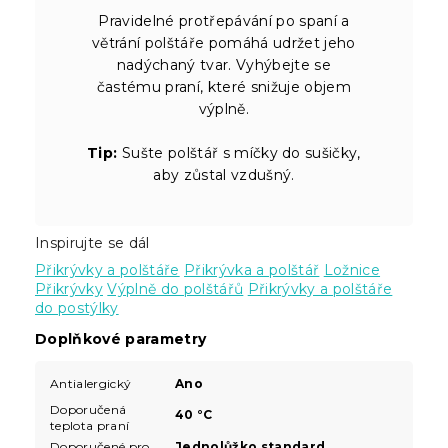
Pravidelné protřepávání po spaní a
větrání polštáře pomáhá udržet jeho
nadýchaný tvar. Vyhýbejte se
častému praní, které snižuje objem
výplně.
Tip:
Sušte polštář s míčky do sušičky,
aby zůstal vzdušný.
Inspirujte se dál
Přikrývky a polštáře
Přikrývka a polštář
Ložnice
Přikrývky
Výplně do polštářů
Přikrývky a polštáře
do postýlky
Doplňkové parametry
Antialergický
Ano
Doporučená
40 °C
teplota praní
Doporučené pro
Jednolůžko standard,