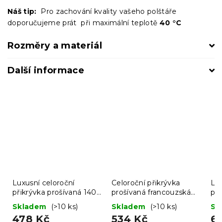
Náš tip:
Pro zachování kvality vašeho polštáře
doporučujeme prát při maximální teplotě
40 °C
Rozměry a materiál
Další informace
Luxusní celoroční
Celoroční přikrývka
Lux
přikrývka prošívaná 140
prošívaná francouzská
při
x 200 cm
200x220 cm
fr
Skladem
(>10 ks)
Skladem
(>10 ks)
Sk
c
478 Kč
534 Kč
6