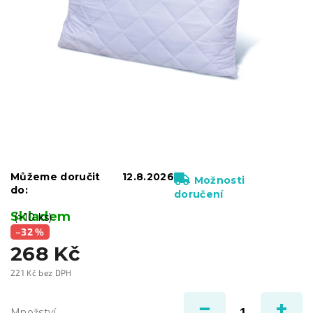
Můžeme doručit
12.8.2026
Možnosti
do:
doručení
Skladem
(>10 ks)
–32 %
268 Kč
221 Kč bez DPH
Měrná
cena:
Množství