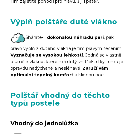
Tím zajistíte pohodlí pro hlavu, šíji i páteř.
Výplň polštáře duté vlákno
Sháníte-li
dokonalou náhradu peří
, pak
právě výplň z dutého vlákna je tím pravým řešením.
Vyznačuje se vysokou lehkostí
. Jedná se vlastně
o umělé vlákno, které má dutý vnitřek, díky tomu je
opravdu nadýchané a nesléhavé.
Zaručí vám
optimální tepelný komfort
a klidnou noc.
Polštář vhodný do těchto
typů postele
Vhodný do jednolůžka