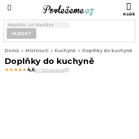
Přejít
N
na
K
obsah
HLEDAT
Domů
Místnosti
Kuchyně
Doplňky do kuchyně
Doplňky do kuchyně
★★★★★
★★★★★
4,6
z 1 725 recenzí