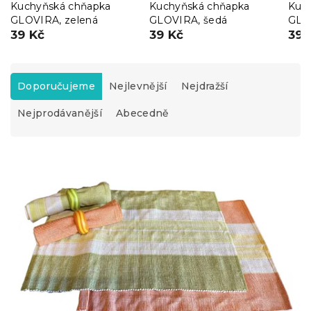
Kuchyňská chňapka
Kuchyňská chňapka
Kuc
GLOVIRA, zelená
GLOVIRA, šedá
GLO
39 Kč
39 Kč
39 
Ř
a
Doporučujeme
Nejlevnější
Nejdražší
z
Nejprodávanější
Abecedně
e
n
í
V
p
ý
r
p
o
i
d
s
u
p
k
r
t
o
ů
d
u
k