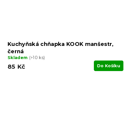
Kuchyňská chňapka KOOK manšestr,
černá
Skladem
(>10 ks)
85 Kč
Do Košíku