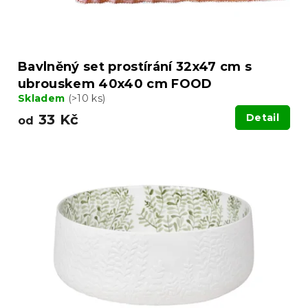
t
ů
Bavlněný set prostírání 32x47 cm s
ubrouskem 40x40 cm FOOD
Skladem
(>10 ks)
33 Kč
Detail
od