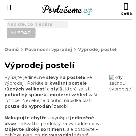
Přejít
N
na
K
obsah
HLEDAT
Domů
Povánoční výprodej
Výprodej postelí
Výprodej postelí
Využijte jedinečné
slevy na postele
ve
výprodeji! Pořiďte si
kvalitní postele
různých velikostí
a
stylů,
které zajistí
pohodlný spánek
i
moderní vzhled
vaší
ložnice. Nečekejte dlouho, nabídka platí
pouze do vyprodání
zásob!
Nakupujte chytře
a využijte
jedinečné
akce
na kvalitní produkty za výhodné ceny.
Objevte široký sortiment
, ale pospěšte –
nabídka platí jen
do vyprodání
zásob!