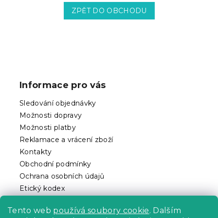
ZPĚT DO OBCHODU
Z
á
p
Informace pro vás
a
t
Sledování objednávky
í
Možnosti dopravy
Možnosti platby
Reklamace a vrácení zboží
Kontakty
Obchodní podmínky
Ochrana osobních údajů
Etický kodex
Pro partnery
Tento web
používá soubory cookie
. Dalším