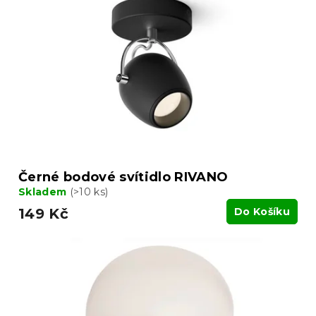
d
s
u
p
k
r
t
o
ů
d
u
k
t
ů
Černé bodové svítidlo RIVANO
Skladem
(>10 ks)
149 Kč
Do Košíku