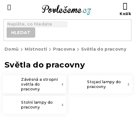
Přejít
N
na
K
obsah
HLEDAT
Domů
Místnosti
Pracovna
Světla do pracovny
Světla do pracovny
Závěsná a stropní
Stojací lampy do
světla do
pracovny
pracovny
Stolní lampy do
pracovny