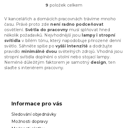
9
položek celkem
O
v
l
V kancelářích a domácích pracovnách trávíme mnoho
á
času. Právě proto zde
není radno podceňovat
d
osvětlení.
Světla do pracovny
musí splňovat hned
a
několik požadavků. Nejvhodnější jsou
lampy i stropní
c
svítidla
v bílém tónu, který napodobuje přirozené denní
í
světlo. Sáhněte spíše po
vyšší intenzitě
a dodržujte
p
pravidlo
minimálně dvou
světelných zdrojů. Vhodná jsou
r
stropní svítidla doplnění o stolní nebo stojací lampy.
v
Neméně důležitým faktorem je samotný
design
, ten
k
slaďte s interiérem pracovny.
y
v
ý
Z
p
á
i
p
s
Informace pro vás
u
a
t
Sledování objednávky
í
Možnosti dopravy