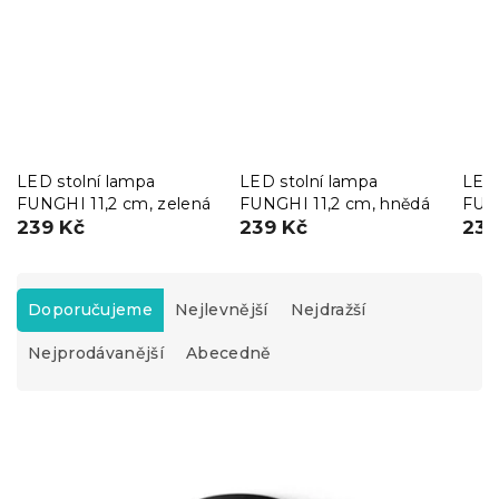
LED stolní lampa
LED stolní lampa
LED 
FUNGHI 11,2 cm, zelená
FUNGHI 11,2 cm, hnědá
FUNG
239 Kč
239 Kč
239
Ř
a
Doporučujeme
Nejlevnější
Nejdražší
z
Nejprodávanější
Abecedně
e
n
í
V
p
ý
r
p
o
i