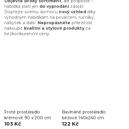
Objevte široký sortiment
, ale pospěšte –
nabídka platí jen
do vyprodání
zásob!
Dopřejte svému domovu
nový vzhled
díky
výhodným nabídkám na povlečení, ručníky,
nábytek a další.
Nepropásněte
příležitost
nakoupit
kvalitní a stylové produkty
za
bezkonkurenční ceny.
Froté prostěradlo
Bavlněné prostěradlo
krémové 90 x 200 cm
béžové 140x240 cm
103 Kč
122 Kč