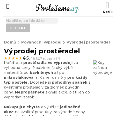
Přejít
N
na
K
obsah
HLEDAT
Domů
Povánoční výprodej
Výprodej prostěradel
Výprodej prostěradel
★★★★★
★★★★★
4,5
z 16 607 recenzí
Pořiďte si
prostěradla ve výprodeji
za
výhodné ceny! Nabízíme široký výběr
materiálů, od
bavlněných
až po
mikrovláknová
, a různé rozměry
pro každý
typ postele.
Dopřejte si
pohodlný spánek
s
kvalitními prostěradly za zlomek původní
ceny.
Nepropásněte
skvělé akce, platí jen do
vyprodání zásob!
Nakupujte chytře
a využijte
jedinečné
akce
na kvalitní produkty za výhodné ceny.