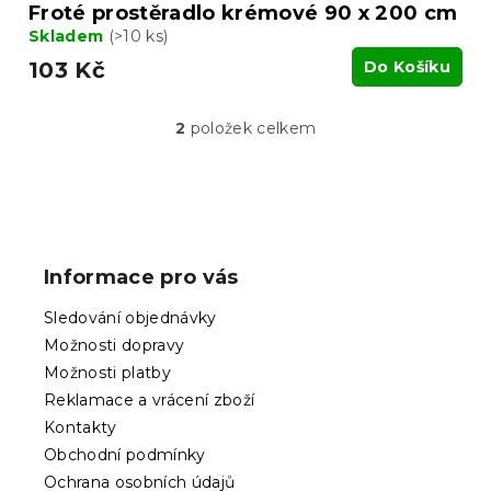
Froté prostěradlo krémové 90 x 200 cm
Skladem
(>10 ks)
103 Kč
Do Košíku
2
položek celkem
O
v
l
á
Z
d
á
a
p
c
Informace pro vás
í
a
p
t
Sledování objednávky
r
í
v
Možnosti dopravy
k
Možnosti platby
y
Reklamace a vrácení zboží
v
ý
Kontakty
p
Obchodní podmínky
i
Ochrana osobních údajů
s