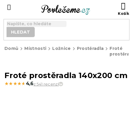
Přejít
N
na
K
obsah
HLEDAT
Domů
Místnosti
Ložnice
Prostěradla
Froté
prostěrad
Froté prostěradla 140x200 cm
★★★★★
★★★★★
4,6
z 541 recenzí