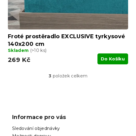
Froté prostěradlo EXCLUSIVE tyrkysové
140x200 cm
Skladem
(>10 ks)
269 Kč
Do Košíku
3
položek celkem
O
v
l
á
Z
d
á
a
p
c
Informace pro vás
í
a
p
t
Sledování objednávky
r
í
v
Možnosti dopravy