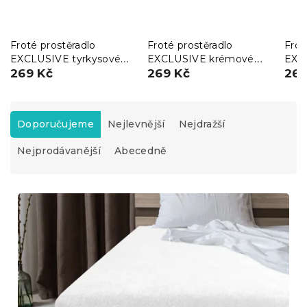
Froté prostěradlo
Froté prostěradlo
Frot
EXCLUSIVE tyrkysové
EXCLUSIVE krémové
EXC
140x200 cm
269 Kč
140x200 cm
269 Kč
140
269
Ř
a
Doporučujeme
Nejlevnější
Nejdražší
z
Nejprodávanější
Abecedně
e
n
í
V
p
ý
r
p
o
i
d
s
u
p
k
r
t
o
ů