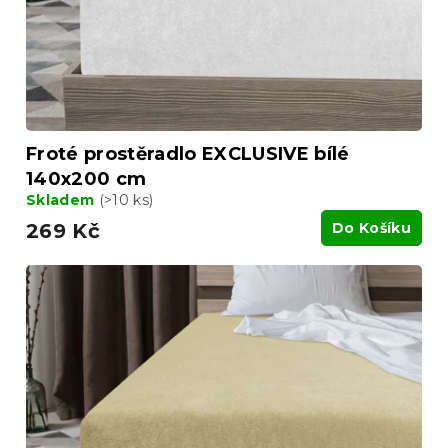
d
u
k
t
ů
Froté prostěradlo EXCLUSIVE bílé
140x200 cm
Skladem
(>10 ks)
269 Kč
Do Košíku