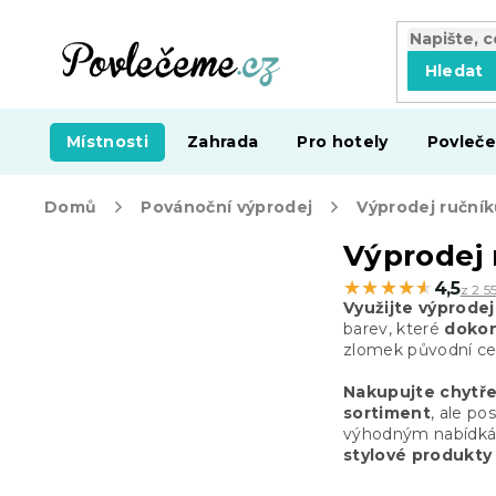
Přejít
na
obsah
Hledat
Místnosti
Zahrada
Pro hotely
Povleče
Domů
Povánoční výprodej
Výprodej ručník
P
Výprodej 
o
★★★★★
★★★★★
4,5
z 2 5
s
Využijte výprodej
t
barev, které
dokon
r
zlomek původní c
a
Nakupujte chytř
n
sortiment
, ale po
n
výhodným nabídkám 
í
stylové produkty
p
a