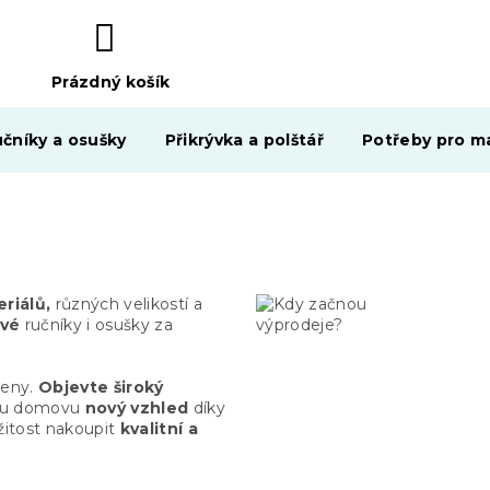
Prázdný košík
NÁKUPNÍ
KOŠÍK
čníky a osušky
Přikrývka a polštář
Potřeby pro ma
eriálů,
různých velikostí a
avé
ručníky i osušky za
ceny.
Objevte široký
mu domovu
nový vzhled
díky
žitost nakoupit
kvalitní a