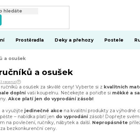
ní
Prostěradla
Deky a přehozy
Postele
Ru
ů a osušek
ručníků a osušek
51 recenzí
ručníků a osušek za skvělé ceny! Vyberte si z
kvalitních mat
ale doplní
vaši koupelnu. Nečekejte a pořiďte si
měkké a s
eny.
Akce platí jen do vyprodání zásob!
e
a využijte
jedinečné akce
na kvalitní produkty za výhodné 
spěšte – nabídka platí jen
do vyprodání
zásob! Dopřejte své
na povlečení, ručníky, nábytek a další.
Nepropásněte
příle
za bezkonkurenční ceny.