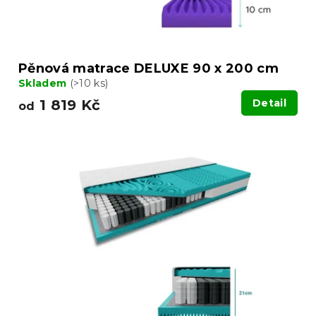
t
ů
Pěnová matrace DELUXE 90 x 200 cm
Skladem
(>10 ks)
1 819 Kč
Detail
od