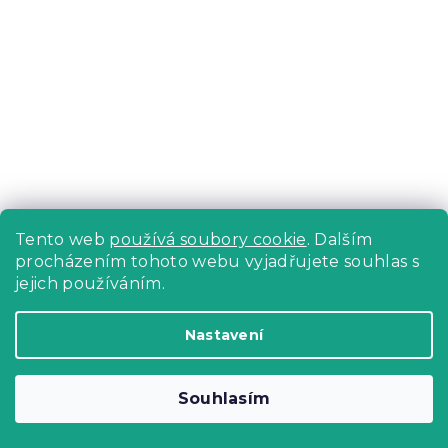
Tento web
používá soubory cookie
. Dalším
procházením tohoto webu vyjadřujete souhlas s
jejich používáním.
Bavlněné povlečení FROSTLINE bílé
Skladem
(>10 ks)
Nastavení
439 Kč
Detail
Souhlasím