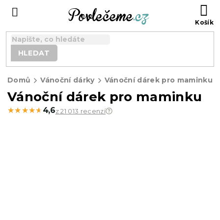
Přejít
N
na
K
obsah
HLEDAT
Domů
Vánoční dárky
Vánoční dárek pro maminku
Vánoční dárek pro maminku
★★★★★
★★★★★
4,6
z 21 013 recenzí