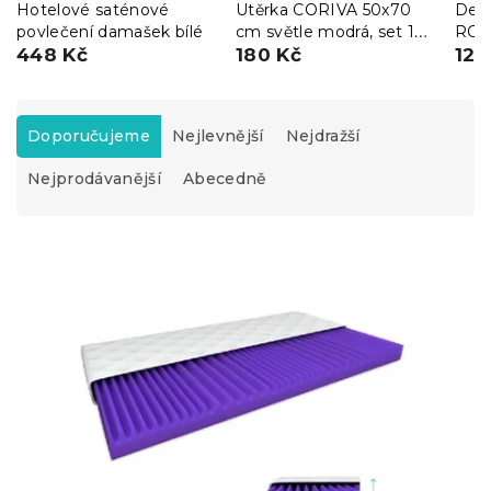
Hotelové saténové
Utěrka CORIVA 50x70
Deko
povlečení damašek bílé
cm světle modrá, set 10
ROR
448 Kč
ks
180 Kč
zele
124
Ř
a
Doporučujeme
Nejlevnější
Nejdražší
z
Nejprodávanější
Abecedně
e
n
í
V
p
ý
r
p
o
i
d
s
u
p
k
r
t
o
ů
d
u
k