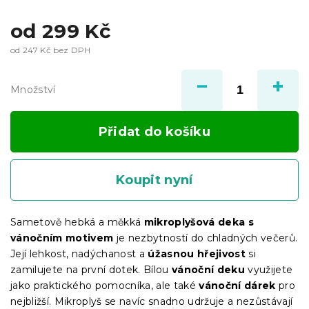
od
299 Kč
od
247 Kč
bez DPH
Měrná
cena:
Množství
Přidat do košíku
Koupit nyní
Sametově hebká a měkká
mikroplyšová deka
s
vánočním motivem
je nezbytností do chladných večerů.
Její lehkost, nadýchanost a
úžasnou hřejivost
si
zamilujete na první dotek. Bílou
vánoční deku
využijete
jako praktického pomocníka, ale také
vánoční dárek
pro
nejbližší. Mikroplyš se navíc snadno udržuje a nezůstávají