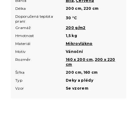
Barva
Bílá
,
Červená
Délka
200 cm, 220 cm
Doporučená teplota
30 °C
praní
Gramáž
200 g/m2
Hmotnost
1,5 kg
Materiál
Mikrovlákno
Motiv
Vánoční
Rozměr
160 x 200 cm
,
200 x 220
cm
Šířka
200 cm, 160 cm
Typ
Deky a plédy
Vzor
Se vzorem
Z
á