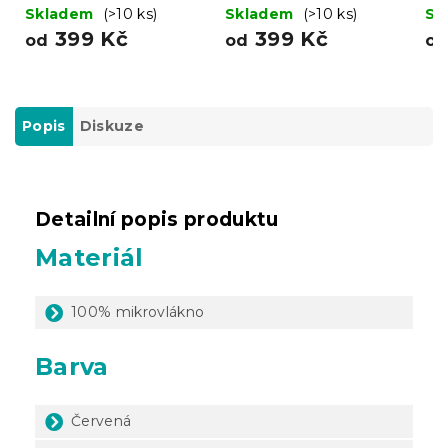
šedá
tmavě modrá
BU
Skladem
(>10 ks)
Skladem
(>10 ks)
Sk
mo
399 Kč
399 Kč
od
od
o
Popis
Diskuze
Detailní popis produktu
Materiál
100% mikrovlákno
Barva
Červená