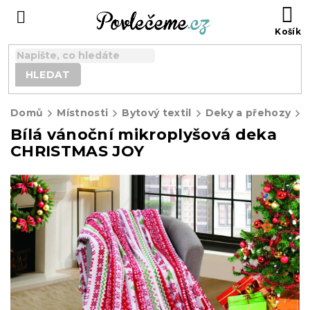
Přejít
N
na
K
obsah
HLEDAT
Domů
Místnosti
Bytový textil
Deky a přehozy
Bílá vánoční mikroplyšová deka
CHRISTMAS JOY