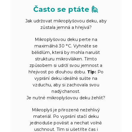
Často se ptáte 🙋
Jak udržovat mikroplyšovou deku, aby
zůstala jemná a hřejivá?
Mikroplyšovou deku perte na
maximálně 30 °C. Vyhněte se
bělidlům, která by mohla narušit
strukturu mikrovláken. Tímto
způsobem si udrží svou jemnost a
hřejivost po dlouhou dobu.
Tip:
Po
vyprání deku ideálně sušte na
vzduchu, aby si zachovala svou
nadýchanost.
Je nutné mikroplyšovou deku žehlit?
Mikroplyš je přirozeně nežehlivý
materiál. Po vyprání stačí deku
jednoduše pověsit a nechat volně
uschnout. Tím si ušetříte čas i