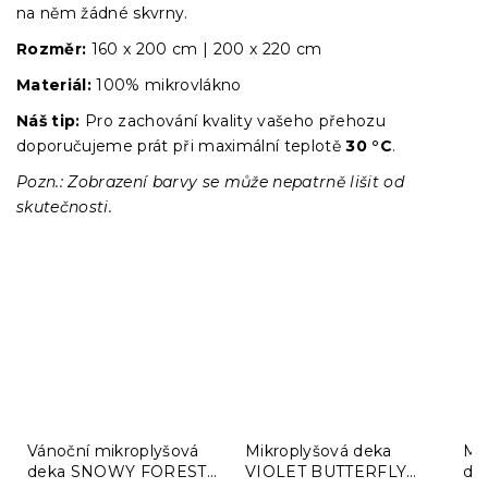
na něm žádné skvrny.
Rozměr:
160 x 200 cm | 200 x 220 cm
Materiál:
100% mikrovlákno
Náš tip:
Pro zachování kvality vašeho přehozu
doporučujeme prát při maximální teplotě
30 °C
.
Pozn.: Zobrazení barvy se může nepatrně lišit od
skutečnosti.
Vánoční mikroplyšová
Mikroplyšová deka
Mi
deka SNOWY FOREST
VIOLET BUTTERFLY
de