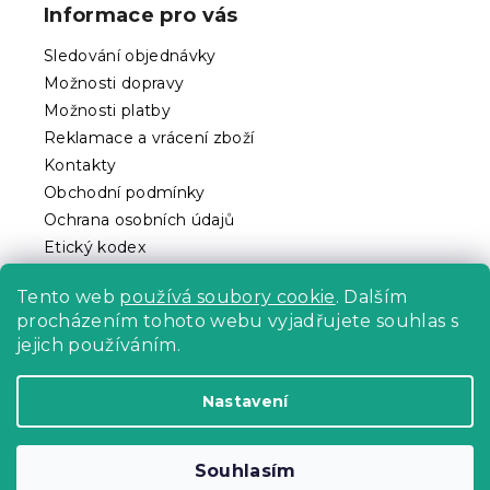
p
Informace pro vás
a
t
Sledování objednávky
í
Možnosti dopravy
Možnosti platby
Reklamace a vrácení zboží
Kontakty
Obchodní podmínky
Ochrana osobních údajů
Etický kodex
Pro partnery
Tento web
používá soubory cookie
. Dalším
procházením tohoto webu vyjadřujete souhlas s
jejich používáním.
Vytvořil Shoptet Premium
Nastavení
Copyright 2026
Povlečeme.cz
. Všechna práva
Souhlasím
vyhrazena.
Upravit nastavení cookies