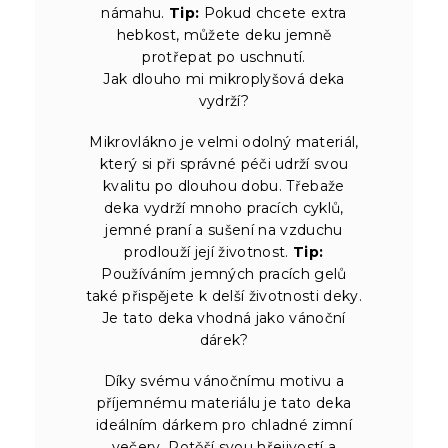
námahu.
Tip:
Pokud chcete extra
hebkost, můžete deku jemně
protřepat po uschnutí.
Jak dlouho mi mikroplyšová deka
vydrží?
Mikrovlákno je velmi odolný materiál,
který si při správné péči udrží svou
kvalitu po dlouhou dobu. Třebaže
deka vydrží mnoho pracích cyklů,
jemné praní a sušení na vzduchu
prodlouží její životnost.
Tip:
Používáním jemných pracích gelů
také přispějete k delší životnosti deky.
Je tato deka vhodná jako vánoční
dárek?
Díky svému vánočnímu motivu a
příjemnému materiálu je tato deka
ideálním dárkem pro chladné zimní
večery. Potěší svou hřejivostí a