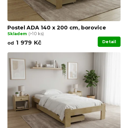
t
ů
Postel ADA 140 x 200 cm, borovice
Skladem
(>10 ks)
1 979 Kč
Detail
od