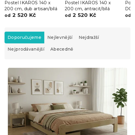
Postel IKAROS 140 x
Postel IKAROS 140 x
Pos
200 cm, dub artisan/bílá
200 cm, antracit/bílá
DOU
2 520 Kč
2 520 Kč
bílá
2
od
od
od
Ř
a
Doporučujeme
Nejlevnější
Nejdražší
z
Nejprodávanější
Abecedně
e
n
í
V
p
ý
r
p
o
i
d
s
u
p
k
r
t
o
ů
d
u
k