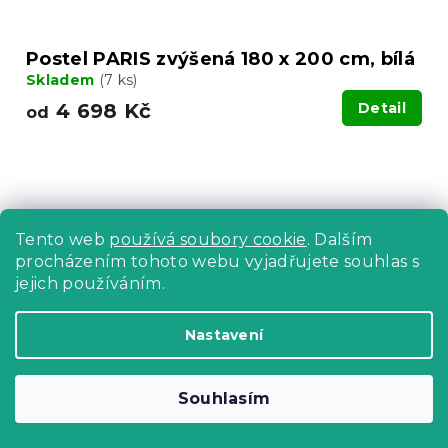
Postel PARIS zvýšená 180 x 200 cm, bílá
Skladem
(7 ks)
4 698 Kč
Detail
od
Tento web
používá soubory cookie
. Dalším
procházením tohoto webu vyjadřujete souhlas s
jejich používáním.
Nastavení
Souhlasím