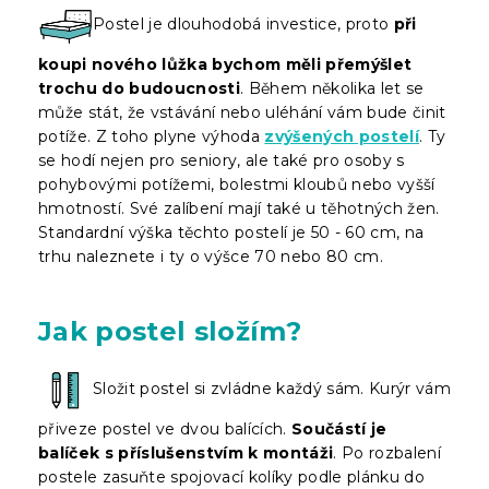
Postel je dlouhodobá investice, proto
při
koupi nového lůžka bychom měli přemýšlet
trochu do budoucnosti
. Během několika let se
může stát, že vstávání nebo uléhání vám bude činit
potíže. Z toho plyne výhoda
zvýšených postelí
. Ty
se hodí nejen pro seniory, ale také pro osoby s
pohybovými potížemi, bolestmi kloubů nebo vyšší
hmotností. Své zalíbení mají také u těhotných žen.
Standardní výška těchto postelí je 50 - 60 cm, na
trhu naleznete i ty o výšce 70 nebo 80 cm.
Jak postel složím?
Složit postel si zvládne každý sám. Kurýr vám
přiveze postel ve dvou balících.
Součástí je
balíček s příslušenstvím k montáži
. Po rozbalení
postele zasuňte spojovací kolíky podle plánku do