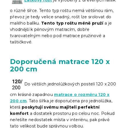
o různé šířce. Tento typ roštu nemá většinou rám,
převoz je tedy velice snadný, rošt lze srolovat do
malého balíku.
Tento typ roštu méně pruží
a je
vhodnější k pěnovým matracím, dobře
tvarovatelným nebo pod matrace pružinové a
taštičkové.
Doporučená matrace 120 x
200 cm
Do větších jednolůžkových postelí 120 x 200
cm krásně zapadnou
matrace o rozměru 120 x
200 cm
. Tato šířka je doporučena pro jednolůžka,
která
poskytují svému majiteli perfektní
komfort
a dostatek prostoru po celou noc. Pokud
neřešíte nedostatek místa v interiéru, pak právě
tato velikost bude správnou volbou.