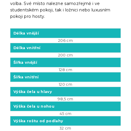
volba. Své místo nalezne samozřejmě i ve
studentském pokoji, tak i ložnici nebo luxusním
pokoji pro hosty.
Délka vnější
206 cm
Délka vnitřní
200 cm
Šířka vnější
128 cm
Šířka vnitřní
120 cm
Výška čela u hlavy
98,5 cm
Výška čela u nohou
45 cm
Výška roštu od podlahy
32 cm