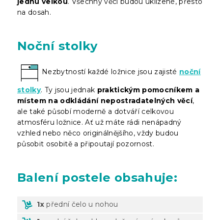
jednu velkou
. Všechny věci budou uklizené, přesto
na dosah.
Noční stolky
Nezbytností každé ložnice jsou zajisté
noční
stolky
. Ty jsou jednak
praktickým pomocníkem a
místem na odkládání nepostradatelných věcí
,
ale také působí moderně a dotváří celkovou
atmosféru ložnice. Ať už máte rádi nenápadný
vzhled nebo něco originálnějšího, vždy budou
působit osobitě a připoutají pozornost.
Balení
postele obsahuje:
1x
přední čelo u nohou