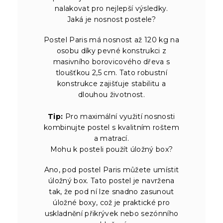
nalakovat pro nejlepší výsledky.
Jaká je nosnost postele?
Postel Paris má nosnost až 120 kg na
osobu díky pevné konstrukci z
masivního borovicového dřeva s
tloušťkou 2,5 cm. Tato robustní
konstrukce zajišťuje stabilitu a
dlouhou životnost.
Tip:
Pro maximální využití nosnosti
kombinujte postel s kvalitním roštem
a matrací.
Mohu k posteli použít úložný box?
Ano, pod postel Paris můžete umístit
úložný box. Tato postel je navržena
tak, že pod ní lze snadno zasunout
úložné boxy, což je praktické pro
uskladnění přikrývek nebo sezónního