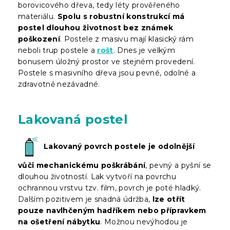
borovicového dřeva, tedy léty prověřeného
materiálu.
Spolu s robustní konstrukcí má
postel dlouhou životnost bez známek
poškození
. Postele z masivu mají klasický rám
neboli trup postele a
rošt
. Dnes je velkým
bonusem úložný prostor ve stejném provedení.
Postele s masivního dřeva jsou pevné, odolné a
zdravotně nezávadné.
Lakovaná postel
Lakovaný povrch postele je odolnější
vůči mechanickému poškrábání
, pevný a pyšní se
dlouhou životností. Lak vytvoří na povrchu
ochrannou vrstvu tzv. film, povrch je poté hladký.
Dalším pozitivem je snadná údržba,
lze otřít
pouze navlhčeným hadříkem nebo přípravkem
na ošetření nábytku
. Možnou nevýhodou je