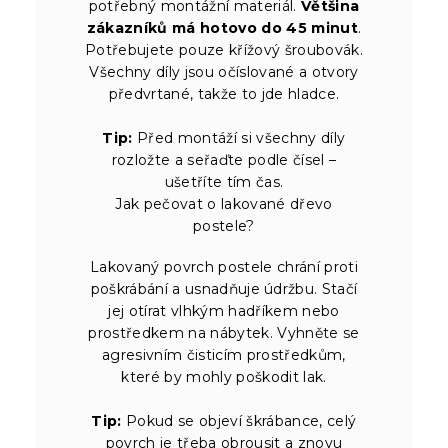
potřebný montážní materiál.
Většina
zákazníků má hotovo do 45 minut
.
Potřebujete pouze křížový šroubovák.
Všechny díly jsou očíslované a otvory
předvrtané, takže to jde hladce.
Tip:
Před montáží si všechny díly
rozložte a seřaďte podle čísel –
ušetříte tím čas.
Jak pečovat o lakované dřevo
postele?
Lakovaný povrch postele chrání proti
poškrábání a usnadňuje údržbu. Stačí
jej otírat vlhkým hadříkem nebo
prostředkem na nábytek. Vyhněte se
agresivním čisticím prostředkům,
které by mohly poškodit lak.
Tip:
Pokud se objeví škrábance, celý
povrch je třeba obrousit a znovu