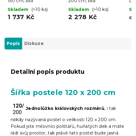
150 cm, bílá
200 cm, bílá
DO
bí
Skladem
(>10 ks)
Skladem
(>10 ks)
Sk
1 737 Kč
2 278 Kč
o
Popis
Diskuze
Detailní popis produktu
Šířka postele 120 x 200 cm
Jednolůžko královských rozměrů
, i tak
někdy nazývaná postel o velikosti 120 x 200 cm.
Pokud jste milovníci polštářů, huňatých dek a máte
rádi svůj prostor, tak právě tato postel bude jasná