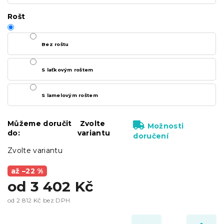
Rošt
Bez roštu
S laťkovým roštem
S lamelovým roštem
Můžeme doručit
Zvolte
Možnosti
do:
variantu
doručení
Zvolte variantu
až –22 %
od
3 402 Kč
od
2 812 Kč
bez DPH
Měrná
cena: