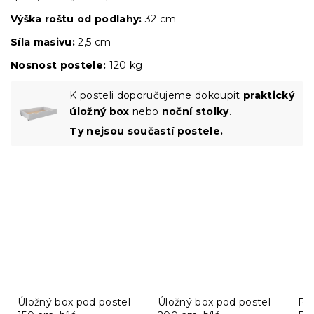
Výška roštu
od podlahy:
32 cm
Síla masivu:
2,5 cm
Nosnost postele:
120 kg
K posteli doporučujeme dokoupit
praktický
úložný box
nebo
noční stolky
.
Ty nejsou součastí postele.
Úložný box pod postel
Úložný box pod postel
Po