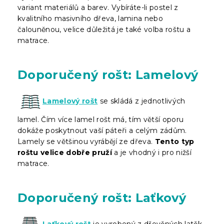
variant materiálů a barev. Vybíráte-li postel z
kvalitního masivního dřeva, lamina nebo
čalouněnou, velice důležitá je také volba roštu a
matrace.
Doporučený rošt: Lamelový
Lamelový rošt
se skládá z jednotlivých
lamel. Čím více lamel rošt má, tím větší oporu
dokáže poskytnout vaší páteři a celým zádům.
Lamely se většinou vyrábějí ze dřeva.
Tento typ
roštu velice dobře pruží
a je vhodný i pro nižší
matrace.
Doporučený rošt: Laťkový
Laťkový rošt
je vyrobený z dřevěných latěk