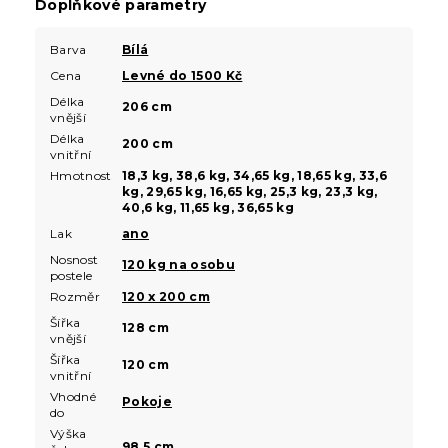
Doplňkové parametry
Barva
Bílá
Cena
Levné do 1500 Kč
Délka
206 cm
vnější
Délka
200 cm
vnitřní
Hmotnost
18,3 kg, 38,6 kg, 34,65 kg, 18,65 kg, 33,6
kg, 29,65 kg, 16,65 kg, 25,3 kg, 23,3 kg,
40,6 kg, 11,65 kg, 36,65 kg
Lak
ano
Nosnost
120 kg na osobu
postele
Rozměr
120 x 200 cm
Šířka
128 cm
vnější
Šířka
120 cm
vnitřní
Vhodné
Pokoje
do
Výška
98,5 cm