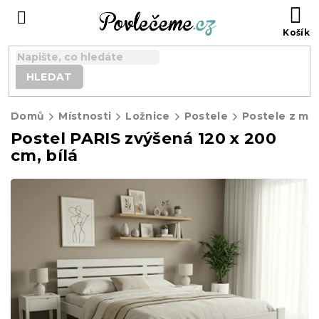
Přejít
N
na
K
obsah
HLEDAT
Domů
Místnosti
Ložnice
Postele
Postele z ma
Postel PARIS zvýšená 120 x 200
cm, bílá