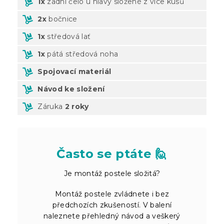
1x
zadní čelo u hlavy složené z více kusů
2x
bočnice
1x
středová lať
1x
pátá středová noha
Spojovací materiál
Návod ke složení
Záruka
2 roky
Často se ptáte 🙋
Je montáž postele složitá?
Montáž postele zvládnete i bez
předchozích zkušeností. V balení
naleznete přehledný návod a veškerý