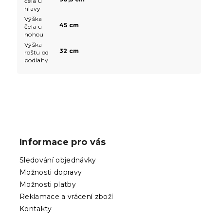
čela u
hlavy
Výška
45 cm
čela u
nohou
Výška
32 cm
roštu od
podlahy
Z
á
p
Informace pro vás
a
t
Sledování objednávky
í
Možnosti dopravy
Možnosti platby
Reklamace a vrácení zboží
Kontakty