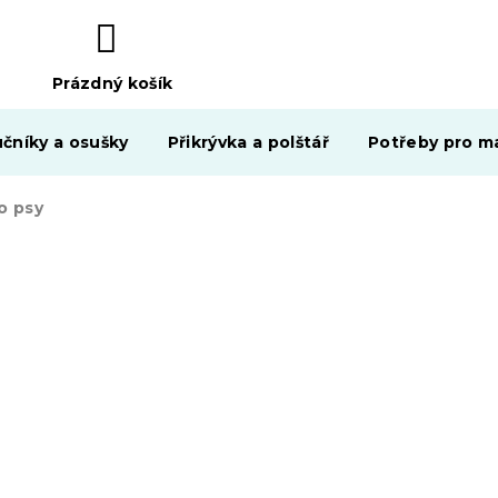
Prázdný košík
NÁKUPNÍ
KOŠÍK
čníky a osušky
Přikrývka a polštář
Potřeby pro ma
o psy