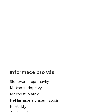
k
t
Samonavíjec
ů
GUID, bílo-
Skladem
(>10 k
119 Kč
Z
á
p
Informace pro vás
a
t
Sledování objednávky
í
Možnosti dopravy
Možnosti platby
Reklamace a vrácení zboží
Kontakty