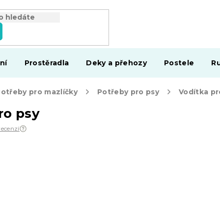
ní
Prostěradla
Deky a přehozy
Postele
Ru
otřeby pro mazlíčky
Potřeby pro psy
Vodítka pr
ro psy
recenzí