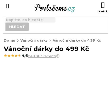
Přejít
N
na
K
obsah
HLEDAT
Domů
Vánoční dárky
Vánoční dárky do 499 Kč
Vánoční dárky do 499 Kč
★★★★★
★★★★★
4,6
z 48 083 recenzí