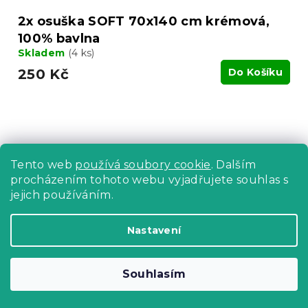
2x osuška SOFT 70x140 cm krémová,
100% bavlna
Skladem
(4 ks)
250 Kč
Do Košíku
Tento web
používá soubory cookie
. Dalším
procházením tohoto webu vyjadřujete souhlas s
jejich používáním.
Nastavení
Souhlasím