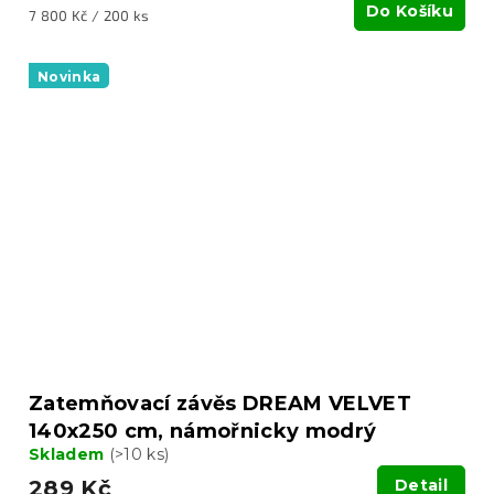
Do Košíku
Měrná
7 800 Kč / 200 ks
cena:
Novinka
Zatemňovací závěs DREAM VELVET
140x250 cm, námořnicky modrý
Skladem
(>10 ks)
289 Kč
Detail