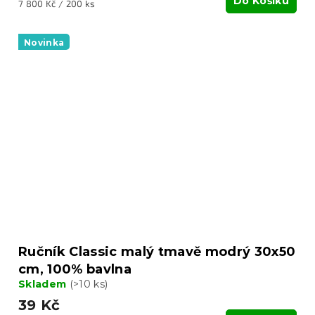
Do Košíku
Měrná
7 800 Kč / 200 ks
cena:
Novinka
Ručník Classic malý tmavě modrý 30x50
cm, 100% bavlna
Skladem
(>10 ks)
39 Kč