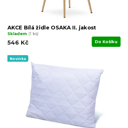
t
ů
AKCE Bílá židle OSAKA II. jakost
Skladem
(1 ks)
546 Kč
Do Košíku
Novinka