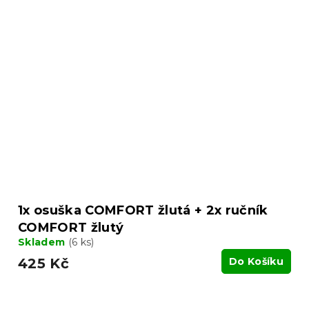
1x osuška COMFORT žlutá + 2x ručník
COMFORT žlutý
Skladem
(6 ks)
425 Kč
Do Košíku