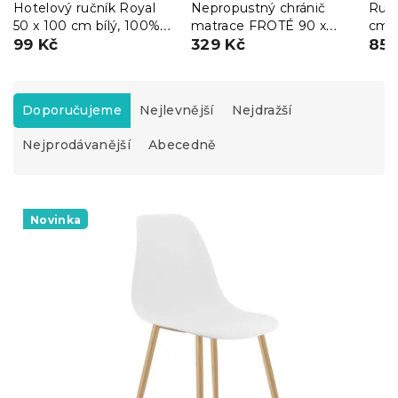
Hotelový ručník Royal
Nepropustný chránič
Ručn
50 x 100 cm bílý, 100%
matrace FROTÉ 90 x
cm b
bavlna
99 Kč
200 cm
329 Kč
85 
Ř
a
Doporučujeme
Nejlevnější
Nejdražší
z
Nejprodávanější
Abecedně
e
n
í
V
p
ý
Novinka
r
p
o
i
d
s
u
p
k
r
t
o
ů
d
u
k