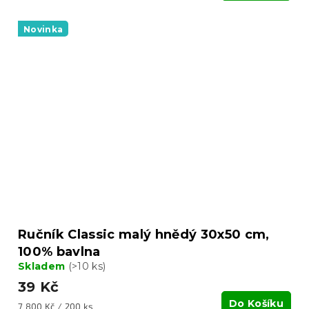
Novinka
Ručník Classic malý hnědý 30x50 cm,
100% bavlna
Skladem
(>10 ks)
39 Kč
Do Košíku
Měrná
7 800 Kč / 200 ks