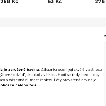
268 Kč
63 Kč
278
D
la je zaručeně bavlna
. Zákazníci ocení její skvělé vlastnosti
borně odvádí jakoukoliv vlhkost. Hodí se tedy i pro osoby,
ní a následná nutnost žehlení. Léty prověřená bavlna je
pokožce celého těla
.