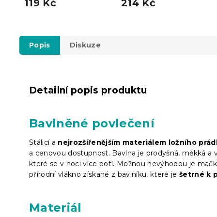
119 Kč
214 Kč
Popis
Diskuze
Detailní popis produktu
Bavlněné povlečení
Stálicí a
nejrozšířenějším materiálem ložního prád
a cenovou dostupnost. Bavlna je prodyšná, měkká a vý
které se v noci více potí. Možnou nevýhodou je mačká
přírodní vlákno získané z bavlníku, které je
šetrné k 
Materiál