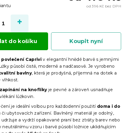
iantu
od
396 Kč
bez DPH
Měrn
cena:
dat do košíku
Koupit nyní
 povlečení Caprivi
v elegantní hnědé barvě s jemnými
oužky působí čistě, moderně a nadčasově. Je vyrobeno
valitní bavlny
, která je prodyšná, příjemná na dotek a
 vlhkost.
zapínání na knoflíky
je pevné a zároveň usnadňuje
lékání lůžkovin.
čení je ideální volbou pro každodenní použití
doma i do
ů
či ubytovacích zařízení. Bavlněný materiál je odolný,
 udržuje a vydrží opakované praní bez ztráty barev nebo
y neutrálnímu vzoru i barvě působí ložnice uklidňujícím