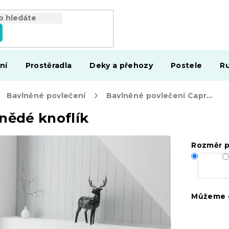
ní
Prostěradla
Deky a přehozy
Postele
Ru
Bavlněné povlečení
Bavlněné povlečení Caprivi hnědé knoflík
nědé knoflík
Rozměr p
Můžeme d