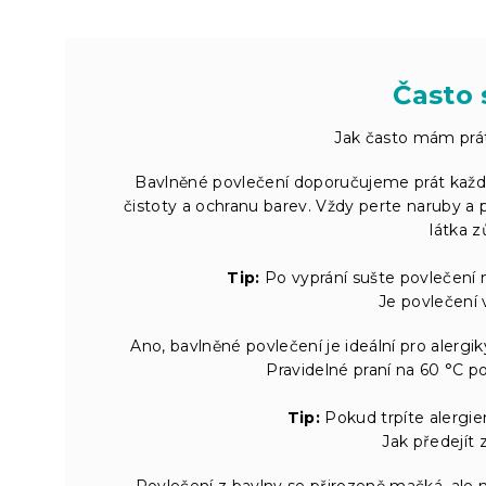
Často 
Jak často mám prát
Bavlněné povlečení doporučujeme prát každé 
čistoty a ochranu barev. Vždy perte naruby a p
látka 
Tip:
Po vyprání sušte povlečení 
Je povlečení 
Ano, bavlněné povlečení je ideální pro alergi
Pravidelné praní na 60 °C p
Tip:
Pokud trpíte alergie
Jak předejít
Povlečení z bavlny se přirozeně mačká, ale