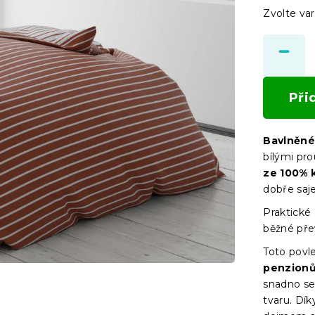
Zvolte var
Při
Bavlněné
bílými pr
ze 100% k
dobře saje
Praktické
běžné přev
Toto povle
penzion
snadno se
tvaru. Dík