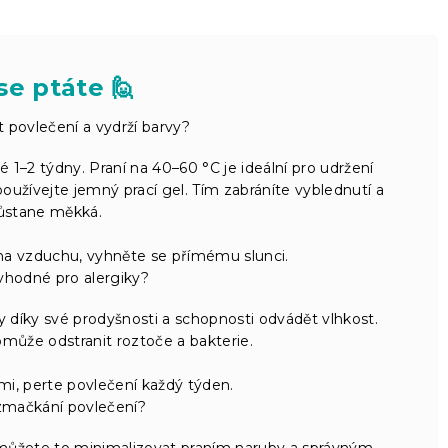
se ptáte 🙋
 povlečení a vydrží barvy?
1–2 týdny. Praní na 40–60 °C je ideální pro udržení
oužívejte jemný prací gel. Tím zabráníte vyblednutí a
zůstane měkká.
na vzduchu, vyhněte se přímému slunci.
vhodné pro alergiky?
ky díky své prodyšnosti a schopnosti odvádět vlhkost.
omůže odstranit roztoče a bakterie.
mi, perte povlečení každý týden.
 zmačkání povlečení?
 můžete to minimalizovat praním naruby a správným