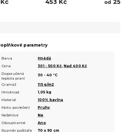
 Kč
453 Kč
259 K
od
oplňkové parametry
Barva
Hnědá
Cena
301 - 500 Kč
,
Nad 400 Kč
Doporučená
30 - 40 °C
teplota praní
Gramáž
115 g/m2
Hmotnost
1,05 kg
Materiál
100% bavlna
Motiv povlečení
Pruhy
Nežehlivé
Ne
Oboustranné
Ano
Rozměr polštáře
70 x 90 cm