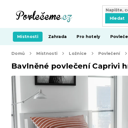
Přejít
na
obsah
Hledat
Místnosti
Zahrada
Pro hotely
Povleče
Domů
Místnosti
Ložnice
Povlečení
Bavlněné povlečení Caprivi h