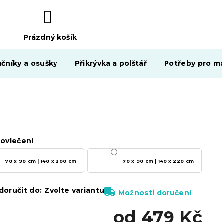
Prázdný košík
NÁKUPNÍ
KOŠÍK
čníky a osušky
Přikrývka a polštář
Potřeby pro ma
ovlečení
70 x 90 cm | 140 x 200 cm
70 x 90 cm | 140 x 220 cm
oručit do:
Zvolte variantu
Možnosti doručení
od
479 Kč