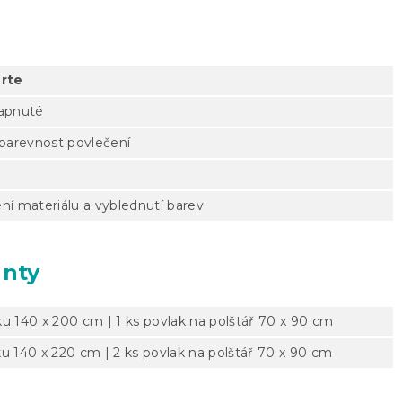
rte
zapnuté
 barevnost povlečení
ní materiálu a vyblednutí barev
anty
ku 140 x 200 cm | 1 ks povlak na polštář 70 x 90 cm
ku 140 x 220 cm | 2 ks povlak na polštář 70 x 90 cm