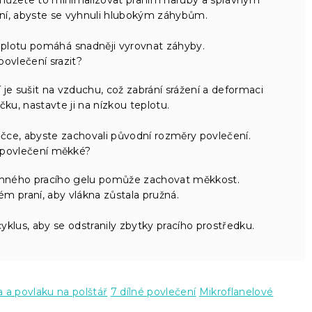
ní, abyste se vyhnuli hlubokým záhybům.
eplotu pomáhá snadněji vyrovnat záhyby.
ovlečení srazit?
 je sušit na vzduchu, což zabrání srážení a deformaci
čku, nastavte ji na nízkou teplotu.
čce, abyste zachovali původní rozměry povlečení.
 povlečení měkké?
jemného pracího gelu pomůže zachovat měkkost.
ém praní, aby vlákna zůstala pružná.
yklus, aby se odstranily zbytky pracího prostředku.
a a povlaku na polštář
7 dílné povlečení
Mikroflanelové