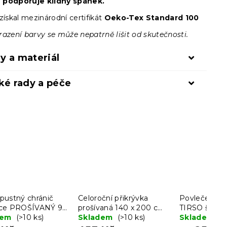
a
podporuje klidný spánek.
získal mezinárodní certifikát
Oeko-Tex Standard 100
razení barvy se může nepatrně lišit od skutečnosti.
y a materiál
ké rady a péče
pustný chránič
Celoroční přikrývka
Povlečení z 
ce PROŠÍVANÝ 90
prošívaná 140 x 200 cm
TIRSO šedob
 cm
dem
(>10 ks)
s polštářem BASIC 70 x
Skladem
(>10 ks)
Skladem
(>
90 cm