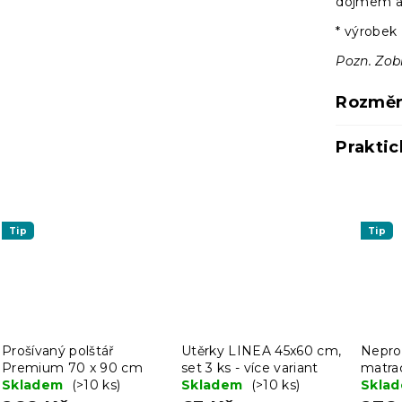
dojmem 
* výrobek 
Pozn. Zob
Rozměr
Praktic
Tip
Tip
Prošívaný polštář
Utěrky LINEA 45x60 cm,
Nepro
Premium 70 x 90 cm
set 3 ks - více variant
matra
Skladem
(>10 ks)
Skladem
(>10 ks)
x 200
Skla