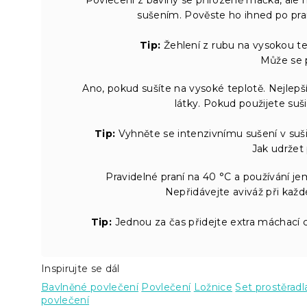
sušením. Pověste ho ihned po pra
Tip:
Žehlení z rubu na vysokou t
Může se p
Ano, pokud sušíte na vysoké teplotě. Nejlepší
látky. Pokud použijete suši
Tip:
Vyhněte se intenzivnímu sušení v suši
Jak udržet
Pravidelné praní na 40 °C a používání 
Nepřidávejte aviváž při každ
Tip:
Jednou za čas přidejte extra máchací c
Inspirujte se dál
Bavlněné povlečení
Povlečení
Ložnice
Set prostěradl
povlečení