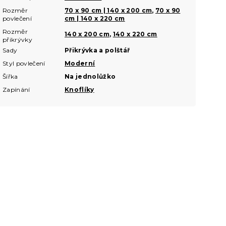
Rozměr
70 x 90 cm | 140 x 200 cm
,
70 x 90
povlečení
cm | 140 x 220 cm
Rozměr
140 x 200 cm
,
140 x 220 cm
přikrývky
Sady
Přikrývka a polštář
Styl povlečení
Moderní
Šířka
Na jednolůžko
Zapínání
Knoflíky