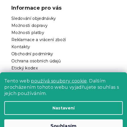
p
Informace pro vás
a
t
Sledování objednávky
í
Možnosti dopravy
Možnosti platby
Reklamace a vrácení zboží
Kontakty
Obchodní podmínky
Ochrana osobních údajů
Etický kodex
Pro partnery
Tento web
používá soubory cookie
. Dalším
procházením tohoto webu vyjadřujete souhlas s
jejich používáním.
Vytvořil Shoptet Premium
Nastavení
Copyright 2026
Povlečeme.cz
. Všechna práva
Souhlasím
vyhrazena.
Upravit nastavení cookies