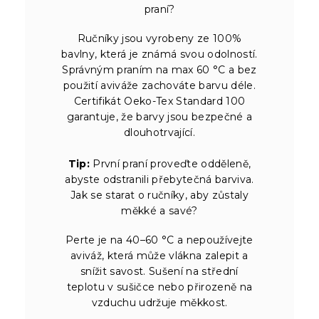
praní?
Ručníky jsou vyrobeny ze 100%
bavlny, která je známá svou odolností.
Správným praním na max 60 °C a bez
použití aviváže zachováte barvu déle.
Certifikát Oeko-Tex Standard 100
garantuje, že barvy jsou bezpečné a
dlouhotrvající.
Tip:
První praní proveďte odděleně,
abyste odstranili přebytečná barviva.
Jak se starat o ručníky, aby zůstaly
měkké a savé?
Perte je na 40–60 °C a nepoužívejte
aviváž, která může vlákna zalepit a
snížit savost. Sušení na střední
teplotu v sušičce nebo přirozeně na
vzduchu udržuje měkkost.