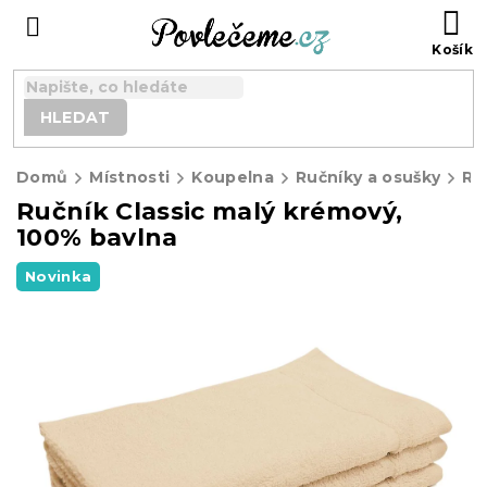
Přejít
N
na
K
obsah
HLEDAT
Domů
Místnosti
Koupelna
Ručníky a osušky
Ru
Ručník Classic malý krémový,
100% bavlna
Novinka