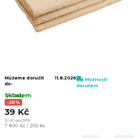
Můžeme doručit
11.8.2026
Možnosti
do:
doručení
Skladem
(>10 ks)
–20 %
39 Kč
32 Kč bez DPH
Měrná
7 800 Kč / 200 ks
cena: