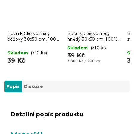
Ručník Classic malý
Ručník Classic malý
Ruč
béžový 30x50 cm, 100%
hnědý 30x50 cm, 100%
svě
bavlna
bavlna
10
Skladem
(>10 ks)
Skladem
(>10 ks)
Sk
39 Kč
39 Kč
3
Měrná
7 800 Kč / 200 ks
cena:
Popis
Diskuze
Detailní popis produktu