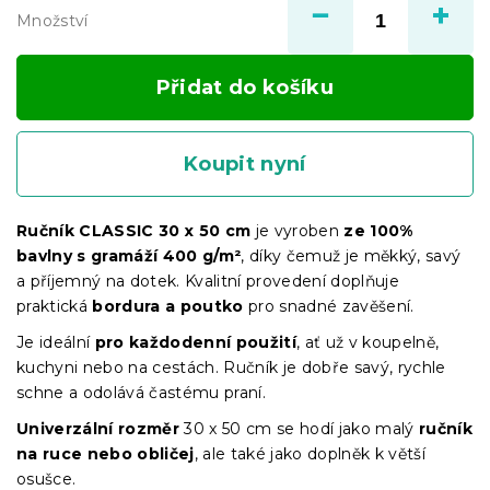
Množství
Přidat do košíku
Koupit nyní
Ručník CLASSIC 30 x 50 cm
je vyroben
ze 100%
bavlny s gramáží 400 g/m²
, díky čemuž je měkký, savý
a příjemný na dotek. Kvalitní provedení doplňuje
praktická
bordura a poutko
pro snadné zavěšení.
Je ideální
pro každodenní použití
, ať už v koupelně,
kuchyni nebo na cestách. Ručník je dobře savý, rychle
schne a odolává častému praní.
Univerzální rozměr
30 x 50 cm se hodí jako malý
ručník
na ruce nebo obličej
, ale také jako doplněk k větší
osušce.