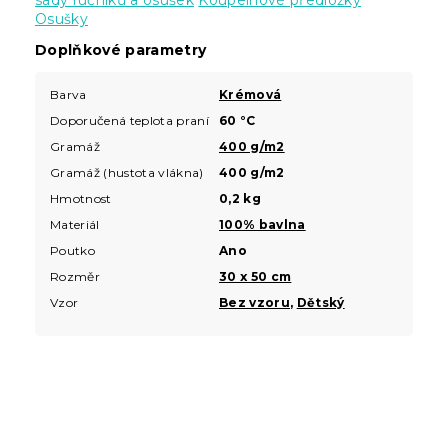
sady ručníků a osušek
Koupelnové předložky
Osušky
Doplňkové parametry
Barva
Krémová
Doporučená teplota praní
60 °C
Gramáž
400 g/m2
Gramáž (hustota vlákna)
400 g/m2
Hmotnost
0,2 kg
Materiál
100% bavlna
Poutko
Ano
Rozměr
30 x 50 cm
Vzor
Bez vzoru
,
Dětský
Z
á