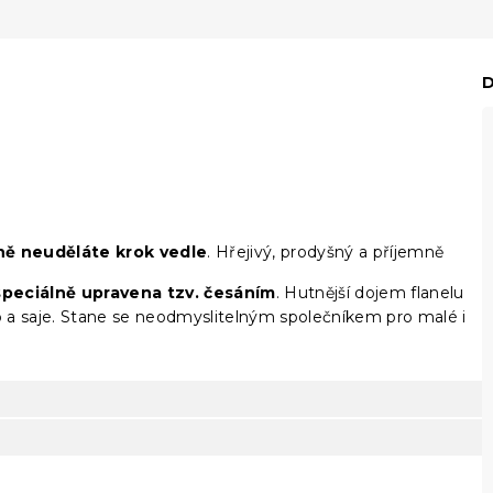
D
ě neuděláte krok vedle
. Hřejivý, prodyšný a příjemně
speciálně upravena tzv. česáním
. Hutnější dojem flanelu
lo a saje. Stane se neodmyslitelným společníkem pro malé i