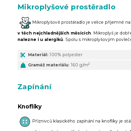
Mikroplyšové prostěradlo
Mikroplyšové prostěradlo je velice příjemné n
v těch nejchladnějších měsících
. Mikroplyš je dob
nalezne i u alergiků
. Spolu s mikroplyšovým povleče
Materiál:
100% polyester
2
Gramáž materiálu
: 160 g/m
Zapínání
Knoflíky
Příznivců klasického zapínání na knoflíky je stá