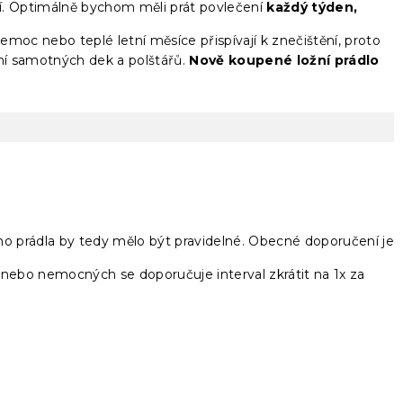
tí. Optimálně bychom měli prát povlečení
každý týden,
nemoc nebo teplé letní měsíce přispívají k znečištění, proto
raní samotných dek a polštářů.
Nově koupené ložní prádlo
ního prádla by tedy mělo být pravidelné. Obecné doporučení je
stí nebo nemocných se doporučuje interval zkrátit na 1x za