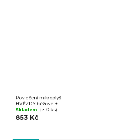
Povlečení mikroplyš
HVĚZDY béžové +
prostěradlo mikroplyš
Skladem
(>10 ks)
SOFT 90x200 cm bílé
853 Kč