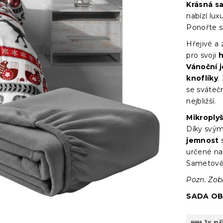
Krásná s
nabízí lu
Ponořte s
Hřejivé a
pro svoji
h
Vánoční j
knoflíky
.
se sváteč
nejbližší.
Mikroply
Díky svým
jemnost
určené na
Sametově 
Pozn. Zob
SADA OB
1x př