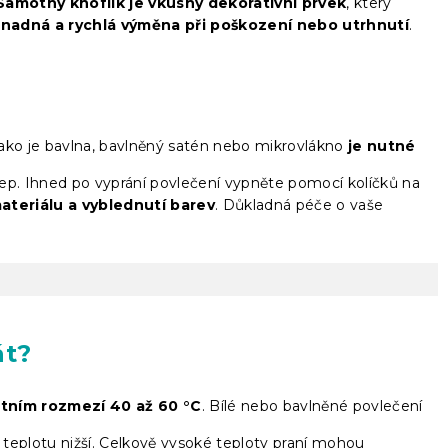
Samotný knoflík je vkusný dekorativní prvek
, který
snadná a rychlá výměna při poškození nebo utrhnutí
.
jako je bavlna, bavlněný satén nebo mikrovlákno
je nutné
krep. Ihned po vyprání povlečení vypněte pomocí kolíčků na
ateriálu a vyblednutí barev
. Důkladná péče o vaše
át?
otním rozmezí 40 až 60 °C
. Bílé nebo bavlněné povlečení
t teplotu nižší. Celkově vysoké teploty praní mohou