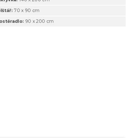
lštář:
70 x 90 cm
rostěradlo:
90 x 200 cm