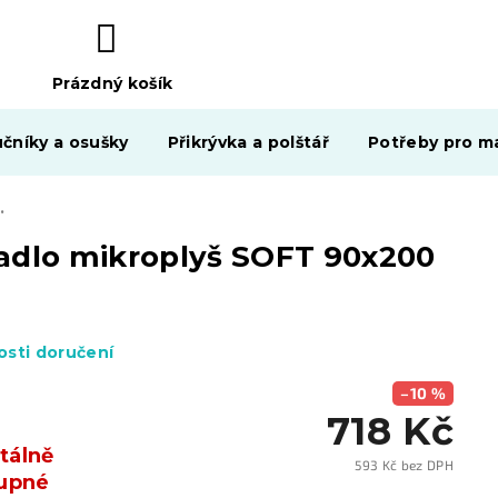
Prázdný košík
NÁKUPNÍ
KOŠÍK
čníky a osušky
Přikrývka a polštář
Potřeby pro ma
plyš SOFT 90x200 cm tmavě šedé
radlo mikroplyš SOFT 90x200
sti doručení
–10 %
718 Kč
álně
593 Kč bez DPH
upné
Měrn