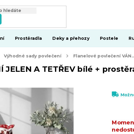
ní
Prostěradla
Deky a přehozy
Postele
Ru
Výhodné sady povlečení
Flanelové povlečení VÁNOČNÍ JELEN A TETŘEV bílé + prostěradlo mikro
 JELEN A TETŘEV bílé + prostě
Možno
Moment
nedost