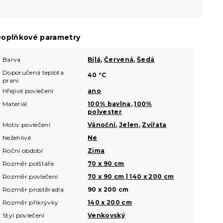
oplňkové parametry
Barva
Bílá
,
Červená
,
Šedá
Doporučená teplota
40 °C
praní
Hřejivé povlečení
ano
Materiál
100% bavlna
,
100%
polyester
Motiv povlečení
Vánoční
,
Jelen
,
Zvířata
Nežehlivé
Ne
Roční období
Zima
Rozměr polštáře
70 x 90 cm
Rozměr povlečení
70 x 90 cm | 140 x 200 cm
Rozměr prostěradla
90 x 200 cm
Rozměr přikrývky
140 x 200 cm
Styl povlečení
Venkovský