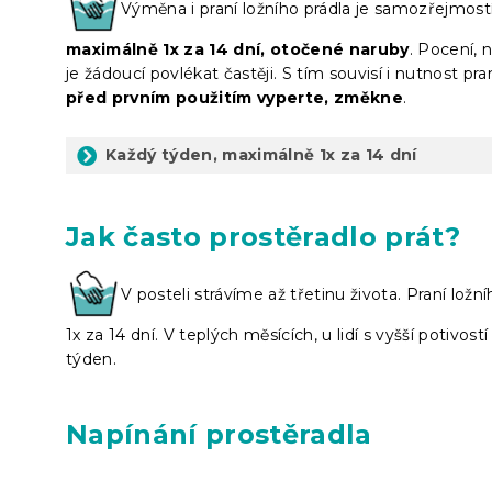
Výměna i praní ložního prádla je samozřejmos
maximálně 1x za 14 dní, otočené naruby
. Pocení, 
je žádoucí povlékat častěji. S tím souvisí i nutnost p
před prvním použitím vyperte, změkne
.
Každý týden, maximálně 1x za 14 dní
Jak často prostěradlo prát?
V posteli strávíme až třetinu života. Praní lož
1x za 14 dní. V teplých měsících, u lidí s vyšší potivo
týden.
Napínání prostěradla