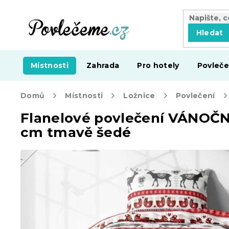
Přejít
na
obsah
Hledat
Místnosti
Zahrada
Pro hotely
Povleče
Domů
Místnosti
Ložnice
Povlečení
Flanelové povlečení VÁNOČNÍ
cm tmavě šedé