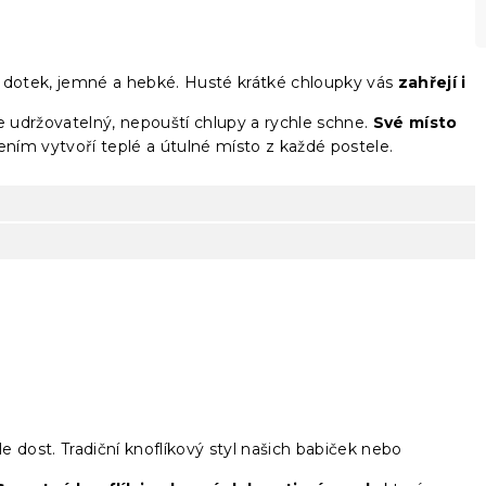
a dotek, jemné a hebké. Husté krátké chloupky vás
zahřejí i
ře udržovatelný, nepouští chlupy a rychle schne.
Své místo
ním vytvoří teplé a útulné místo z každé postele.
le dost. Tradiční knoflíkový styl našich babiček nebo