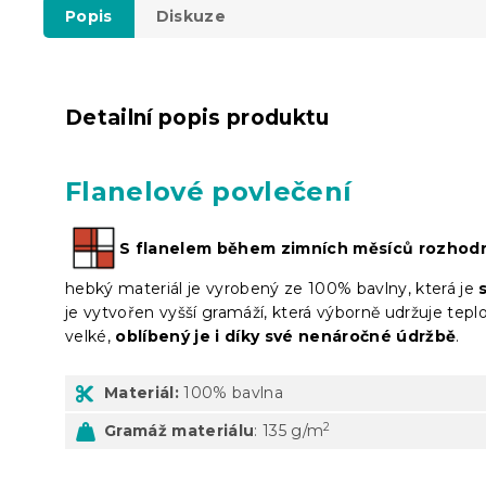
Popis
Diskuze
Detailní popis produktu
Flanelové povlečení
S flanelem během zimních měsíců rozhodn
hebký materiál je vyrobený ze 100% bavlny, která je
je vytvořen vyšší gramáží, která výborně udržuje tep
velké,
oblíbený je i díky své nenáročné údržbě
.
Materiál:
100% bavlna
2
Gramáž materiálu
: 135 g/m