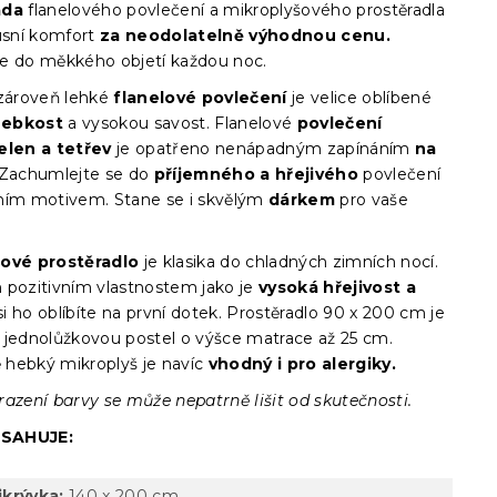
cena:
ada
flanelového povlečení a mikroplyšového prostěradla
xusní komfort
za neodolatelně výhodnou cenu.
e do měkkého objetí každou noc.
 zároveň lehké
flanelové povlečení
je velice oblíbené
ebkost
a
vysokou savost. Flanelové
povlečení
elen a tetřev
je opatřeno nenápadným zapínáním
na
 Zachumlejte se do
příjemného a hřejivého
povlečení
ním motivem. Stane se i skvělým
dárkem
pro vaše
šové prostěradlo
je klasika do chladných zimních nocí.
 pozitivním vlastnostem jako je
vysoká hřejivost a
si ho oblíbíte na první dotek.
Prostěradlo 90 x 200 cm je
 jednolůžkovou postel o výšce matrace až 25 cm.
hebký mikroplyš je navíc
vhodný i pro alergiky.
razení barvy se může nepatrně lišit od skutečnosti.
SAHUJE:
ikrývka:
140 x 200 cm