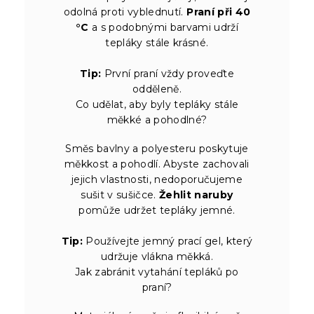
odolná proti vyblednutí.
Praní při 40
°C
a s podobnými barvami udrží
tepláky stále krásné.
Tip:
První praní vždy proveďte
odděleně.
Co udělat, aby byly tepláky stále
měkké a pohodlné?
Směs bavlny a polyesteru poskytuje
měkkost a pohodlí. Abyste zachovali
jejich vlastnosti, nedoporučujeme
sušit v sušičce.
Žehlit naruby
pomůže udržet tepláky jemné.
Tip:
Používejte jemný prací gel, který
udržuje vlákna měkká.
Jak zabránit vytahání tepláků po
praní?