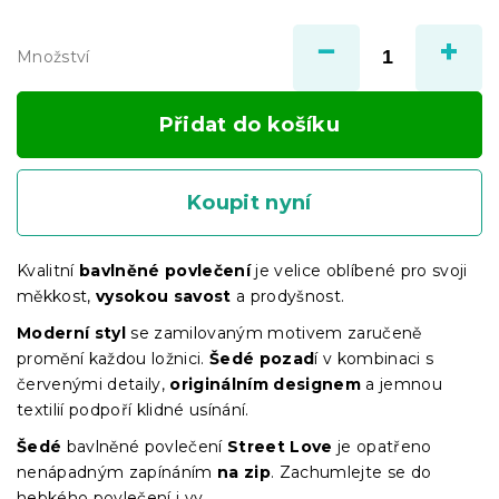
Měrná
cena:
Množství
Přidat do košíku
Koupit nyní
Kvalitní
bavlněné povlečení
je velice oblíbené pro svoji
měkkost,
vysokou savost
a prodyšnost.
Moderní styl
se zamilovaným motivem zaručeně
promění každou ložnici.
Šedé
pozad
í v kombinaci s
červenými detaily,
originálním designem
a jemnou
textilií podpoří klidné usínání.
Šedé
bavlněné povlečení
Street Love
je opatřeno
nenápadným zapínáním
na zip
. Zachumlejte se do
hebkého povlečení i vy.