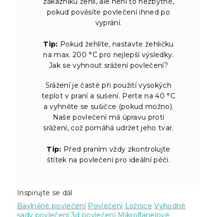
zákazníků žehlí, ale není to nezbytné,
pokud pověsíte povlečení ihned po
vyprání.
Tip:
Pokud žehlíte, nastavte žehličku
na max. 200 °C pro nejlepší výsledky.
Jak se vyhnout srážení povlečení?
Srážení je časté při použití vysokých
teplot v praní a sušení. Perte na 40 °C
a vyhněte se sušičce (pokud možno).
Naše povlečení má úpravu proti
srážení, což pomáhá udržet jeho tvar.
Tip:
Před praním vždy zkontrolujte
štítek na povlečení pro ideální péči.
Inspirujte se dál
Bavlněné povlečení
Povlečení
Ložnice
Výhodné
sady povlečení
3d povlečení
Mikroflanelové