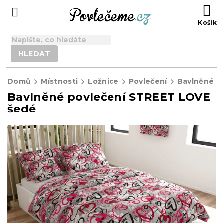
Přejít
N
na
K
obsah
HLEDAT
Domů
Místnosti
Ložnice
Povlečení
Bavlněné p
Bavlněné povlečení STREET LOVE
šedé