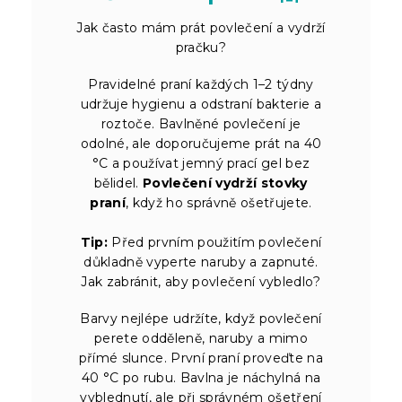
Jak často mám prát povlečení a vydrží
pračku?
Pravidelné praní každých 1–2 týdny
udržuje hygienu a odstraní bakterie a
roztoče. Bavlněné povlečení je
odolné, ale doporučujeme prát na 40
°C a používat jemný prací gel bez
bělidel.
Povlečení vydrží stovky
praní
, když ho správně ošetřujete.
Tip:
Před prvním použitím povlečení
důkladně vyperte naruby a zapnuté.
Jak zabránit, aby povlečení vybledlo?
Barvy nejlépe udržíte, když povlečení
perete odděleně, naruby a mimo
přímé slunce. První praní proveďte na
40 °C po rubu. Bavlna je náchylná na
vyblednutí, ale při správném ošetření