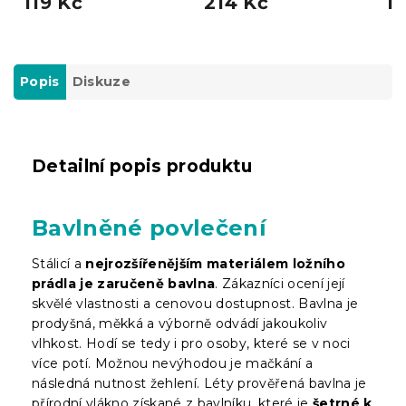
119 Kč
214 Kč
11
Popis
Diskuze
Detailní popis produktu
Bavlněné povlečení
Stálicí a
nejrozšířenějším materiálem ložního
prádla je zaručeně bavlna
. Zákazníci ocení její
skvělé vlastnosti a cenovou dostupnost. Bavlna je
prodyšná, měkká a výborně odvádí jakoukoliv
vlhkost. Hodí se tedy i pro osoby, které se v noci
více potí. Možnou nevýhodou je mačkání a
následná nutnost žehlení. Léty prověřená bavlna je
přírodní vlákno získané z bavlníku, které je
šetrné k