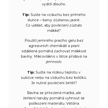
vydrží dlouho.
Tip:
Sušte na vzduchu bez přímého
slunce – barvy zůstanou jasné.
Co udělat, aby povlečení zůstalo
měkké?
Použití jemného pracího gelu bez
agresivních chemikálií a praní
odděleně pomáhá zachovat měkkost
bavlny. Mikrovlákno v látce přidává na
jemnosti.
Tip:
Sušte na nízkou teplotu v
sušičce nebo na vzduchu bez kolíčků.
Je nutné povlečení žehlit?
Bavlna se přirozeně mačká, ale
žehlení naruby pomáhá vyhnout se
poškození materiálu. Většina