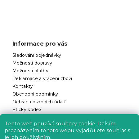
Z
á
p
Informace pro vás
a
t
Sledování objednávky
í
Možnosti dopravy
Možnosti platby
Reklamace a vrácení zboží
Kontakty
Obchodní podmínky
Ochrana osobních údajů
Etický kodex
Pro partnery
Tento web
používá soubory cookie
. Dalším
procházením tohoto webu vyjadřujete souhlas s
jejich používáním.