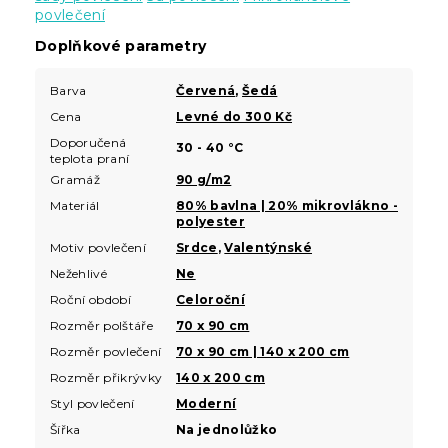
povlečení
Doplňkové parametry
Barva
Červená
,
Šedá
Cena
Levné do 300 Kč
Doporučená
30 - 40 °C
teplota praní
Gramáž
90 g/m2
Materiál
80% bavlna | 20% mikrovlákno -
polyester
Motiv povlečení
Srdce
,
Valentýnské
Nežehlivé
Ne
Roční období
Celoroční
Rozměr polštáře
70 x 90 cm
Rozměr povlečení
70 x 90 cm | 140 x 200 cm
Rozměr přikrývky
140 x 200 cm
Styl povlečení
Moderní
Šířka
Na jednolůžko