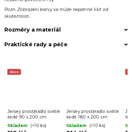
Pozn. Zobrazení barvy se může nepatrně lišit od
skutečnosti.
Rozměry a materiál
Praktické rady a péče
Akce
A
Jersey prostěradlo světle
Jersey prostěradlo světle
Jer
šedé 90 x 200 cm
šedé 180 x 200 cm
tm
c
Skladem
(>10 ks)
Skladem
(>10 ks)
Sk