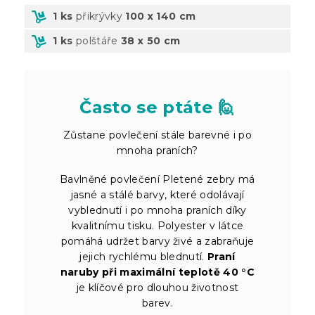
1 ks
přikrývky
100 x 140 cm
1 ks
polštáře
38 x 50 cm
Často se ptáte 🙋
Zůstane povlečení stále barevné i po
mnoha praních?
Bavlněné povlečení Pletené zebry má
jasné a stálé barvy, které odolávají
vyblednutí i po mnoha praních díky
kvalitnímu tisku. Polyester v látce
pomáhá udržet barvy živé a zabraňuje
jejich rychlému blednutí.
Praní
naruby při maximální teplotě 40 °C
je klíčové pro dlouhou životnost
barev.