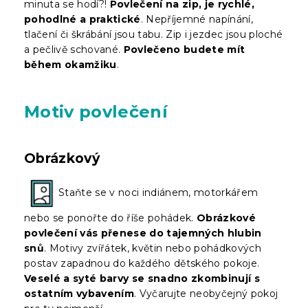
minuta se hodí?!
Povlečení na zip, je rychlé,
pohodlné a praktické
. Nepříjemné napínání,
tlačení či škrábání jsou tabu. Zip i jezdec jsou ploché
a pečlivě schované.
Povlečeno budete mít
během okamžiku
.
Motiv povlečení
Obrázkový
Staňte se v noci indiánem, motorkářem
nebo se ponořte do říše pohádek.
Obrázkové
povlečení vás přenese do tajemných hlubin
snů
. Motivy zvířátek, květin nebo pohádkových
postav zapadnou do každého dětského pokoje.
Veselé a syté barvy se snadno zkombinují s
ostatním vybavením
. Vyčarujte neobyčejný pokoj