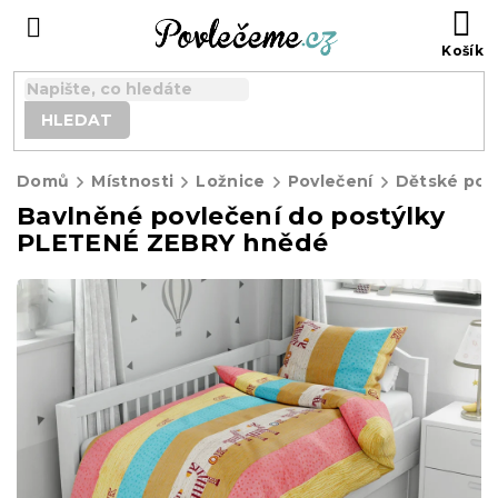
Přejít
N
na
K
obsah
HLEDAT
Domů
Místnosti
Ložnice
Povlečení
Dětské pov
Bavlněné povlečení do postýlky
PLETENÉ ZEBRY hnědé