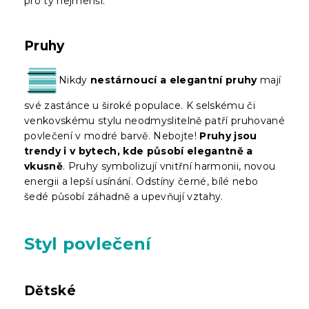
pro ty nejmenší.
Pruhy
Nikdy
nestárnoucí a elegantní pruhy
mají
své zastánce u široké populace. K selskému či
venkovskému stylu neodmyslitelně patří pruhované
povlečení v modré barvě. Nebojte!
Pruhy jsou
trendy i v bytech, kde působí elegantně a
vkusně
. Pruhy symbolizují vnitřní harmonii, novou
energii a lepší usínání. Odstíny černé, bílé nebo
šedé působí záhadně a upevňují vztahy.
Styl povlečení
Dětské