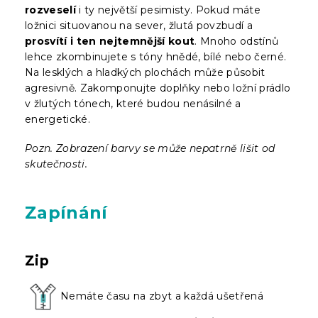
rozveselí
i ty největší pesimisty. Pokud máte
ložnici situovanou na sever, žlutá povzbudí a
prosvítí i ten nejtemnější kout
. Mnoho odstínů
lehce zkombinujete s tóny hnědé, bílé nebo černé.
Na lesklých a hladkých plochách může působit
agresivně. Zakomponujte doplňky nebo ložní prádlo
v žlutých tónech, které budou nenásilné a
energetické.
Pozn. Zobrazení barvy se může nepatrně lišit od
skutečnosti.
Zapínání
Zip
Nemáte času na zbyt a každá ušetřená