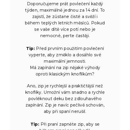
Doporučujeme prát povlečení každý
týden, maximálně jednou za 14 dní. To
zajistí, že zůstane čisté a svěží i
během teplých letních měsíců. Pokud
se vaše dítě více potí nebo je
nemocné, perte častěji.
Tip:
Před prvním použitím povlečení
vyperte, aby změklo a dosáhlo své
maximální jemnosti.
Má zapínání na zip nějaké výhody
oproti klasickým knoflíkům?
Ano, zip je rychlejší a praktičtější než
knoflíky. Umožní vám snadno a rychle
povléknout deku bez zdlouhavého
zapínání. Zip je navíc pečlivě schován,
aby při spaní nerušil.
Tip:
Při praní zapněte zip, aby se