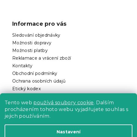
Z
á
p
Informace pro vás
a
t
Sledování objednávky
í
Možnosti dopravy
Možnosti platby
Reklamace a vrácení zboží
Kontakty
Obchodní podmínky
Ochrana osobních údajů
Etický kodex
Pro partnery
Tento web
používá soubory cookie
. Dalším
procházením tohoto webu vyjadřujete souhlas s
jejich používáním.
Vytvořil Shoptet Premium
Nastavení