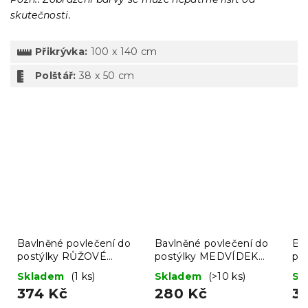
skutečnosti.
Přikrývka:
100 x 140 cm
Polštář:
38 x 50 cm
Bavlněné povlečení do
Bavlněné povlečení do
Ba
postýlky RŮŽOVÉ
postýlky MEDVÍDEK
po
KOSATKY bílé
LOVE hnědé
A 
Skladem
(1 ks)
Skladem
(>10 ks)
Sk
374 Kč
280 Kč
3