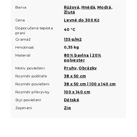
Barva
Růžová
,
Hnědá
,
Modrá
,
Žlutá
Cena
Levné do 300 Kč
Doporučená teplota
40 °C
praní
Gramáž
135 g/m2
Hmotnost
0,35 kg
Materiál
80% bavlna | 20%
polyester
Motiv povlečení
Pruhy
,
Obrázky
Rozměr polštáře
38 x 50 cm
Rozměr povlečení
38 x 50 cm | 100 x 140 cm
Rozměr přikrývky
100 x 140 cm
Styl povlečení
Dětské
Zapínání
Zip