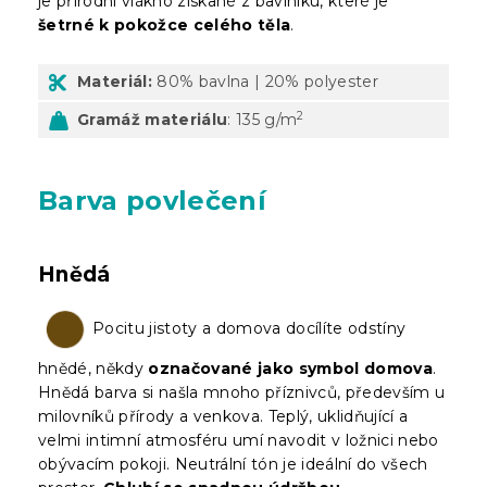
je přírodní vlákno získané z bavlníku, které je
šetrné k pokožce celého těla
.
Materiál:
80% bavlna | 20% polyester
2
Gramáž materiálu
: 135 g/m
Barva povlečení
Hnědá
Pocitu jistoty a domova docílíte odstíny
hnědé, někdy
označované jako symbol domova
.
Hnědá barva si našla mnoho příznivců, především u
milovníků přírody a venkova. Teplý, uklidňující a
velmi intimní atmosféru umí navodit v ložnici nebo
obývacím pokoji. Neutrální tón je ideální do všech