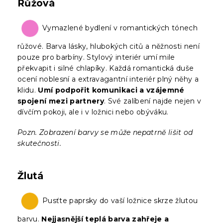
Růžová
Vymazlené bydlení v romantických tónech
růžové. Barva lásky, hlubokých citů a něžnosti není
pouze pro barbíny. Stylový interiér umí mile
překvapit i silné chlapíky. Každá romantická duše
ocení noblesní a extravagantní interiér plný něhy a
klidu.
Umí podpořit komunikaci a vzájemné
spojení mezi partnery
. Své zalíbení najde nejen v
dívčím pokoji, ale i v ložnici nebo obýváku.
Pozn. Zobrazení barvy se může nepatrně lišit od
skutečnosti.
Žlutá
Pusťte paprsky do vaší ložnice skrze žlutou
barvu.
Nejjasnější teplá barva zahřeje a