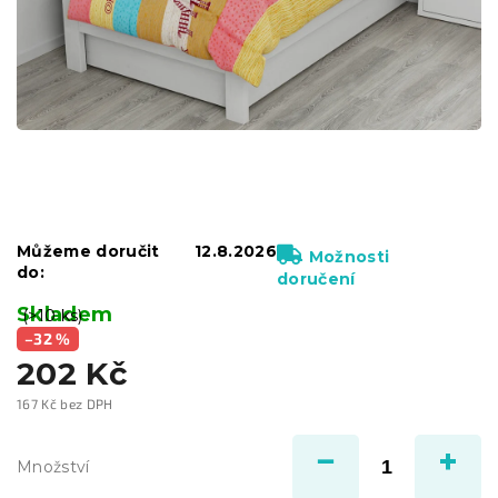
Můžeme doručit
12.8.2026
Možnosti
do:
doručení
Skladem
(>10 ks)
–32 %
202 Kč
167 Kč bez DPH
Měrná
cena:
Množství