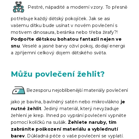
Pestré, nápadité a moderní vzory. To přesně
potřebuje každý dětský pokojíček. Jak se asi
vašemu dítku bude usínat v novém povlečení s
motivem dinosaura, beránka nebo třeba žirafy?!
Podpořte dětskou bohatou fantazii nejen ve
snu
. Veselé a jasné barvy oživí pokoj, dodají energii
a zpříjemní celkový dojem dětského světa.
Můžu povlečení žehlit?
Bezesporu nejoblíbenější materiály povlečení
jako je bavlna, bavlněný satén nebo mikrovlákno
je
nutné žehlit
. Jediný materiál, který nevyžaduje
žehlení je krep. Ihned po vyprání povlečení vypněte
pomocí kolíčků na sušák.
Žehlete naruby, tím
zabráníte poškození materiálu a vyblednutí
barev
. Důkladná péče o vaše povlečení se vyplatí.