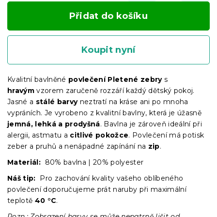
Přidat do košíku
Koupit nyní
Kvalitní bavlněné
povlečení Pletené zebry
s
hravým
vzorem zaručeně rozzáří každý dětský pokoj.
Jasné a
stálé barvy
neztratí na kráse ani po mnoha
vypráních. Je vyrobeno z kvalitní bavlny, která je úžasně
jemná, lehká a prodyšná
. Bavlna je zároveň ideální při
alergii, astmatu a
citlivé pokožce
. Povlečení má potisk
zeber a pruhů a nenápadné zapínání na
zip
.
Materiál:
80% bavlna | 20% polyester
Náš tip:
Pro zachování kvality vašeho oblíbeného
povlečení doporučujeme prát naruby při maximální
teplotě
40 °C
.
Pozn.: Zobrazení barvy se může nepatrně lišit od