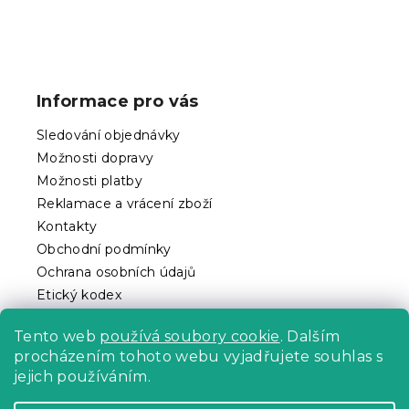
Z
á
p
Informace pro vás
a
t
Sledování objednávky
í
Možnosti dopravy
Možnosti platby
Reklamace a vrácení zboží
Kontakty
Obchodní podmínky
Ochrana osobních údajů
Etický kodex
Pro partnery
Tento web
používá soubory cookie
. Dalším
procházením tohoto webu vyjadřujete souhlas s
jejich používáním.