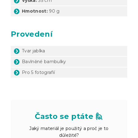
Výška:
35 cm
Hmotnost:
90 g
Provedení
Tvar jablka
Bavlněné bambulky
Pro 5 fotografií
Často se ptáte 🙋
Jaký materiál je použitý a proč je to
důležité?