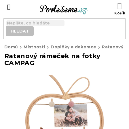
Přejít
N
na
K
obsah
HLEDAT
Domů
Místnosti
Doplňky a dekorace
Ratanový rámeček na fotky
CAMPAG