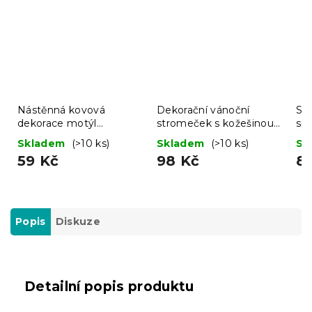
Nástěnná kovová
Dekorační vánoční
Sa
dekorace motýl
stromeček s kožešinou
sp
BUTTERFLY 40 cm -
LUSH 41 cm - různé
ze
Skladem
(>10 ks)
Skladem
(>10 ks)
Sk
více barev
barvy
59 Kč
98 Kč
8
Popis
Diskuze
Detailní popis produktu