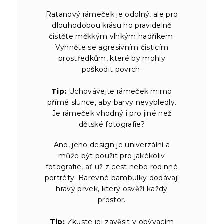
Ratanový rámeček je odolný, ale pro
dlouhodobou krásu ho pravidelně
čistěte měkkým vlhkým hadříkem.
Vyhněte se agresivním čisticím
prostředkům, které by mohly
poškodit povrch.
Tip:
Uchovávejte rámeček mimo
přímé slunce, aby barvy nevybledly.
Je rámeček vhodný i pro jiné než
dětské fotografie?
Ano, jeho design je univerzální a
může být použit pro jakékoliv
fotografie, ať už z cest nebo rodinné
portréty. Barevné bambulky dodávají
hravý prvek, který osvěží každý
prostor.
Tip:
Zkuste jej zavěsit v obývacím