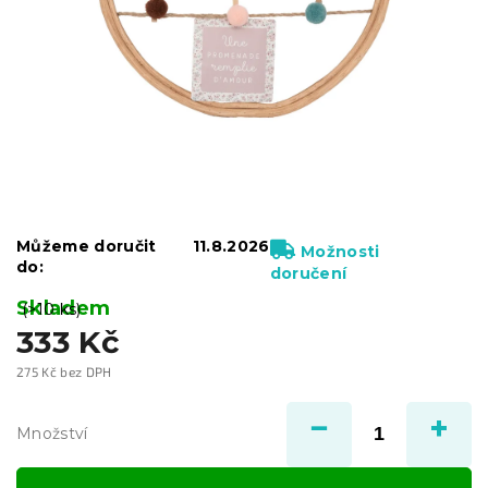
Můžeme doručit
11.8.2026
Možnosti
do:
doručení
Skladem
(>10 ks)
333 Kč
275 Kč bez DPH
Měrná
cena:
Množství