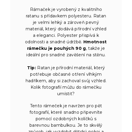
Rámaček je vyrobený z kvalitního
ratanu s přídavkem polyesteru. Ratan
je velmi lehký a zároveň pevný
materiál, který dodává přírodní vzhled
a eleganci. Polyester přispívá k
odolnosti a snadné údržbě.
Hmotnost
rámečku je pouhých 90 g
, takže je
ideální pro snadné zavěšení na stěnu.
Tip:
Ratan je přírodní materiál, který
potřebuje občasné otření vlhkým
hadříkem, aby si zachoval svůj vzhled.
Kolik fotografií můžu do rámečku
umístit?
Tento rámeček je navržen pro pět
fotografií, které snadno připevníte
pomocí ozdobných kolíčků s
barevnou bambulkou. Je to skvělý
způsob, jak vyzdobit dětský pokoj a