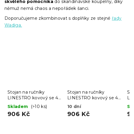
skvělého pomocníka
do skandinávské koupelny, díky
němuž nemá chaos a nepořádek šanci.
Doporučujeme zkombinovat s doplňky ze stejné
řady
Wadiga.
Stojan na ručníky
Stojan na ručníky
Sto
LINESTRO kovový se 4
LINESTRO kovový se 4
LI
rameny 93x45cm, černý
rameny 93x45cm, bílý
ra
Skladem
(>10 ks)
10 dní
Sk
906 Kč
906 Kč
9