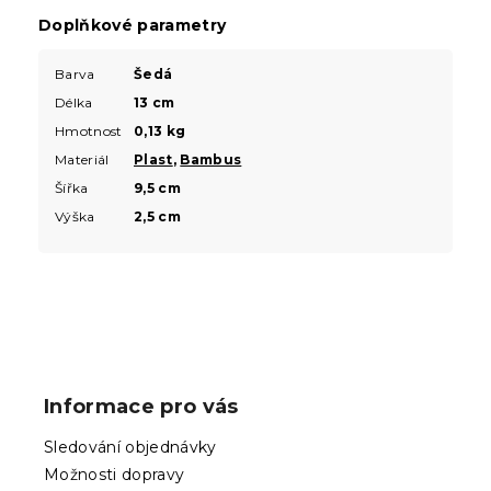
Doplňkové parametry
Barva
Šedá
Délka
13 cm
Hmotnost
0,13 kg
Materiál
Plast
,
Bambus
Šířka
9,5 cm
Výška
2,5 cm
Z
á
p
Informace pro vás
a
t
Sledování objednávky
í
Možnosti dopravy