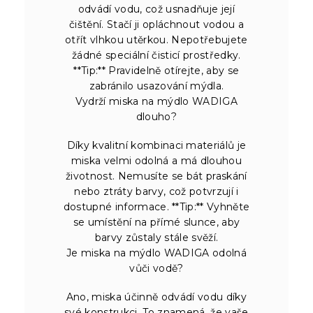
odvádí vodu, což usnadňuje její
čištění. Stačí ji opláchnout vodou a
otřít vlhkou utěrkou. Nepotřebujete
žádné speciální čisticí prostředky.
**Tip:** Pravidelně otírejte, aby se
zabránilo usazování mýdla.
Vydrží miska na mýdlo WADIGA
dlouho?
Díky kvalitní kombinaci materiálů je
miska velmi odolná a má dlouhou
životnost. Nemusíte se bát praskání
nebo ztráty barvy, což potvrzují i
dostupné informace. **Tip:** Vyhněte
se umístění na přímé slunce, aby
barvy zůstaly stále svěží.
Je miska na mýdlo WADIGA odolná
vůči vodě?
Ano, miska účinně odvádí vodu díky
své konstrukci. To znamená, že vaše