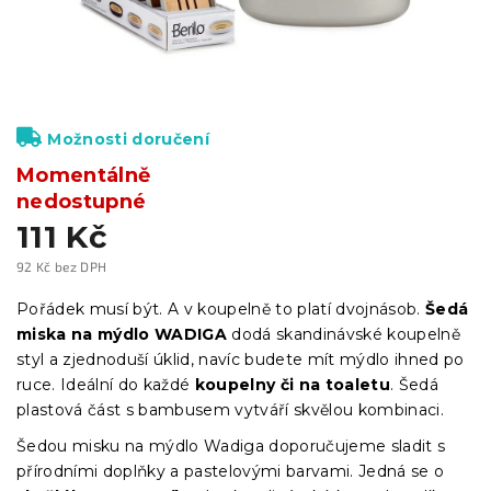
Možnosti doručení
Momentálně
nedostupné
111 Kč
92 Kč bez DPH
Měrná
cena:
Pořádek musí být. A v koupelně to platí dvojnásob.
Šedá
miska na mýdlo WADIGA
dodá skandinávské koupelně
styl a zjednoduší úklid, navíc budete mít mýdlo ihned po
ruce. Ideální do každé
koupelny či na toaletu
. Šedá
plastová část s bambusem vytváří skvělou kombinaci.
Šedou misku na mýdlo Wadiga doporučujeme sladit s
přírodními doplňky a pastelovými barvami. Jedná se o