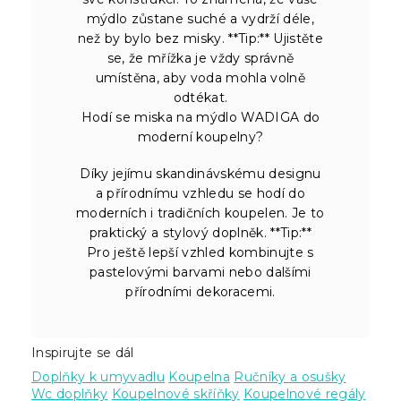
mýdlo zůstane suché a vydrží déle,
než by bylo bez misky. **Tip:** Ujistěte
se, že mřížka je vždy správně
umístěna, aby voda mohla volně
odtékat.
Hodí se miska na mýdlo WADIGA do
moderní koupelny?
Díky jejímu skandinávskému designu
a přírodnímu vzhledu se hodí do
moderních i tradičních koupelen. Je to
praktický a stylový doplněk. **Tip:**
Pro ještě lepší vzhled kombinujte s
pastelovými barvami nebo dalšími
přírodními dekoracemi.
Inspirujte se dál
Doplňky k umyvadlu
Koupelna
Ručníky a osušky
Wc doplňky
Koupelnové skříňky
Koupelnové regály