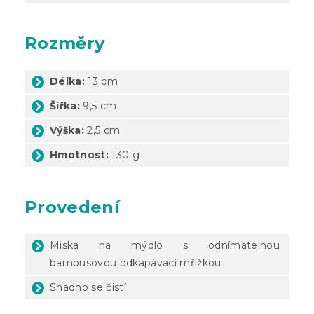
Rozměry
Délka:
13 cm
Šířka:
9,5 cm
Výška:
2,5 cm
Hmotnost:
130 g
Provedení
Miska na mýdlo s odnímatelnou
bambusovou odkapávací mřížkou
Snadno se čistí