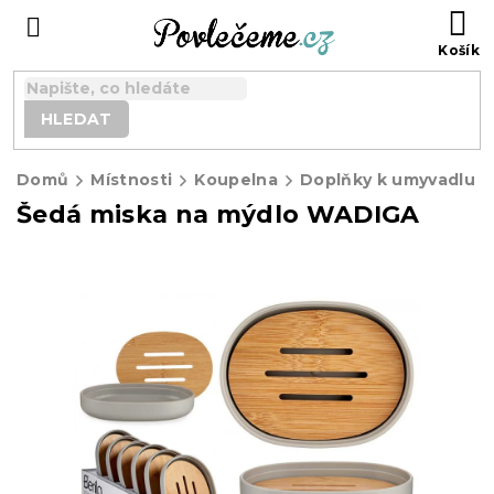
Přejít
N
na
K
obsah
HLEDAT
Domů
Místnosti
Koupelna
Doplňky k umyvadlu
Šedá miska na mýdlo WADIGA