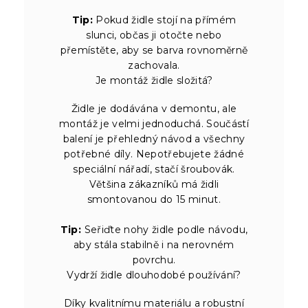
Tip:
Pokud židle stojí na přímém
slunci, občas ji otočte nebo
přemístěte, aby se barva rovnoměrně
zachovala.
Je montáž židle složitá?
Židle je dodávána v demontu, ale
montáž je velmi jednoduchá. Součástí
balení je přehledný návod a všechny
potřebné díly. Nepotřebujete žádné
speciální nářadí, stačí šroubovák.
Většina zákazníků má židli
smontovanou do 15 minut.
Tip:
Seřiďte nohy židle podle návodu,
aby stála stabilně i na nerovném
povrchu.
Vydrží židle dlouhodobé používání?
Díky kvalitnímu materiálu a robustní