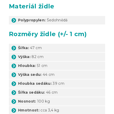
Materiál židle
Polypropylen:
Šedohnědá
Rozměry židle (+/- 1 cm)
Šířka:
47 cm
Výška:
82 cm
Hloubka:
51 cm
Výška sedu:
44 cm
Hloubka sedáku:
39 cm
Šířka sedáku:
46 cm
Nosnost:
100 kg
Hmotnost:
cca 3,4 kg