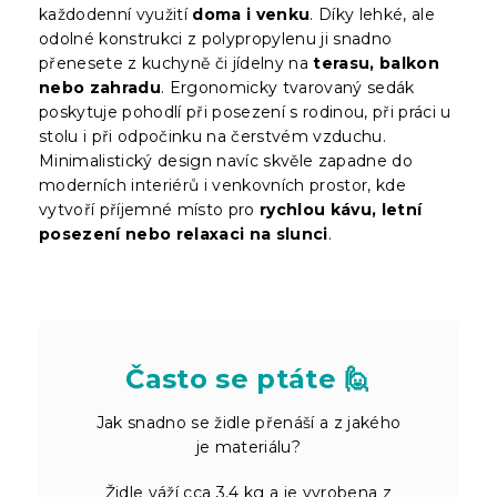
každodenní využití
doma i venku
. Díky lehké, ale
odolné konstrukci z polypropylenu ji snadno
přenesete z kuchyně či jídelny na
terasu, balkon
nebo zahradu
. Ergonomicky tvarovaný sedák
poskytuje pohodlí při posezení s rodinou, při práci u
stolu i při odpočinku na čerstvém vzduchu.
Minimalistický design navíc skvěle zapadne do
moderních interiérů i venkovních prostor, kde
vytvoří příjemné místo pro
rychlou kávu, letní
posezení nebo relaxaci na slunci
.
Často se ptáte 🙋
Jak snadno se židle přenáší a z jakého
je materiálu?
Židle váží cca 3,4 kg a je vyrobena z