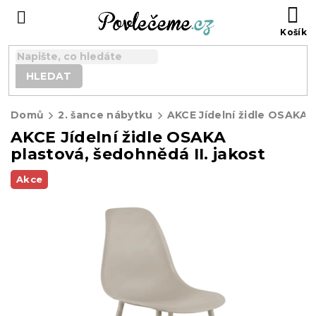
Přejít
N
na
K
obsah
HLEDAT
Domů
2. šance nábytku
AKCE Jídelní židle OSAKA
plastová, šedohnědá II. jakost
Akce