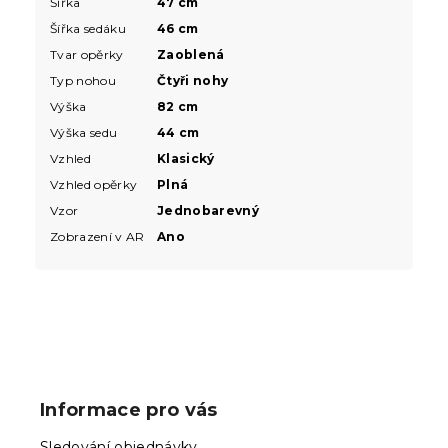
Šířka
47 cm
Šířka sedáku
46 cm
Tvar opěrky
Zaoblená
Typ nohou
Čtyři nohy
Výška
82 cm
Výška sedu
44 cm
Vzhled
Klasický
Vzhled opěrky
Plná
Vzor
Jednobarevný
Zobrazení v AR
Ano
Z
á
p
Informace pro vás
a
t
Sledování objednávky