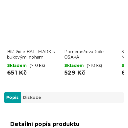
Bílá židle BALI MARK s
Pomerančová židle
Svě
bukovými nohami
OSAKA
MA
no
Skladem
(>10 ks)
Skladem
(>10 ks)
Sk
651 Kč
529 Kč
6
Popis
Diskuze
Detailní popis produktu