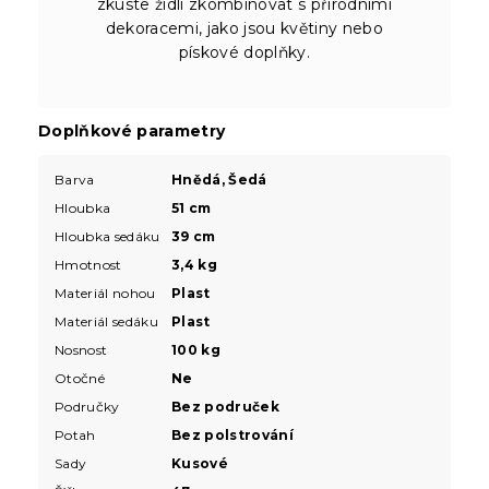
zkuste židli zkombinovat s přírodními
dekoracemi, jako jsou květiny nebo
pískové doplňky.
Doplňkové parametry
Barva
Hnědá, Šedá
Hloubka
51 cm
Hloubka sedáku
39 cm
Hmotnost
3,4 kg
Materiál nohou
Plast
Materiál sedáku
Plast
Nosnost
100 kg
Otočné
Ne
Područky
Bez područek
Potah
Bez polstrování
Sady
Kusové