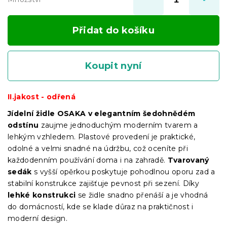
Přidat do košíku
Koupit nyní
II.jakost - odřená
Jídelní židle OSAKA v elegantním šedohnědém
odstínu
zaujme jednoduchým moderním tvarem a
lehkým vzhledem. Plastové provedení je praktické,
odolné a velmi snadné na údržbu, což oceníte při
každodenním používání doma i na zahradě.
Tvarovaný
sedák
s vyšší opěrkou poskytuje pohodlnou oporu zad a
stabilní konstrukce zajišťuje pevnost při sezení. Díky
lehké konstrukci
se židle snadno přenáší a je vhodná
do domácností, kde se klade důraz na praktičnost i
moderní design.