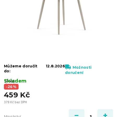
Můžeme doručit
12.8.2026
Možnosti
do:
doručení
Skladem
(1 ks)
–26 %
459 Kč
379 Kč bez DPH
Měrná
cena:
Množství