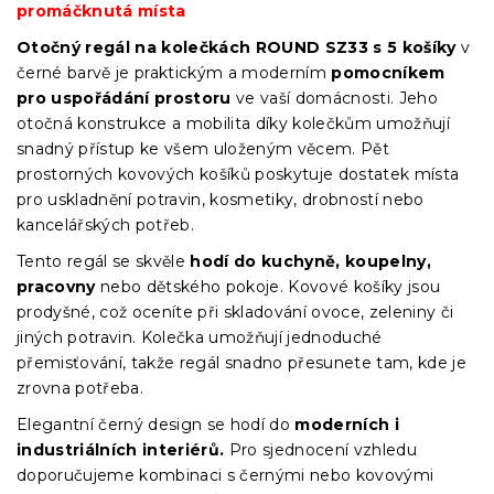
promáčknutá místa
Otočný regál na kolečkách ROUND SZ33 s 5 košíky
v
černé barvě je praktickým a moderním
pomocníkem
pro uspořádání prostoru
ve vaší domácnosti. Jeho
otočná konstrukce a mobilita díky kolečkům umožňují
snadný přístup ke všem uloženým věcem. Pět
prostorných kovových košíků poskytuje dostatek místa
pro uskladnění potravin, kosmetiky, drobností nebo
kancelářských potřeb.
Tento regál se skvěle
hodí do kuchyně, koupelny,
pracovny
nebo dětského pokoje. Kovové košíky jsou
prodyšné, což oceníte při skladování ovoce, zeleniny či
jiných potravin. Kolečka umožňují jednoduché
přemisťování, takže regál snadno přesunete tam, kde je
zrovna potřeba.
Elegantní černý design se hodí do
moderních i
industriálních interiérů.
Pro sjednocení vzhledu
doporučujeme kombinaci s černými nebo kovovými