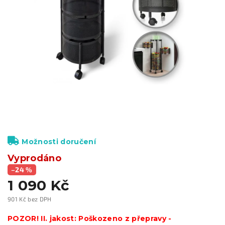
Možnosti doručení
Vyprodáno
–24 %
1 090 Kč
901 Kč bez DPH
Měrná
cena:
POZOR! II. jakost: Poškozeno z přepravy -