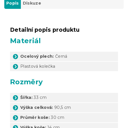
Popis
Diskuze
Detailní popis produktu
Materiál
Ocelový plech:
Černá
Plastová kolečka
Rozměry
Šířka:
33 cm
Výška celková:
90,5 cm
Průměr koše:
30 cm
Výška koše:
14 cm