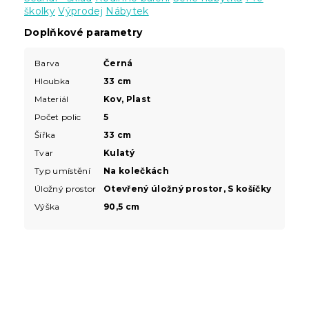
školky
Výprodej
Nábytek
Doplňkové parametry
Barva
Černá
Hloubka
33 cm
Materiál
Kov, Plast
Počet polic
5
Šířka
33 cm
Tvar
Kulatý
Typ umístění
Na kolečkách
Úložný prostor
Otevřený úložný prostor, S košíčky
Výška
90,5 cm
Z
á