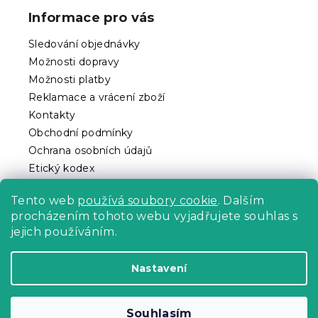
p
Informace pro vás
a
t
Sledování objednávky
í
Možnosti dopravy
Možnosti platby
Reklamace a vrácení zboží
Kontakty
Obchodní podmínky
Ochrana osobních údajů
Etický kodex
Pro partnery
Tento web
používá soubory cookie
. Dalším
procházením tohoto webu vyjadřujete souhlas s
jejich používáním.
Vytvořil Shoptet Premium
Nastavení
Copyright 2026
Povlečeme.cz
. Všechna práva
Souhlasím
vyhrazena.
Upravit nastavení cookies