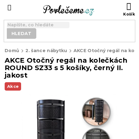
Přejít
N
na
K
obsah
HLEDAT
Domů
2. šance nábytku
AKCE Otočný regál na kolečkách
ROUND SZ33 s 5 košíky, černý II.
jakost
Akce