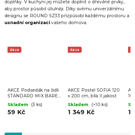
doplňky. V kuchyni jej můžete doplnit o dřevěné prvky,
aby prostor působil útulněji. Díky svému univerzálnímu
designu se ROUND SZ33 přizpůsobí každému prostoru a
usnadní organizaci
vašeho domova.
Akce
Akce
A
AKCE Podsedák na židli
AKCE Postel SOFIA 120
AK
STANDARD MIX BAREV
x 200 cm, bílá II.jakost
160
II. jakost
jak
Skladem
(3 ks)
Skladem
(>10 ks)
Sk
59 Kč
1 349 Kč
1 