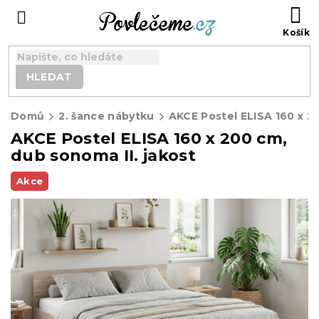
Přejít
N
na
K
obsah
HLEDAT
Domů
2. šance nábytku
AKCE Postel ELISA 160 x 200 cm,
dub sonoma II. jakost
Akce