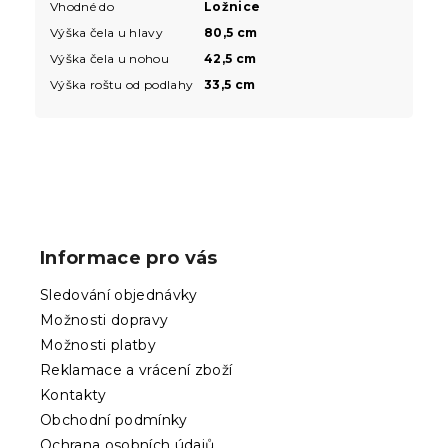
Vhodné do
Ložnice
Výška čela u hlavy
80,5 cm
Výška čela u nohou
42,5 cm
Výška roštu od podlahy
33,5 cm
Z
á
p
Informace pro vás
a
t
Sledování objednávky
í
Možnosti dopravy
Možnosti platby
Reklamace a vrácení zboží
Kontakty
Obchodní podmínky
Ochrana osobních údajů