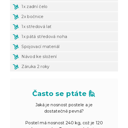
1x zadní čelo
2x bočnice
1x středová lať
1x pátá středová noha
Spojovací materiál
Návod ke složení
Záruka 2 roky
Často se ptáte 🙋
Jaká je nosnost postele a je
dostatečně pevná?
Postel má nosnost 240 kg, což je 120