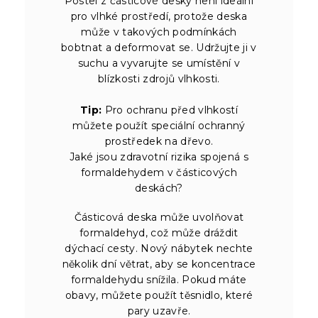
Postel z částicové desky není ideální
pro vlhké prostředí, protože deska
může v takových podmínkách
bobtnat a deformovat se. Udržujte ji v
suchu a vyvarujte se umístění v
blízkosti zdrojů vlhkosti.
Tip:
Pro ochranu před vlhkostí
můžete použít speciální ochranný
prostředek na dřevo.
Jaké jsou zdravotní rizika spojená s
formaldehydem v částicových
deskách?
Částicová deska může uvolňovat
formaldehyd, což může dráždit
dýchací cesty. Nový nábytek nechte
několik dní větrat, aby se koncentrace
formaldehydu snížila. Pokud máte
obavy, můžete použít těsnidlo, které
pary uzavře.