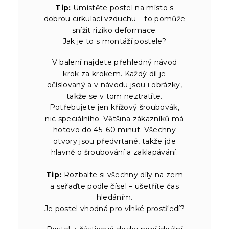
Tip:
Umístěte postel na místo s
dobrou cirkulací vzduchu – to pomůže
snížit riziko deformace.
Jak je to s montáží postele?
V balení najdete přehledný návod
krok za krokem. Každý díl je
očíslovaný a v návodu jsou i obrázky,
takže se v tom neztratíte.
Potřebujete jen křížový šroubovák,
nic speciálního. Většina zákazníků má
hotovo do 45–60 minut. Všechny
otvory jsou předvrtané, takže jde
hlavně o šroubování a zaklapávání.
Tip:
Rozbalte si všechny díly na zem
a seřaďte podle čísel – ušetříte čas
hledáním.
Je postel vhodná pro vlhké prostředí?