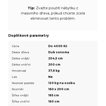
Tip:
Zvažte použití nábytku z
masivního dřeva, pokud chcete zcela
eliminovat tento problém.
Doplňkové parametry
Cena
Do 4000 Kč
Dekor dřeva
Dub sonoma
Délka vnější
204,5 cm
Délka vnitřní
200 cm
Hmotnost
37,9 kg
Lak
Ne
Nosnost postele
120 kg na osobu
Rozměr
160 x 200 cm
Šířka vnější
165 cm
Šířka vnitřní
160 cm