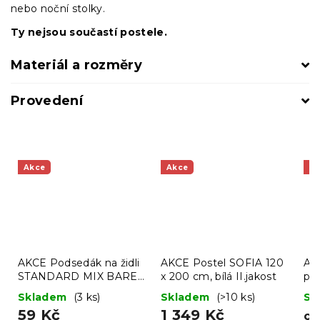
nebo noční stolky.
Ty nejsou součastí postele.
Materiál a rozměry
Provedení
Akce
Akce
A
AKCE Podsedák na židli
AKCE Postel SOFIA 120
AK
STANDARD MIX BAREV
x 200 cm, bílá II.jakost
pro
II. jakost
II.
Skladem
(3 ks)
Skladem
(>10 ks)
Sk
59 Kč
1 349 Kč
o