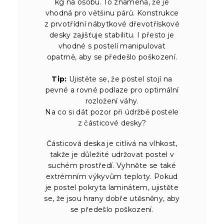
kg na osobu. To znamená, že je
vhodná pro většinu párů. Konstrukce
z prvotřídní nábytkové dřevotřískové
desky zajišťuje stabilitu. I přesto je
vhodné s postelí manipulovat
opatrně, aby se předešlo poškození.
Tip:
Ujistěte se, že postel stojí na
pevné a rovné podlaze pro optimální
rozložení váhy.
Na co si dát pozor při údržbě postele
z částicové desky?
Částicová deska je citlivá na vlhkost,
takže je důležité udržovat postel v
suchém prostředí. Vyhněte se také
extrémním výkyvům teploty. Pokud
je postel pokryta laminátem, ujistěte
se, že jsou hrany dobře utěsněny, aby
se předešlo poškození.