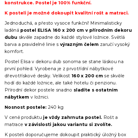
konstrukce. Postel je 100% funkční.
K posteli je možné dokoupit kvalitní rošt a matraci.
Jednoduchá, a přesto vysoce funkční! Minimalisticky
laděná
postel ELISA 160 x 200 cm v přírodním dekoru
dubu
skvěle zapadne do každé stylové ložnice. Světlá
barva a pravidelné linie s
výrazným čelem
zaručí vysoký
komfort.
Postel Elisa v dekoru dub sonoma se stane láskou na
první pohled. Vyrobena je z prvotřídní nábytkové
dřevotřískové desky. Velikost
160 x 200 cm
se skvěle
hodí do každé ložnice, ale také hotelu či penzionu.
Přírodní dekor postele snadno
sladíte s ostatním
nábytkem
v ložnici.
Nosnost postele:
240 kg
V ceně produktu
je vždy zahrnuta postel.
Rošt a
matrace
v závislosti jakou variantu si zvolíte.
K posteli doporučujeme dokoupit praktický úložný box