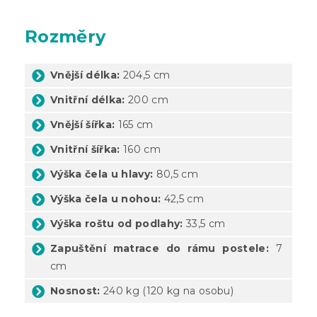
Rozměry
Vnější délka:
204,5 cm
Vnitřní délka:
200 cm
Vnější šířka:
165 cm
Vnitřní šířka:
160 cm
Výška čela u hlavy:
80,5 cm
Výška čela u nohou:
42,5 cm
Výška roštu od podlahy:
33,5 cm
Zapuštění matrace do rámu postele:
7
cm
Nosnost:
240 kg (120 kg na osobu)