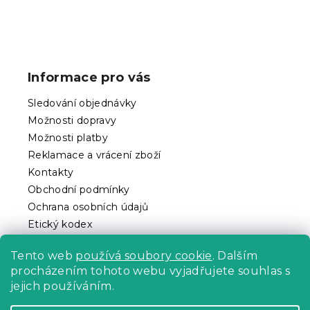
Z
á
p
Informace pro vás
a
t
Sledování objednávky
í
Možnosti dopravy
Možnosti platby
Reklamace a vrácení zboží
Kontakty
Obchodní podmínky
Ochrana osobních údajů
Etický kodex
Pro partnery
Tento web
používá soubory cookie
. Dalším
procházením tohoto webu vyjadřujete souhlas s
jejich používáním.