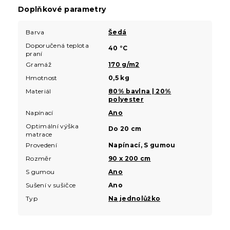
Doplňkové parametry
Barva
Šedá
Doporučená teplota
40 °C
praní
Gramáž
170 g/m2
Hmotnost
0,5 kg
Materiál
80% bavlna | 20%
polyester
Napínací
Ano
Optimální výška
Do 20 cm
matrace
Provedení
Napínací, S gumou
Rozměr
90 x 200 cm
S gumou
Ano
Sušení v sušičce
Ano
Typ
Na jednolůžko