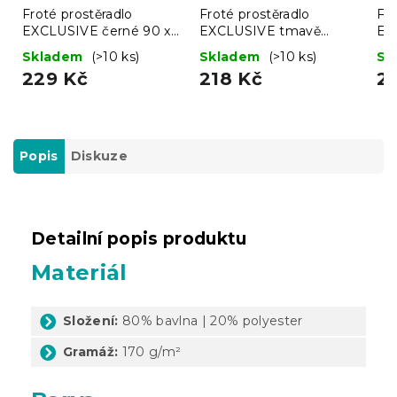
Froté prostěradlo
Froté prostěradlo
Fro
EXCLUSIVE černé 90 x
EXCLUSIVE tmavě
EX
200 cm
hnědé 90 x 200 cm
90
Skladem
(>10 ks)
Skladem
(>10 ks)
Sk
229 Kč
218 Kč
2
Popis
Diskuze
Detailní popis produktu
Materiál
Složení:
80% bavlna | 20% polyester
Gramáž:
170 g/m²