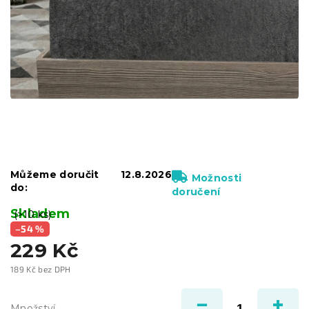
Můžeme doručit
12.8.2026
Možnosti
do:
doručení
Skladem
(>10 ks)
–54 %
229 Kč
189 Kč bez DPH
Měrná
cena:
Množství