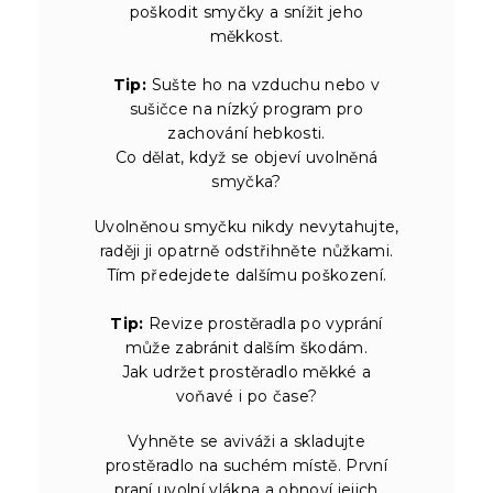
poškodit smyčky a snížit jeho
měkkost.
Tip:
Sušte ho na vzduchu nebo v
sušičce na nízký program pro
zachování hebkosti.
Co dělat, když se objeví uvolněná
smyčka?
Uvolněnou smyčku nikdy nevytahujte,
raději ji opatrně odstřihněte nůžkami.
Tím předejdete dalšímu poškození.
Tip:
Revize prostěradla po vyprání
může zabránit dalším škodám.
Jak udržet prostěradlo měkké a
voňavé i po čase?
Vyhněte se aviváži a skladujte
prostěradlo na suchém místě. První
praní uvolní vlákna a obnoví jejich