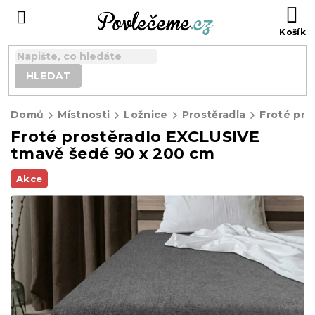
Přejít
N
na
K
obsah
HLEDAT
Domů
Místnosti
Ložnice
Prostěradla
Froté pro
Froté prostěradlo EXCLUSIVE
tmavě šedé 90 x 200 cm
Akce