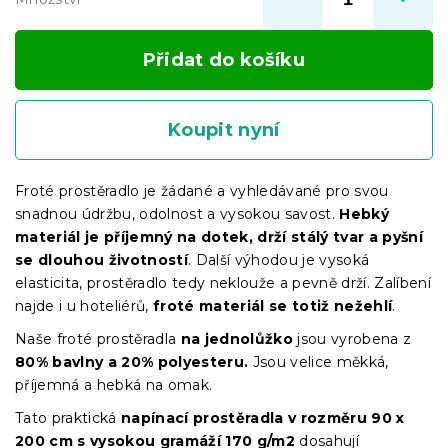
Přidat do košíku
Koupit nyní
Froté prostěradlo je žádané a vyhledávané pro svou
snadnou údržbu, odolnost a vysokou savost.
Hebký
materiál je příjemný na dotek, drží stálý tvar a pyšní
se dlouhou životností
. Další výhodou je vysoká
elasticita, prostěradlo tedy neklouže a pevně drží. Zalíbení
najde i u hoteliérů,
froté materiál se totiž nežehlí
.
Naše froté prostěradla
na jednolůžko
jsou vyrobena z
80% bavlny a 20% polyesteru.
Jsou velice měkká,
příjemná a hebká na omak.
Tato praktická
napínací prostěradla
v
rozměru 90 x
200 cm s vysokou gramáží 170 g/m2
dosahují