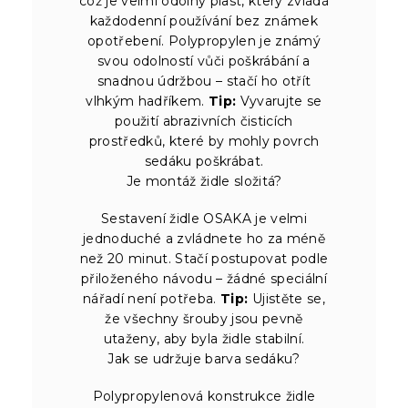
což je velmi odolný plast, který zvládá
každodenní používání bez známek
opotřebení. Polypropylen je známý
svou odolností vůči poškrábání a
snadnou údržbou – stačí ho otřít
vlhkým hadříkem.
Tip:
Vyvarujte se
použití abrazivních čisticích
prostředků, které by mohly povrch
sedáku poškrábat.
Je montáž židle složitá?
Sestavení židle OSAKA je velmi
jednoduché a zvládnete ho za méně
než 20 minut. Stačí postupovat podle
přiloženého návodu – žádné speciální
nářadí není potřeba.
Tip:
Ujistěte se,
že všechny šrouby jsou pevně
utaženy, aby byla židle stabilní.
Jak se udržuje barva sedáku?
Polypropylenová konstrukce židle