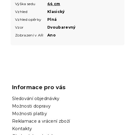
Výška sedu
44 cm
Vzhled
Klasický
Vzhled opěrky
Plná
Vzor
Dvoubarevný
Zobrazení v AR
Ano
Z
á
p
Informace pro vás
a
t
Sledování objednávky
í
Možnosti dopravy
Možnosti platby
Reklamace a vrácení zboží
Kontakty