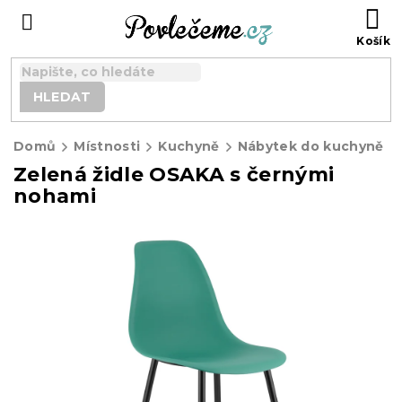
Přejít
N
na
K
obsah
HLEDAT
Domů
Místnosti
Kuchyně
Nábytek do kuchyně
Zelená židle OSAKA s černými
nohami