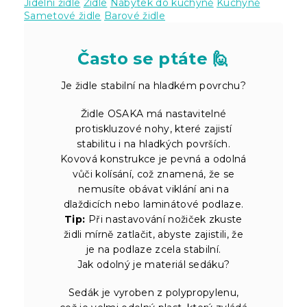
Jídelní židle
Židle
Nábytek do kuchyně
Kuchyně
Sametové židle
Barové židle
Často se ptáte 🙋
Je židle stabilní na hladkém povrchu?
Židle OSAKA má nastavitelné
protiskluzové nohy, které zajistí
stabilitu i na hladkých površích.
Kovová konstrukce je pevná a odolná
vůči kolísání, což znamená, že se
nemusíte obávat viklání ani na
dlaždicích nebo laminátové podlaze.
Tip:
Při nastavování nožiček zkuste
židli mírně zatlačit, abyste zajistili, že
je na podlaze zcela stabilní.
Jak odolný je materiál sedáku?
Sedák je vyroben z polypropylenu,