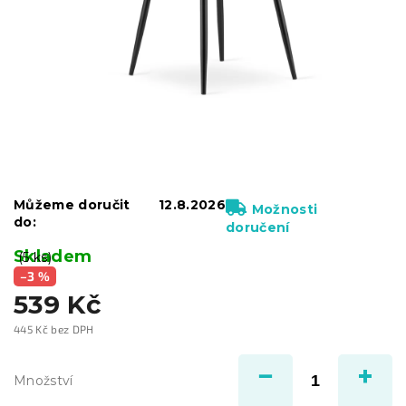
Můžeme doručit
12.8.2026
Možnosti
do:
doručení
Skladem
(5 ks)
–3 %
539 Kč
445 Kč bez DPH
Měrná
cena:
Množství