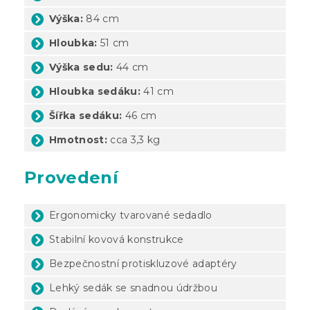
Výška:
84 cm
Hloubka:
51 cm
Výška sedu:
44 cm
Hloubka sedáku:
41 cm
Šířka sedáku:
46 cm
Hmotnost:
cca 3,3 kg
Provedení
Ergonomicky tvarované sedadlo
Stabilní kovová konstrukce
Bezpečnostní protiskluzové adaptéry
Lehký sedák se snadnou údržbou