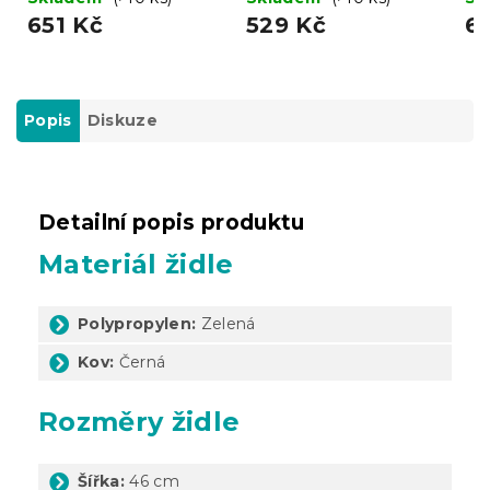
651 Kč
529 Kč
6
Popis
Diskuze
Detailní popis produktu
Materiál židle
Polypropylen:
Zelená
Kov:
Černá
Rozměry židle
Šířka:
46 cm