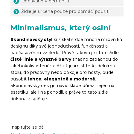
Dodáváno v demontu
Židle je určena pouze pro domácí použití
Minimalismus, který oslní
Skandinávský styl
si získal srdce mnoha milovníků
designu díky své jednoduchosti, funkčnosti a
nadčasovému vzhledu. Právě taková je i tato židle –
čisté linie a výrazné barvy
snadno zapadnou do
jakéhokoliv interiéru. Ať už ji umístíte k jídelnímu
stolu, do pracovny nebo pokoje pro hosty, bude
působit
lehce, elegantně a moderně
.
Skandinávský design navíc klade důraz nejen na
estetiku, ale i na pohodlí, a právě to tato židle
dokonale splňuje.
Inspirujte se dál