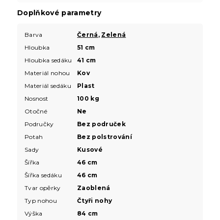
Doplňkové parametry
Barva
Černá
,
Zelená
Hloubka
51 cm
Hloubka sedáku
41 cm
Materiál nohou
Kov
Materiál sedáku
Plast
Nosnost
100 kg
Otočné
Ne
Područky
Bez područek
Potah
Bez polstrování
Sady
Kusové
Šířka
46 cm
Šířka sedáku
46 cm
Tvar opěrky
Zaoblená
Typ nohou
Čtyři nohy
Výška
84 cm