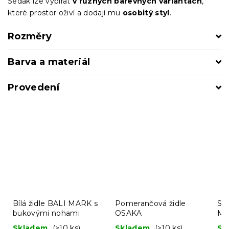
Sedák lze vybírat
v různých barevných variantách
,
které prostor oživí a dodají mu
osobitý styl
.
Rozměry
Barva a materiál
Provedení
Bílá židle BALI MARK s
Pomerančová židle
Svě
bukovými nohami
OSAKA
MA
no
Skladem
(>10 ks)
Skladem
(>10 ks)
Sk