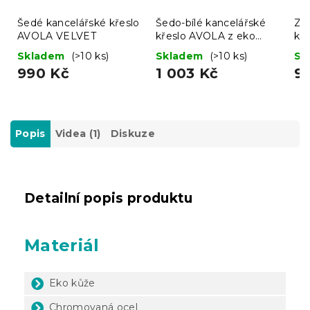
Šedé kancelářské křeslo
Šedo-bílé kancelářské
Ze
AVOLA VELVET
křeslo AVOLA z eko
kř
kůže
Skladem
(>10 ks)
Skladem
(>10 ks)
Sk
990 Kč
1 003 Kč
9
Popis
Videa (1)
Diskuze
Detailní popis produktu
Materiál
Eko kůže
Chromovaná ocel