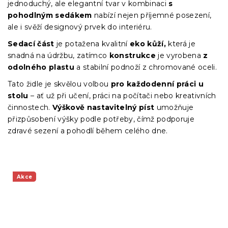
jednoduchý, ale elegantní tvar v kombinaci
s
pohodlným sedákem
nabízí nejen příjemné posezení,
ale i svěží designový prvek do interiéru.
Sedací část
je potažena kvalitní
eko kůží,
která je
snadná na údržbu, zatímco
konstrukce
je vyrobena
z
odolného plastu
a stabilní podnoží z chromované oceli.
Tato židle je skvělou volbou
pro každodenní práci u
stolu
– ať už při učení, práci na počítači nebo kreativních
činnostech.
Výškově nastavitelný píst
umožňuje
přizpůsobení výšky podle potřeby, čímž podporuje
zdravé sezení a pohodlí během celého dne.
Akce