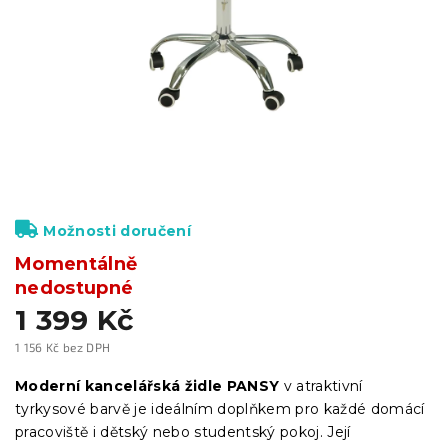
Možnosti doručení
Momentálně
nedostupné
1 399 Kč
1 156 Kč bez DPH
Měrná
cena:
Moderní kancelářská židle PANSY
v atraktivní
tyrkysové barvě je ideálním doplňkem pro každé domácí
pracoviště i dětský nebo studentský pokoj. Její