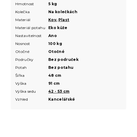
Hmotnost
5 kg
Kolečka
Na kolečkách
Materiál
Kov
,
Plast
Materiál potahu
Eko kůže
Nastavitelnost
Ano
Nosnost
100 kg
Otočné
Otočné
Područky
Bez područek
Potah
Bez potahu
Šířka
48 cm
Výška
91 cm
Výška sedu
42 - 53 cm
Vzhled
Kancelářské
Z