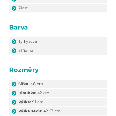
Plast
Barva
Tyrkysová
Stříbrná
Rozměry
Šířka:
48 cm
Hloubka:
42 cm
Výška:
91 cm
Výška sedu:
42-53 cm