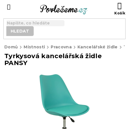
Přejít
N
na
K
obsah
HLEDAT
Domů
Místnosti
Pracovna
Kancelářské židle
Tyrkysová kancelářská židle
PANSY