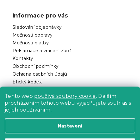
á
p
Informace pro vás
a
t
Sledování objednávky
í
Možnosti dopravy
Možnosti platby
Reklamace a vrácení zboží
Kontakty
Obchodní podmínky
Ochrana osobních údajů
Etický kodex
Pro partnery
Tento web
používá soubory cookie
. Dalším
procházením tohoto webu vyjadřujete souhlas s
jejich používáním.
Vytvořil Shoptet Premium
Nastavení
Copyright 2026
Povlečeme.cz
. Všechna práva