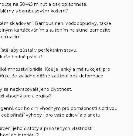
močte na 30–45 minut a pak opláchněte.
 problémy s bambusovým košem?
lhkém skladování. Bambus není vodoodpudivý, takže
idelným kartáčováním a sušením na slunci zamezíte
formacím.
tě, aby zůstal v perfektním stavu.
 koše hodně prádla?
é množství prádla. Koš je lehký a má rukojeti pro
ťuje, že zvládne běžné zatížení bez deformace.
 se nezkracovala jeho životnost.
š vhodný pro alergiky?
rgenní, což ho činí vhodným pro domácnosti s citlivou
což přináší výhody i pro vaše zdraví a planetu.
ržení jeho čistoty a přirozených vlastností.
 hodí do interiéru?