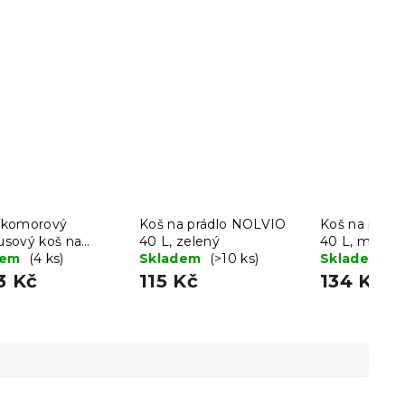
říkomorový
Koš na prádlo NOLVIO
Koš na prád
sový koš na
40 L, zelený
40 L, modro
o LECEBY
dem
(4 ks)
Skladem
(>10 ks)
Skladem
(>
3 Kč
115 Kč
134 Kč