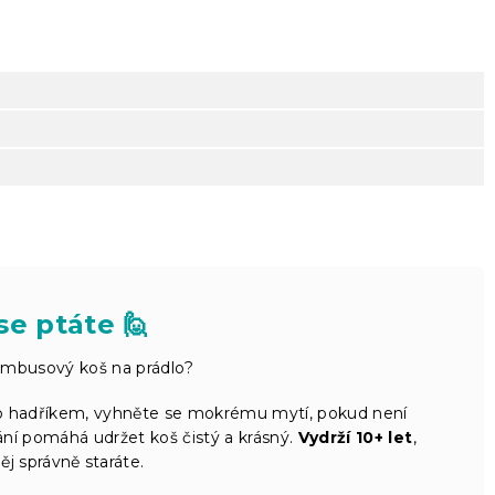
se ptáte 🙋
bambusový koš na prádlo?
 hadříkem, vyhněte se mokrému mytí, pokud není
vání pomáhá udržet koš čistý a krásný.
Vydrží 10+ let
,
ěj správně staráte.