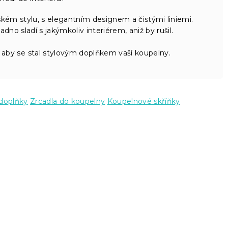
ském stylu, s elegantním designem a čistými liniemi.
dno sladí s jakýmkoliv interiérem, aniž by rušil.
 aby se stal stylovým doplňkem vaší koupelny.
doplňky
Zrcadla do koupelny
Koupelnové skříňky