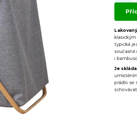
Při
Lakovaný
klasickým
typická je
současně n
i bambus
Je skláda
umístěním 
prádlo se
schovávat