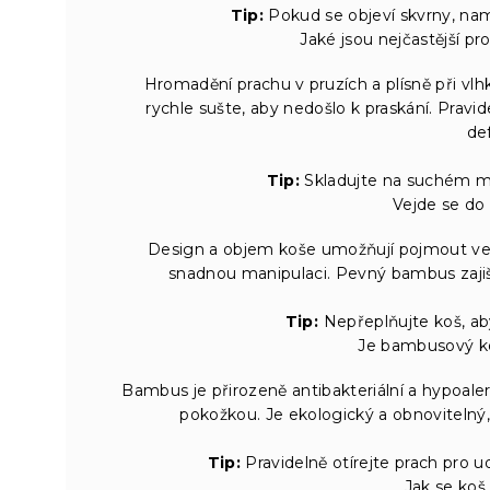
Tip:
Pokud se objeví skvrny, na
Jaké jsou nejčastější
Hromadění prachu v pruzích a plísně při v
rychle sušte, aby nedošlo k praskání. Prav
de
Tip:
Skladujte na suchém mís
Vejde se do
Design a objem koše umožňují pojmout velk
snadnou manipulaci. Pevný bambus zajiš
Tip:
Nepřeplňujte koš, aby
Je bambusový ko
Bambus je přirozeně antibakteriální a hypoale
pokožkou. Je ekologický a obnovitelný, 
Tip:
Pravidelně otírejte prach pro ud
Jak se koš