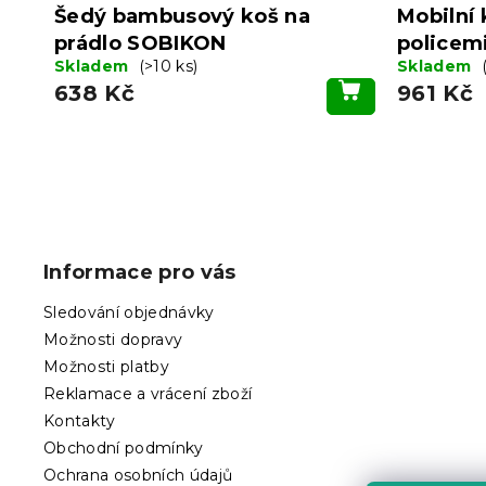
Šedý bambusový koš na
Mobilní 
prádlo SOBIKON
police
Skladem
(>10 ks)
Skladem
638 Kč
961 Kč
Z
á
p
Informace pro vás
a
t
Sledování objednávky
í
Možnosti dopravy
Možnosti platby
Reklamace a vrácení zboží
Kontakty
Obchodní podmínky
Ochrana osobních údajů