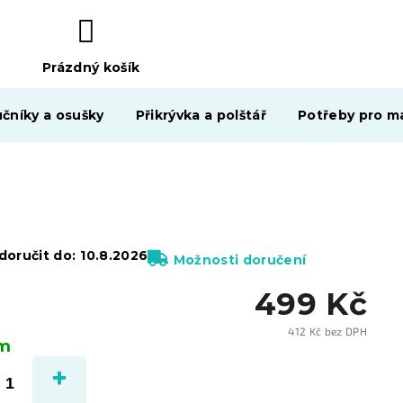
Prázdný košík
NÁKUPNÍ
KOŠÍK
čníky a osušky
Přikrývka a polštář
Potřeby pro ma
oručit do:
10.8.2026
Možnosti doručení
499 Kč
412 Kč bez DPH
em
Měrn
cena: