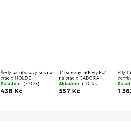
Šedý bambusový koš na
Tříbarevný látkový koš
Bílý t
prádlo HOLDE
na prádlo CADORA
bambu
Skladem
(>10 ks)
Skladem
(>10 ks)
prádl
Skla
438 Kč
557 Kč
1 36