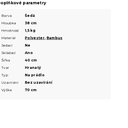
oplňkové parametry
Barva
Šedá
Hloubka
38 cm
Hmotnost
1,5 kg
Materiál
Polyester
,
Bambus
Sedací
Ne
Skládací
Ano
Šířka
40 cm
Tvar
Hranatý
Typ
Na prádlo
Uzavírání
Bez uzavírání
Výška
70 cm