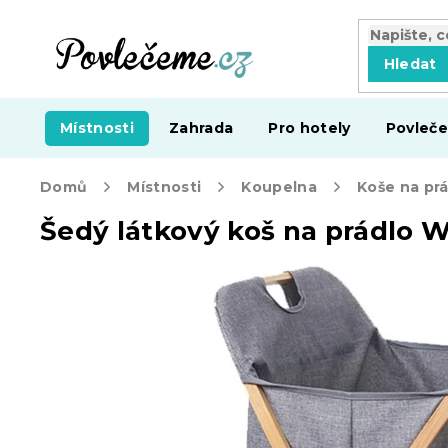
Přejít
na
obsah
Hledat
Místnosti
Zahrada
Pro hotely
Povleče
Domů
Místnosti
Koupelna
Koše na pr
Šedý látkový koš na prádlo