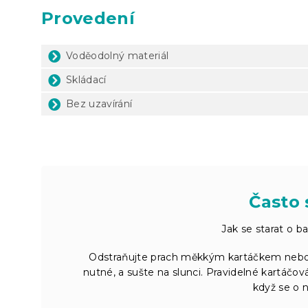
Provedení
Voděodolný materiál
Skládací
Bez uzavírání
Často 
Jak se starat o 
Odstraňujte prach měkkým kartáčkem nebo
nutné, a sušte na slunci. Pravidelné kartáčo
když se o n