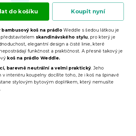
dat do košíku
Koupit nyní
 bambusový koš na prádlo
Weddle s šedou látkou je
 představitelem
skandinávského stylu
, pro který je
dnoduchost, elegantní design a čisté linie, které
epostrádají funkčnost a praktičnost. A přesně takový je
ový
koš na prádlo Weddle.
cí, barevně neutrální a velmi praktický
. Jeho
v interiéru koupelny docílíte toho, že i koš na špinavé
 stane stylovým bytovým doplňkem, který nemusíte
.