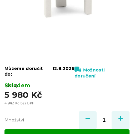
Můžeme doručit
12.8.2026
Možnosti
do:
doručení
Skladem
(2 ks)
5 980 Kč
4 942 Kč bez DPH
Měrná
cena:
Množství