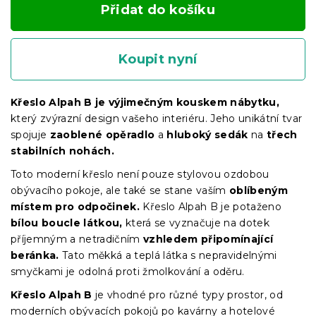
Přidat do košíku
Koupit nyní
Křeslo Alpah B je výjimečným kouskem nábytku,
který zvýrazní design vašeho interiéru. Jeho unikátní tvar
spojuje
zaoblené opěradlo
a
hluboký sedák
na
třech
stabilních nohách.
Toto moderní křeslo není pouze stylovou ozdobou
obývacího pokoje, ale také se stane vaším
oblíbeným
místem pro odpočinek.
Křeslo Alpah B je potaženo
bílou boucle látkou,
která se vyznačuje na dotek
příjemným a netradičním
vzhledem připomínající
beránka.
Tato měkká a teplá látka s nepravidelnými
smyčkami je odolná proti žmolkování a oděru.
Křeslo Alpah B
je vhodné pro různé typy prostor, od
moderních obývacích pokojů po kavárny a hotelové