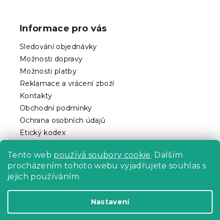
Z
á
p
Informace pro vás
a
t
Sledování objednávky
í
Možnosti dopravy
Možnosti platby
Reklamace a vrácení zboží
Kontakty
Obchodní podmínky
Ochrana osobních údajů
Etický kodex
Pro partnery
Tento web
používá soubory cookie
. Dalším
procházením tohoto webu vyjadřujete souhlas s
jejich používáním.
Vytvořil Shoptet Premium
Nastavení