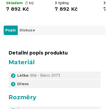
Skladem
(1 ks)
3 týdny
3 
7 892 Kč
7 892 Kč
7 
Popis
Diskuze
Detailní popis produktu
Materiál
Látka:
Bílá - Baloo 2073
Dřevo
Rozměry