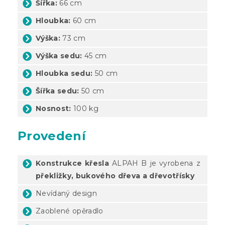
Šířka:
66 cm
Hloubka:
60 cm
Výška:
73 cm
Výška sedu:
45 cm
Hloubka sedu:
50 cm
Šířka sedu:
50 cm
Nosnost:
100 kg
Provedení
Konstrukce křesla
ALPAH B je vyrobena z
překližky, bukového dřeva a dřevotřísky
Nevídaný design
Zaoblené opěradlo