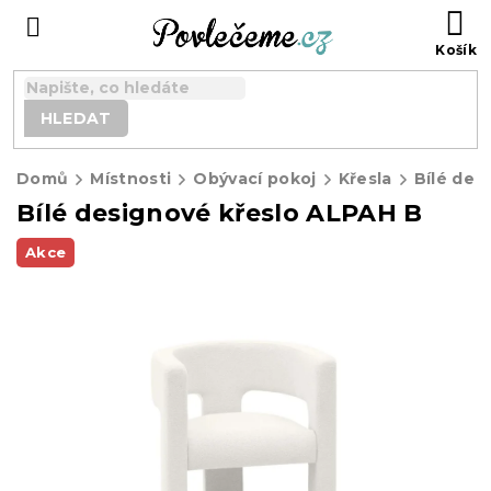
Přejít
N
na
K
obsah
HLEDAT
Domů
Místnosti
Obývací pokoj
Křesla
Bílé des
Bílé designové křeslo ALPAH B
Akce