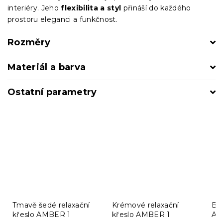
interiéry. Jeho
flexibilita a styl
přináší do každého
prostoru eleganci a funkčnost.
Rozměry
Materiál a barva
Ostatní parametry
Tmavě šedé relaxační
Krémové relaxační
Béž
křeslo AMBER 1
křeslo AMBER 1
AM