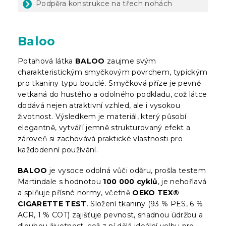
Podpěra konstrukce na třech nohách
Baloo
Potahová látka
BALOO
zaujme svým
charakteristickým smyčkovým povrchem, typickým
pro tkaniny typu bouclé. Smyčková příze je pevně
vetkaná do hustého a odolného podkladu, což látce
dodává nejen atraktivní vzhled, ale i vysokou
životnost. Výsledkem je materiál, který působí
elegantně, vytváří jemně strukturovaný efekt a
zároveň si zachovává praktické vlastnosti pro
každodenní používání.
BALOO
je vysoce odolná vůči oděru, prošla testem
Martindale s hodnotou
100 000 cyklů
, je nehořlavá
a splňuje přísné normy, včetně
OEKO TEX®
CIGARETTE TEST
. Složení tkaniny (93 % PES, 6 %
ACR, 1 % COT) zajišťuje pevnost, snadnou údržbu a
dlouhou životnost, což z ní dělá ideální volbu pro