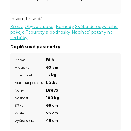
Inspirujte se dál
Křesla
Obývací pokoj
Komody
Světla do obývacího
pokoje
Taburety a podnožky
Napínací potahy na
sedačky
Doplňkové parametry
Barva
Bílá
Hloubka
60 cm
Hmotnost
13 kg
Materiál potahu
Látka
Nohy
Dřevo
Nosnost
100 kg
Šířka
66 cm
Výška
73 cm
Výška sedu
45 cm