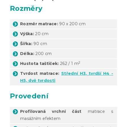
Rozměry
Rozměr matrace:
90 x 200 cm
Výška:
20 cm
Šířka:
90 cm
Délka:
200 cm
2
Hustota taštiček:
262 / 1 m
Tvrdost matrace:
Střední H3, tvrdší H4 -
H5, dvě tvrdosti
Provedení
Profilovaná vrchní část
matrace s
masážním efektem