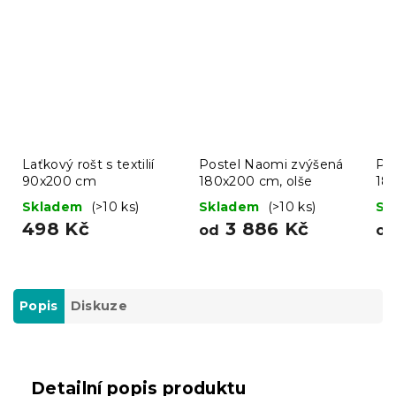
Laťkový rošt s textilií
Postel Naomi zvýšená
Po
90x200 cm
180x200 cm, olše
18
Skladem
(>10 ks)
Skladem
(>10 ks)
Sk
498 Kč
3 886 Kč
od
o
Popis
Diskuze
Detailní popis produktu