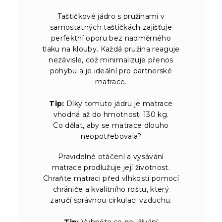
Taštičkové jádro s pružinami v
samostatných taštičkách zajišťuje
perfektní oporu bez nadměrného
tlaku na klouby. Každá pružina reaguje
nezávisle, což minimalizuje přenos
pohybu a je ideální pro partnerské
matrace.
Tip:
Díky tomuto jádru je matrace
vhodná až do hmotnosti 130 kg.
Co dělat, aby se matrace dlouho
neopotřebovala?
Pravidelné otáčení a vysávání
matrace prodlužuje její životnost.
Chraňte matraci před vlhkostí pomocí
chrániče a kvalitního roštu, který
zaručí správnou cirkulaci vzduchu.
Tip:
Vyhněte se používání