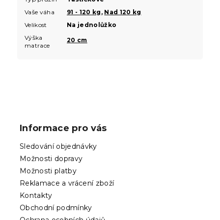
Vaše váha
91 - 120 kg
,
Nad 120 kg
Velikost
Na jednolůžko
Výška
20 cm
matrace
Z
á
p
Informace pro vás
a
t
Sledování objednávky
í
Možnosti dopravy
Možnosti platby
Reklamace a vrácení zboží
Kontakty
Obchodní podmínky
Ochrana osobních údajů