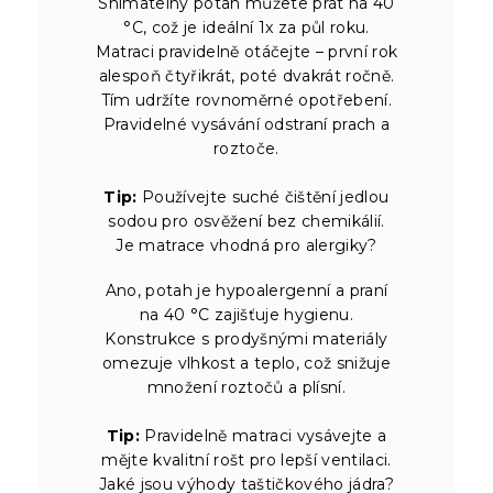
Snímatelný potah můžete prát na 40
°C, což je ideální 1x za půl roku.
Matraci pravidelně otáčejte – první rok
alespoň čtyřikrát, poté dvakrát ročně.
Tím udržíte rovnoměrné opotřebení.
Pravidelné vysávání odstraní prach a
roztoče.
Tip:
Používejte suché čištění jedlou
sodou pro osvěžení bez chemikálií.
Je matrace vhodná pro alergiky?
Ano, potah je hypoalergenní a praní
na 40 °C zajišťuje hygienu.
Konstrukce s prodyšnými materiály
omezuje vlhkost a teplo, což snižuje
množení roztočů a plísní.
Tip:
Pravidelně matraci vysávejte a
mějte kvalitní rošt pro lepší ventilaci.
Jaké jsou výhody taštičkového jádra?