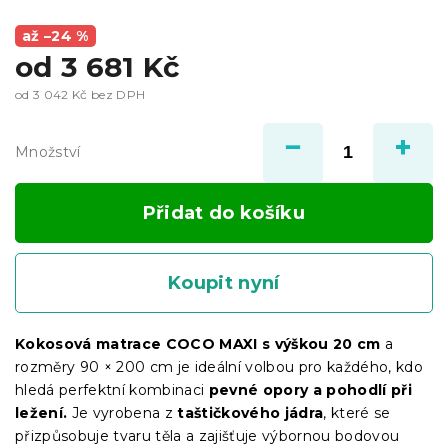
až –24 %
od
3 681 Kč
od
3 042 Kč
bez DPH
Měrná
cena:
Množství
Přidat do košíku
Koupit nyní
Kokosová matrace COCO MAXI s výškou 20 cm
a
rozměry 90 × 200 cm je ideální volbou pro každého, kdo
hledá perfektní kombinaci
pevné opory a pohodlí při
ležení.
Je vyrobena z
taštičkového jádra
, které se
přizpůsobuje tvaru těla a zajišťuje výbornou bodovou