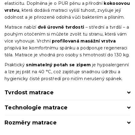
elasticitu. Doplněna je o PUR pěnu a přírodní
kokosovou
vrstvu
, která dodává matraci vyšší tuhost, zvyšuje její
odolnost a je přirozeně odolná vůči bakteriím a plísním.
Matrace nabízí
dvě úrovně tvrdosti
– střední a tvrdší – a
pouhým otočením si můžete zvolit tu stranu, která vám
více vyhovuje. Vrchní
profilovaná masážní vrstva
přispívá ke komfortnímu spánku a podporuje regeneraci
těla. Matrace je vhodná pro osoby s hmotností do 130 kg.
Praktický
snímatelný potah se zipem
je hypoalergenní
a lze jej prát na 40 °C, což zajišťuje snadnou údržbu a
hygienicky čisté prostředí pro ničím nerušený spánek.
Tvrdost matrace
Technologie matrace
Rozměry matrace