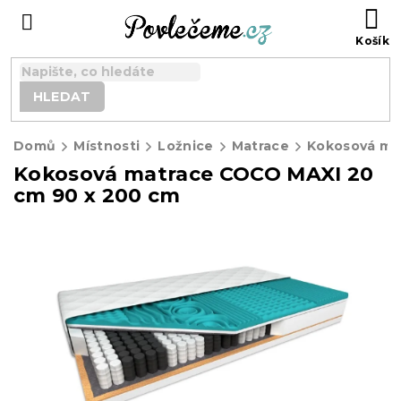
Přejít
N
na
K
obsah
HLEDAT
Domů
Místnosti
Ložnice
Matrace
Kokosová matrace COCO MAXI 20
cm 90 x 200 cm