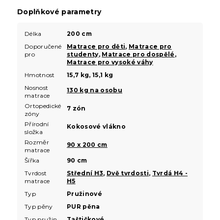
Doplňkové parametry
Délka
200 cm
Doporučené
Matrace pro děti
,
Matrace pro
pro
studenty
,
Matrace pro dospělé
,
Matrace pro vysoké váhy
Hmotnost
15,7 kg, 15,1 kg
Nosnost
130 kg na osobu
matrace
Ortopedické
7 zón
zóny
Přírodní
Kokosové vlákno
složka
Rozměr
90 x 200 cm
matrace
Šířka
90 cm
Tvrdost
Střední H3
,
Dvě tvrdosti
,
Tvrdá H4 -
matrace
H5
Typ
Pružinové
Typ pěny
PUR pěna
Typ pružin
Taštičkové