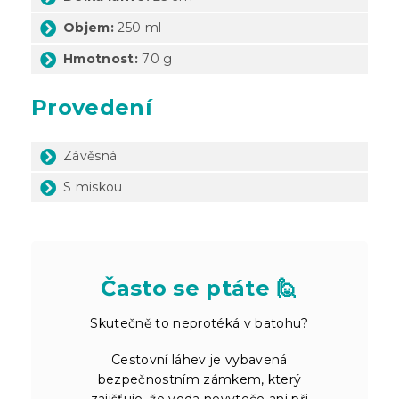
Objem:
250 ml
Hmotnost:
70 g
Provedení
Závěsná
S miskou
Často se ptáte 🙋
Skutečně to neprotéká v batohu?
Cestovní láhev je vybavená
bezpečnostním zámkem, který
zajišťuje, že voda nevyteče ani při