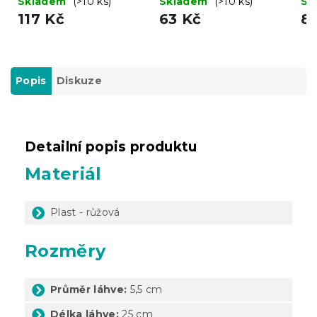
Skladem
(>10 ks)
Skladem
(>10 ks)
Sk
117 Kč
63 Kč
8
Popis
Diskuze
Detailní popis produktu
Materiál
Plast - růžová
Rozměry
Průměr láhve:
5,5 cm
Délka láhve:
25 cm