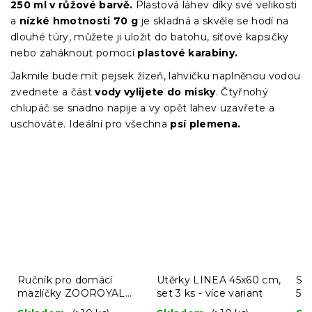
250 ml v růžové barvě.
Plastová láhev díky své velikosti
a
nízké hmotnosti 70 g
je skladná a skvěle se hodí na
dlouhé túry, můžete ji uložit do batohu, síťové kapsičky
nebo zaháknout pomocí
plastové karabiny.
Jakmile bude mít pejsek žízeň, lahvičku naplněnou vodou
zvednete a část
vody vylijete do misky
. Čtyřnohý
chlupáč se snadno napije a vy opět lahev uzavřete a
uschováte. Ideální pro všechna
psí plemena.
Ručník pro domácí
Utěrky LINEA 45x60 cm,
Sk
mazlíčky ZOOROYAL
set 3 ks - více variant
500
80x35 cm šedomodrý