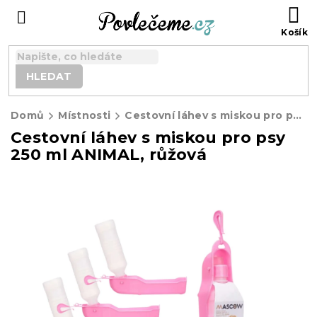
Přejít
N
na
K
obsah
HLEDAT
Domů
Místnosti
Cestovní láhev s miskou pro psy 250 ml ANIMAL, růžová
Cestovní láhev s miskou pro psy
250 ml ANIMAL, růžová