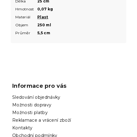
Délka
25 cm
Hmotnost
0,07 kg
Materiál
Plast
Objem
250 ml
Průměr
5,5 cm
Z
á
p
Informace pro vás
a
t
Sledování objednávky
í
Možnosti dopravy
Možnosti platby
Reklamace a vrácení zboží
Kontakty
Obchodní podmínky