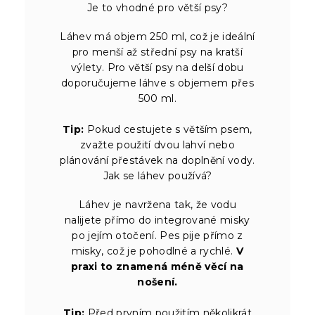
Je to vhodné pro větší psy?
Láhev má objem 250 ml, což je ideální
pro menší až střední psy na kratší
výlety. Pro větší psy na delší dobu
doporučujeme láhve s objemem přes
500 ml.
Tip:
Pokud cestujete s větším psem,
zvažte použití dvou lahví nebo
plánování přestávek na doplnění vody.
Jak se láhev používá?
Láhev je navržena tak, že vodu
nalijete přímo do integrované misky
po jejím otočení. Pes pije přímo z
misky, což je pohodlné a rychlé.
V
praxi to znamená méně věcí na
nošení.
Tip:
Před prvním použitím několikrát