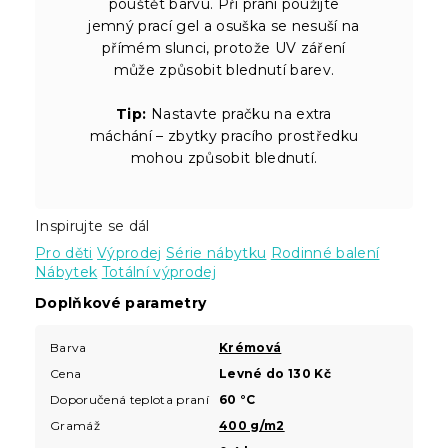
pouštět barvu. Při praní použijte
jemný prací gel a osuška se nesuší na
přímém slunci, protože UV záření
může způsobit blednutí barev.
Tip:
Nastavte pračku na extra
máchání – zbytky pracího prostředku
mohou způsobit blednutí.
Inspirujte se dál
Pro děti
Výprodej
Série nábytku
Rodinné balení
Nábytek
Totální výprodej
Doplňkové parametry
Barva
Krémová
Cena
Levné do 130 Kč
Doporučená teplota praní
60 °C
Gramáž
400 g/m2