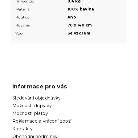
Hmotnost
0,4 kg
Materiál
100% bavlna
Poutko
Ano
Rozměr
70 x 140 cm
Vzor
Se vzorem
Z
á
p
Informace pro vás
a
t
Sledování objednávky
í
Možnosti dopravy
Možnosti platby
Reklamace a vrácení zboží
Kontakty
Obchodní podmínky