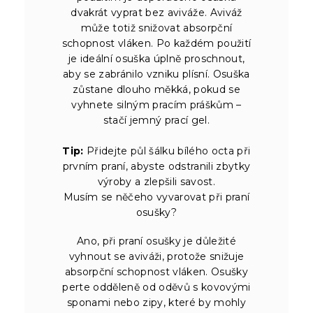
dvakrát vyprat bez aviváže. Aviváž
může totiž snižovat absorpční
schopnost vláken. Po každém použití
je ideální osuška úplně proschnout,
aby se zabránilo vzniku plísní. Osuška
zůstane dlouho měkká, pokud se
vyhnete silným pracím práškům –
stačí jemný prací gel.
Tip:
Přidejte půl šálku bílého octa při
prvním praní, abyste odstranili zbytky
výroby a zlepšili savost.
Musím se něčeho vyvarovat při praní
osušky?
Ano, při praní osušky je důležité
vyhnout se aviváži, protože snižuje
absorpční schopnost vláken. Osušky
perte odděleně od oděvů s kovovými
sponami nebo zipy, které by mohly