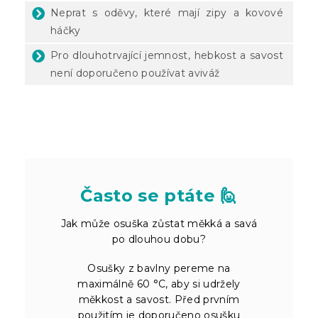
Neprat s oděvy, které mají zipy a kovové
háčky
Pro dlouhotrvající jemnost, hebkost a savost
není doporučeno používat aviváž
Často se ptáte 🙋
Jak může osuška zůstat měkká a savá
po dlouhou dobu?
Osušky z bavlny pereme na
maximálně 60 °C, aby si udržely
měkkost a savost. Před prvním
použitím je doporučeno osušku