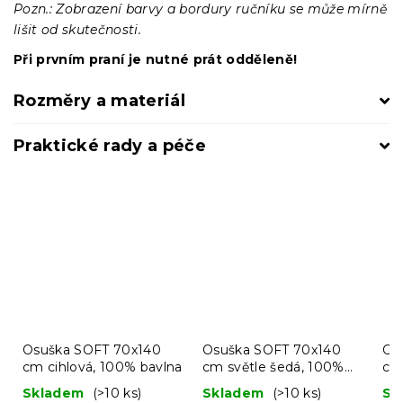
Pozn.: Zobrazení barvy a bordury ručníku se může mírně
lišit od skutečnosti.
Při prvním praní je nutné prát odděleně!
Rozměry a materiál
Praktické rady a péče
Osuška SOFT 70x140
Osuška SOFT 70x140
Os
cm cihlová, 100% bavlna
cm světle šedá, 100%
cm
bavlna
10
Skladem
(>10 ks)
Skladem
(>10 ks)
Sk