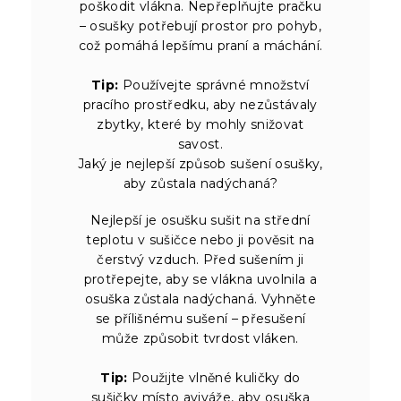
poškodit vlákna. Nepřeplňujte pračku
– osušky potřebují prostor pro pohyb,
což pomáhá lepšímu praní a máchání.
Tip:
Používejte správné množství
pracího prostředku, aby nezůstávaly
zbytky, které by mohly snižovat
savost.
Jaký je nejlepší způsob sušení osušky,
aby zůstala nadýchaná?
Nejlepší je osušku sušit na střední
teplotu v sušičce nebo ji pověsit na
čerstvý vzduch. Před sušením ji
protřepejte, aby se vlákna uvolnila a
osuška zůstala nadýchaná. Vyhněte
se přílišnému sušení – přesušení
může způsobit tvrdost vláken.
Tip:
Použijte vlněné kuličky do
sušičky místo aviváže, aby osuška