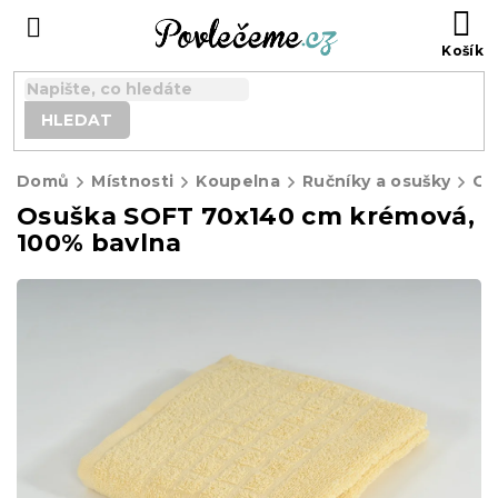
Přejít
N
na
K
obsah
HLEDAT
Domů
Místnosti
Koupelna
Ručníky a osušky
Os
Osuška SOFT 70x140 cm krémová,
100% bavlna