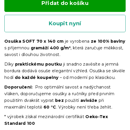
Přidat do košíku
Koupit nyní
Osuška SOFT 70 x 140 cm
je vyrobena
ze 100% bavlny
s příjemnou
gramáží 400 g/m²
, která zaručuje měkkost,
savost i dlouhou životnost.
Díky
praktickému poutku
ji snadno zavěsíte a jemná
bordura dodává osuše elegantní vzhled. Osuška se skvěle
hodí
do každé koupelny
– od moderní po klasickou.
Doporučení:
Pro optimální savost a nadýchanost
vláken, doporučujeme osušky a ručníky před prvním
použitím dvakrát vyprat
bez
použití
aviváže
při
maximální teplotě
60 °C
. Výrobky není třeba žehlit.
* výrobek získal mezinárodní certifikát
Oeko-Tex
Standard 100