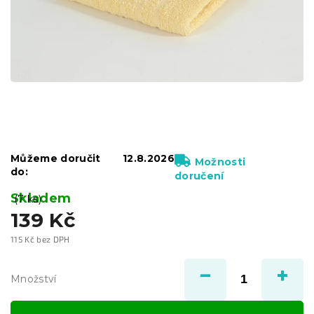
Můžeme doručit
12.8.2026
Možnosti
do:
doručení
Skladem
(7 ks)
139 Kč
115 Kč bez DPH
Měrná
cena:
Množství