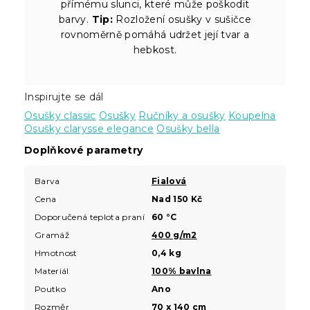
přímému slunci, které může poškodit
barvy.
Tip:
Rozložení osušky v sušičce
rovnoměrně pomáhá udržet její tvar a
hebkost.
Inspirujte se dál
Osušky classic
Osušky
Ručníky a osušky
Koupelna
Osušky clarysse elegance
Osušky bella
Doplňkové parametry
Barva
Fialová
Cena
Nad 150 Kč
Doporučená teplota praní
60 °C
Gramáž
400 g/m2
Hmotnost
0,4 kg
Materiál
100% bavlna
Poutko
Ano
Rozměr
70 x 140 cm