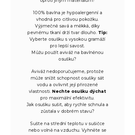
oproti jiným materiálům?
100% bavlna je hypoalergenní a
vhodná pro citlivou pokožku.
Výjimečně savá a měkká, díky
pevnému tkaní drží tvar dlouho.
Tip:
Vyberte osušku s vysokou gramáží
pro lepší savost.
Můžu použít aviváž na bavlněnou
osušku?
Aviváž nedoporučujeme, protože
může snížit schopnost osušky sát
vodu a ovlivnit její přirozené
vlastnosti.
Nechte osušku dýchat
pro maximální efektivitu.
Jak osušku sušit, aby rychle schnula a
zůstala v dobrém stavu?
Sušte na střední teplotu v sušičce
nebo volně na vzduchu. Vyhněte se