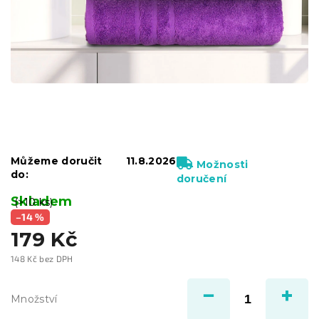
Můžeme doručit
11.8.2026
Možnosti
do:
doručení
Skladem
(>10 ks)
–14 %
179 Kč
148 Kč bez DPH
Měrná
cena:
Množství