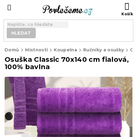
Přejít
N
na
K
obsah
HLEDAT
Domů
Místnosti
Koupelna
Ručníky a osušky
Os
Osuška Classic 70x140 cm fialová,
100% bavlna