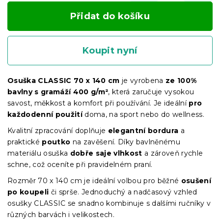
Přidat do košíku
Koupit nyní
Osuška CLASSIC 70 x 140 cm
je vyrobena
ze 100%
bavlny s gramáží 400 g/m²
, která zaručuje vysokou
savost, měkkost a komfort při používání. Je ideální
pro
každodenní použití
doma, na sport nebo do wellness.
Kvalitní zpracování doplňuje
elegantní bordura
a
praktické
poutko
na zavěšení. Díky bavlněnému
materiálu osuška
dobře saje vlhkost
a zároveň rychle
schne, což oceníte při pravidelném praní.
Rozměr 70 x 140 cm je ideální volbou pro běžné
osušení
po koupeli
či sprše. Jednoduchý a nadčasový vzhled
osušky CLASSIC se snadno kombinuje s dalšími ručníky v
různých barvách i velikostech.