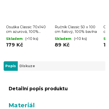
Osuška Classic 70x140
Ručník Classic 50 x 100
Os
cm azurová, 100%
cm fialový, 100% bavlna
cm
bavlna
ba
Skladem
(>10 ks)
Skladem
(>10 ks)
Sk
179 Kč
89 Kč
1
Popis
Diskuze
Detailní popis produktu
Materiál