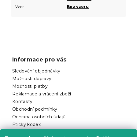
Vzor
Bez vzoru
Z
á
p
Informace pro vás
a
t
Sledování objednávky
í
Možnosti dopravy
Možnosti platby
Reklamace a vrácení zboží
Kontakty
Obchodní podmínky
Ochrana osobních údajů
Etický kodex
Pro partnery