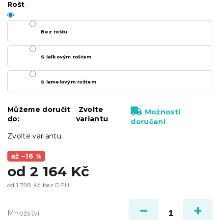
Rošt
Bez roštu
S laťkovým roštem
S lamelovým roštem
Můžeme doručit
Zvolte
Možnosti
do:
variantu
doručení
Zvolte variantu
až –16 %
od
2 164 Kč
od
1 788 Kč
bez DPH
Měrná
cena:
Množství