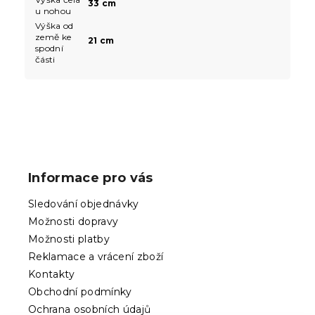
33 cm
u nohou
Výška od
země ke
21 cm
spodní
části
Z
á
p
Informace pro vás
a
t
Sledování objednávky
í
Možnosti dopravy
Možnosti platby
Reklamace a vrácení zboží
Kontakty
Obchodní podmínky
Ochrana osobních údajů