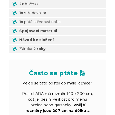
2x
bočnice
1x
středová lať
1x
pátá středová noha
Spojovací materiál
Návod ke složení
Záruka
2 roky
Často se ptáte 🙋
Vejde se tato postel do malé ložnice?
Postel ADA má rozměr 140 x 200 cm,
což je ideální velikost pro menší
ložnice nebo garsonky.
Vnější
rozměry jsou 207 cm na délku a