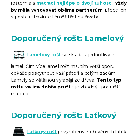
roštem a s
matrací nejlépe o dvojí tuhosti
.
Vždy
by měla vyhovovat oběma partnerům
, přece jen
v posteli strávíme téměř třetinu života.
Doporučený rošt: Lamelový
Lamelový rošt
se skládá z jednotlivých
lamel. Čím více lamel rošt má, tím větší oporu
dokáže poskytnout vaší páteři a celým zádům.
Lamely se většinou vyrábějí ze dřeva.
Tento typ
roštu velice dobře pruží
a je vhodný i pro nižší
matrace.
Doporučený rošt: Laťkový
Laťkový rošt
je vyrobený z dřevěných latěk