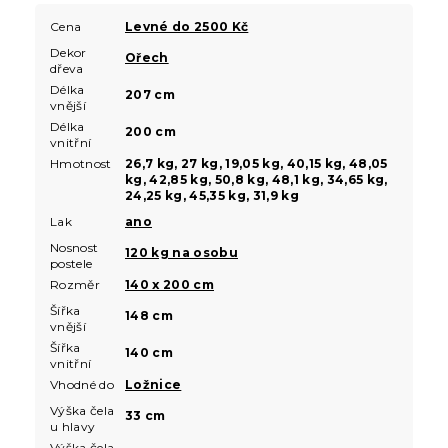
Cena
Levné do 2500 Kč
Dekor
Ořech
dřeva
Délka
207 cm
vnější
Délka
200 cm
vnitřní
Hmotnost
26,7 kg, 27 kg, 19,05 kg, 40,15 kg, 48,05
kg, 42,85 kg, 50,8 kg, 48,1 kg, 34,65 kg,
24,25 kg, 45,35 kg, 31,9 kg
Lak
ano
Nosnost
120 kg na osobu
postele
Rozměr
140 x 200 cm
Šířka
148 cm
vnější
Šířka
140 cm
vnitřní
Vhodné do
Ložnice
Výška čela
33 cm
u hlavy
Výška čela