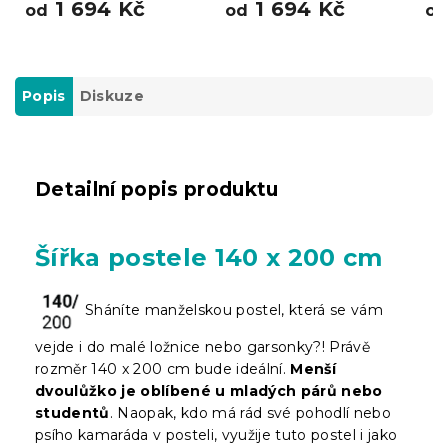
1 694 Kč
1 694 Kč
od
od
o
Popis
Diskuze
Detailní popis produktu
Šířka postele 140 x 200 cm
Sháníte manželskou postel, která se vám
vejde i do malé ložnice nebo garsonky?! Právě
rozměr 140 x 200 cm bude ideální.
Menší
dvoulůžko je oblíbené u mladých párů nebo
studentů
. Naopak, kdo má rád své pohodlí nebo
psího kamaráda v posteli, využije tuto postel i jako