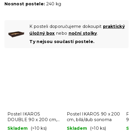
Nosnost postele:
240 kg
K posteli doporučujeme dokoupit
praktický
úložný box
nebo
noční stolky
.
Ty nejsou součastí postele.
Postel IKAROS
Postel IKAROS 90 x 200
Po
DOUBLE 90 x 200 cm,
cm, bílá/dub sonoma
90
bílá/dub sonoma
Skladem
(>10 ks)
Skladem
(>10 ks)
Sk