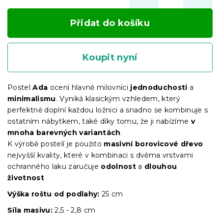
Přidat do košíku
Koupit nyní
Postel
Ada
ocení hlavně milovníci
jednoduchosti
a
minimalismu
. Vyniká klasickým vzhledem, který
perfektně doplní každou ložnici a snadno se kombinuje s
ostatním nábytkem, také díky tomu, že ji nabízíme
v
mnoha barevných variantách
.
K výrobě postelí je použito
masivní borovicové dřevo
nejvyšší kvality, které v kombinaci s dvěma vrstvami
ochranného laku zaručuje
odolnost
a
dlouhou
životnost
Výška roštu
od podlahy:
25 cm
Síla masivu:
2,5 - 2,8 cm