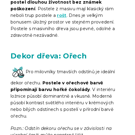
postel dlouhou životnost bez známek
poškození
. Postele z masivu mají klasický rám
neboli trup postele a
rošt
. Dnes je velkým
bonusem úložný prostor ve stejném provedení.
Postele s masivního dřeva jsou pevné, odolné a
zdravotně nezávadné.
Dekor dřeva: Ořech
Pro milovníky tmavších odstínů je ideální
dekor ořechu.
Postele v ořechové barvě
připomínají barvu hořké čokolády
. V interiéru
ložnice působí dominantně a vkusně. Moderně
působí kontrast světlého interiéru v krémových
nebo bílých odstínech s postelí v přírodní barvě
ořechu.
Pozn.: Odstín dekoru ořechu se v závislosti na
výrobní šarži může nepatrně lišit.