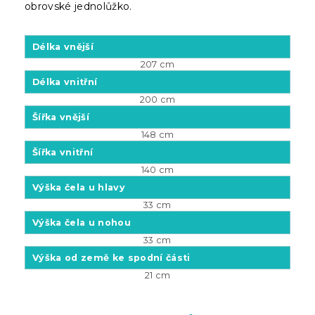
obrovské jednolůžko.
Délka vnější
207 cm
Délka vnitřní
200 cm
Šířka vnější
148 cm
Šířka vnitřní
140 cm
Výška čela u hlavy
33 cm
Výška čela u nohou
33 cm
Výška od země ke spodní části
21 cm