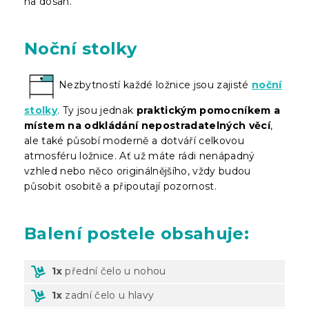
na dosah.
Noční stolky
Nezbytností každé ložnice jsou zajisté
noční
stolky
. Ty jsou jednak
praktickým pomocníkem a
místem na odkládání nepostradatelných věcí
,
ale také působí moderně a dotváří celkovou
atmosféru ložnice. Ať už máte rádi nenápadný
vzhled nebo něco originálnějšího, vždy budou
působit osobitě a připoutají pozornost.
Balení
postele obsahuje:
1x
přední čelo u nohou
1x
zadní čelo u hlavy