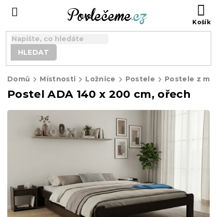
Přejít
N
na
K
obsah
HLEDAT
Domů
Místnosti
Ložnice
Postele
Postele z ma
Postel ADA 140 x 200 cm, ořech