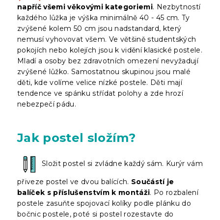
napříč všemi věkovými kategoriemi
. Nezbytností
každého lůžka je výška minimálně 40 - 45 cm. Ty
zvýšené kolem 50 cm jsou nadstandard, který
nemusí vyhovovat všem. Ve většině studentských
pokojích nebo kolejích jsou k vidění klasické postele.
Mladí a osoby bez zdravotních omezení nevyžadují
zvýšené lůžko. Samostatnou skupinou jsou malé
děti, kde volíme velice nízké postele. Děti mají
tendence ve spánku střídat polohy a zde hrozí
nebezpečí pádu.
Jak postel složím?
Složit postel si zvládne každý sám. Kurýr vám
přiveze postel ve dvou balících.
Součástí je
balíček s příslušenstvím k montáži
. Po rozbalení
postele zasuňte spojovací kolíky podle plánku do
bočnic postele, poté si postel rozestavte do