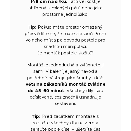
148 cm na šířku.
Tato velikost je
oblíbená u mladých párů nebo jako
prostorné jednolůžko.
Tip:
Pokud máte prostor omezený,
přesvědčte se, že máte alespoň 15 cm
volného místa po obvodu postele pro
snadnou manipulaci.
Je montáž postele složitá?
Montáž je jednoduchá a zvládnete ji
sami. V balení je jasný návod a
potřebné nástroje jako šrouby a klíč.
Většina zákazníků montáž zvládne
do 45–60 minut.
Všechny díly jsou
očíslované, což značně usnadňuje
sestavení.
Tip:
Před začátkem montáže si
rozložte všechny díly na zem a
seřaďte podle čísel – ušetříte čas