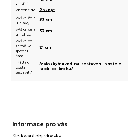
vnitřní
Vhodné do
Pokoje
Výška čela
33 cm
u hlavy
Výška čela
33 cm
u nohou
Výška od
země ke
21 cm
spodní
části
(P) Jak
/zalozky/navod-na-sestaveni-postele-
postel
krok-po-kroku/
sestavit?
Z
á
p
Informace pro vás
a
t
Sledování objednávky