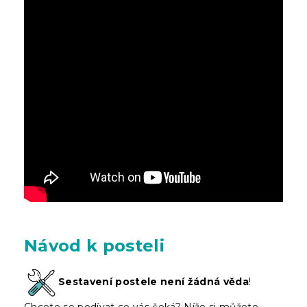
Návod k posteli
Sestavení postele není žádná věda
!
Chcete se podívat co vás čeká? Níže si můžete