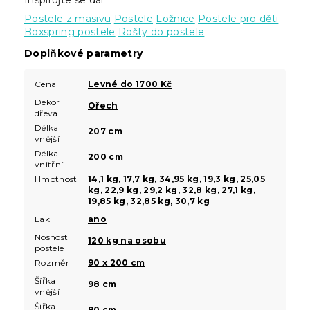
Postele z masivu
Postele
Ložnice
Postele pro děti
Boxspring postele
Rošty do postele
Doplňkové parametry
Cena
Levné do 1700 Kč
Dekor
Ořech
dřeva
Délka
207 cm
vnější
Délka
200 cm
vnitřní
Hmotnost
14,1 kg, 17,7 kg, 34,95 kg, 19,3 kg, 25,05
kg, 22,9 kg, 29,2 kg, 32,8 kg, 27,1 kg,
19,85 kg, 32,85 kg, 30,7 kg
Lak
ano
Nosnost
120 kg na osobu
postele
Rozměr
90 x 200 cm
Šířka
98 cm
vnější
Šířka
90 cm