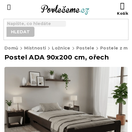
Přejít
N
na
K
obsah
HLEDAT
Domů
Místnosti
Ložnice
Postele
Postele z ma
Postel ADA 90x200 cm, ořech