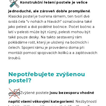
Konstrukční řešení postele je velice
jednoduché, ale zároveň dobře promyšlené
.
Klasická postel je tvořena rámem, ten tvoří dvě
svislá čela "v nohách a hlavách" označována také
jako pelest a dvě podélné bočnice. Počet bočnic a
latí v pelesti může být různý, pelesti mohou být
také pouze desky. Na takto sestavený rám
pokládáme rošt, který je uložený na bočnicích i
čelech. Spojení rámu je provedeno doma při
montáži pomocí spojovacích kolíků a a zajišťovacích
šroubů.
Nepotřebujete zvýšenou
postel?
Zvýšené postele
jsou bezesporu vhodné
napříč všemi věkovými kategoriemi
. Nezbytností