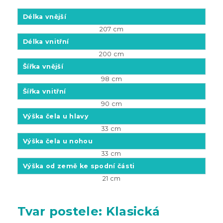
Délka vnější
207 cm
Délka vnitřní
200 cm
Šířka vnější
98 cm
Šířka vnitřní
90 cm
Výška čela u hlavy
33 cm
Výška čela u nohou
33 cm
Výška od země ke spodní části
21 cm
Tvar postele: Klasická