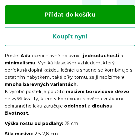
Přidat do košíku
Koupit nyní
Postel
Ada
ocení hlavně milovníci
jednoduchosti
a
minimalismu
. Vyniká klasickým vzhledem, který
perfektně doplní každou ložnici a snadno se kombinuje s
ostatním nábytkem, také díky tomu, že ji nabízíme
v
mnoha barevných variantách
.
K výrobě postelí je použito
masivní borovicové dřevo
nejvyšší kvality, které v kombinaci s dvěma vrstvami
ochranného laku zaručuje
odolnost
a
dlouhou
životnost
.
Výška roštu
od podlahy:
25 cm
Síla masivu:
2,5-2,8 cm