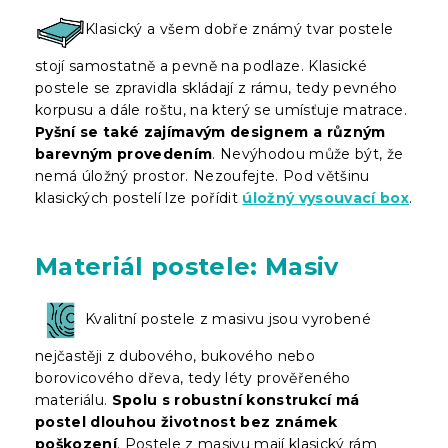
Klasický a všem dobře známý tvar postele
stojí samostatně a pevně na podlaze. Klasické
postele se zpravidla skládají z rámu, tedy pevného
korpusu a dále roštu, na který se umísťuje matrace.
Pyšní se také zajímavým designem a různým
barevným provedením
. Nevýhodou může být, že
nemá úložný prostor. Nezoufejte. Pod většinu
klasických postelí lze pořídit
úložný vysouvací box
.
Materiál postele: Masiv
Kvalitní postele z masivu jsou vyrobené
nejčastěji z dubového, bukového nebo
borovicového dřeva, tedy léty prověřeného
materiálu.
Spolu s robustní konstrukcí má
postel dlouhou životnost bez známek
poškození
. Postele z masivu mají klasický rám