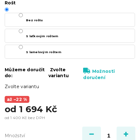
Rošt
Bez roštu
S laťkovým roštem
S lamelovým roštem
Můžeme doručit
Zvolte
Možnosti
do:
variantu
doručení
Zvolte variantu
až –22 %
od
1 694 Kč
od
1 400 Kč
bez DPH
Měrná
cena:
Množství