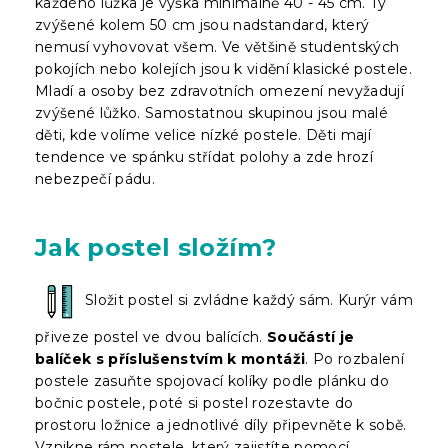
každého lůžka je výška minimálně 40 - 45 cm. Ty
zvýšené kolem 50 cm jsou nadstandard, který
nemusí vyhovovat všem. Ve většině studentských
pokojích nebo kolejích jsou k vidění klasické postele.
Mladí a osoby bez zdravotních omezení nevyžadují
zvýšené lůžko. Samostatnou skupinou jsou malé
děti, kde volíme velice nízké postele. Děti mají
tendence ve spánku střídat polohy a zde hrozí
nebezpečí pádu.
Jak postel složím?
Složit postel si zvládne každý sám. Kurýr vám
přiveze postel ve dvou balících.
Součástí je
balíček s příslušenstvím k montáži
. Po rozbalení
postele zasuňte spojovací kolíky podle plánku do
bočnic postele, poté si postel rozestavte do
prostoru ložnice a jednotlivé díly připevněte k sobě.
Vznikne rám postele, který zajistíte pomocí