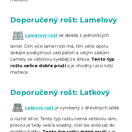
Doporučený rošt: Lamelový
Lamelový rošt
se skládá z jednotlivých
lamel. Čím více lamel rošt má, tím větší oporu
dokáže poskytnout vaší páteři a celým zádům.
Lamely se většinou vyrábějí ze dřeva.
Tento typ
roštu velice dobře pruží
a je vhodný i pro nižší
matrace.
Doporučený rošt: Laťkový
Laťkový rošt
je vyrobený z dřevěných latěk
o různé šířce. Tento typ roštu nemá většinou rám,
převoz je tedy velice snadný, rošt lze srolovat do
malého balíku.
Tento typ roštu méně pruží
a je