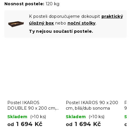
Nosnost postele:
120 kg
K posteli doporučujeme dokoupit
praktický
úložný box
nebo
noční stolky
.
Ty nejsou součastí postele.
Postel IKAROS
Postel IKAROS 90 x 200
Po
DOUBLE 90 x 200 cm,
cm, bílá/dub sonoma
90
bílá/dub sonoma
Skladem
(>10 ks)
Skladem
(>10 ks)
Sk
1 694 Kč
1 694 Kč
od
od
o