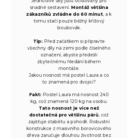
Jednotlivé díly jsou očíslovány pro
snadné sestavení.
Montáž většina
zákazníků zvládne do 60 minut
, a k
tomu stačí pouze běžný křížový
šroubovák.
Tip:
Před začátkem si připravte
všechny díly na zemi podle číselného
označení, abyste předešli
zbytečnému hledání během
montáže.
Jakou nosnost má postel Laura a co
to znamená pro dvojici?
Fakt:
Postel Laura má nosnost 240
kg, což znamená 120 kg na osobu.
Tato nosnost je více než
dostatečná pro většinu párů
, což
zajišťuje stabilitu a pohodlí. Robustní
konstrukce z masivního borovicového
dřeva zaručuje dlouhou životnost bez