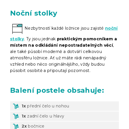
Noční stolky
Nezbytností každé ložnice jsou zajisté
noční
stolky
. Ty jsou jednak
praktickým pomocníkem a
místem na odkládání nepostradatelných věcí
,
ale také působí moderně a dotváří celkovou
atmosféru ložnice. Ať už máte rádi nenápadný
vzhled nebo něco originálnějšího, vždy budou
působit osobitě a připoutají pozornost.
Balení
postele obsahuje:
1x
přední čelo u nohou
1x
zadní čelo u hlavy
2x
bočnice