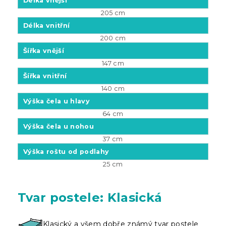
Délka vnější
205 cm
Délka vnitřní
200 cm
Šířka vnější
147 cm
Šířka vnitřní
140 cm
Výška čela u hlavy
64 cm
Výška čela u nohou
37 cm
Výška roštu od podlahy
25 cm
Tvar postele: Klasická
Klasický a všem dobře známý tvar postele