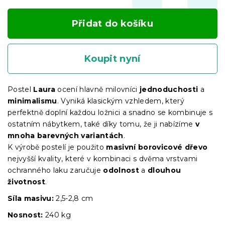
Přidat do košíku
Koupit nyní
Postel
Laura
ocení hlavně milovníci
jednoduchosti
a
minimalismu
. Vyniká klasickým vzhledem, který
perfektně doplní každou ložnici a snadno se kombinuje s
ostatním nábytkem, také díky tomu, že ji nabízíme
v
mnoha barevných variantách
.
K výrobě postelí je použito
masivní borovicové dřevo
nejvyšší kvality, které v kombinaci s dvěma vrstvami
ochranného laku zaručuje
odolnost
a
dlouhou
životnost
.
Síla masivu:
2,5-2,8 cm
Nosnost:
240 kg