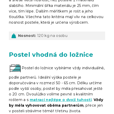
slabšího. Minimální šířka materiálu je 25 mm, čím
více, tím lépe. Dalším měřítkem je rošt a jeho
tloušťka. Všechna tato kritéria mají vliv na celkovou
nosnost postele, která je určena výrobcem.
Nosnost:
120 kg na osobu
Postel vhodná do ložnice
Postel do ložnice vybíráme vždy individuálně,
podle partnerů. Ideální výška postele je
doporučována v rozmezí 50 - 65 cm. Délku určíme
podle vyšší osoby, postel by měla přesahovat ještě
o 20 cm. Dvoulůžko volíme pevné s kvalitním
roštem a s
matrací nejlépe o dvojí tuhosti
.
Vždy
by měla vyhovovat oběma partnerům
, přece jen
v posteli strávíme téměř třetinu života.