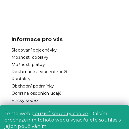
Z
á
p
Informace pro vás
a
t
Sledování objednávky
í
Možnosti dopravy
Možnosti platby
Reklamace a vrácení zboží
Kontakty
Obchodní podmínky
Ochrana osobních údajů
Etický kodex
Pro partnery
Tento web
používá soubory cookie
. Dalším
procházením tohoto webu vyjadřujete souhlas s
jejich používáním.