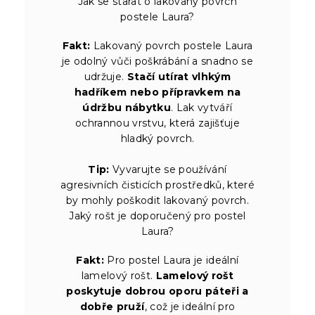
Jak se starat o lakovaný povrch
postele Laura?
Fakt:
Lakovaný povrch postele Laura
je odolný vůči poškrábání a snadno se
udržuje.
Stačí utírat vlhkým
hadříkem nebo přípravkem na
údržbu nábytku
. Lak vytváří
ochrannou vrstvu, která zajišťuje
hladký povrch.
Tip:
Vyvarujte se používání
agresivních čisticích prostředků, které
by mohly poškodit lakovaný povrch.
Jaký rošt je doporučený pro postel
Laura?
Fakt:
Pro postel Laura je ideální
lamelový rošt.
Lamelový rošt
poskytuje dobrou oporu páteři a
dobře pruží
, což je ideální pro