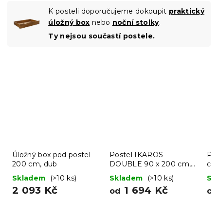
K posteli doporučujeme dokoupit
praktický
úložný box
nebo
noční stolky
.
Ty nejsou součastí postele.
Úložný box pod postel
Postel IKAROS
Po
200 cm, dub
DOUBLE 90 x 200 cm,
cm
bílá/dub sonoma
Skladem
(>10 ks)
Skladem
(>10 ks)
Sk
2 093 Kč
1 694 Kč
od
o