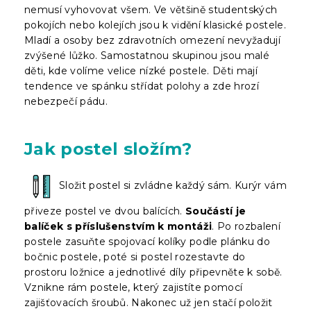
nemusí vyhovovat všem. Ve většině studentských
pokojích nebo kolejích jsou k vidění klasické postele.
Mladí a osoby bez zdravotních omezení nevyžadují
zvýšené lůžko. Samostatnou skupinou jsou malé
děti, kde volíme velice nízké postele. Děti mají
tendence ve spánku střídat polohy a zde hrozí
nebezpečí pádu.
Jak postel složím?
Složit postel si zvládne každý sám. Kurýr vám
přiveze postel ve dvou balících.
Součástí je
balíček s příslušenstvím k montáži
. Po rozbalení
postele zasuňte spojovací kolíky podle plánku do
bočnic postele, poté si postel rozestavte do
prostoru ložnice a jednotlivé díly připevněte k sobě.
Vznikne rám postele, který zajistíte pomocí
zajišťovacích šroubů. Nakonec už jen stačí položit