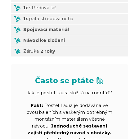
1x
středová lať
1x
pátá středová noha
Spojovací materiál
Návod ke složení
Záruka
2 roky
Často se ptáte 🙋
Jak je postel Laura složitá na montáž?
Fakt:
Postel Laura je dodávána ve
dvou baleních s veškerým potřebným
montážním materiálem včetně
návodu.
Jednoduché sestavení
zajistí přehledný návod s obrázky.