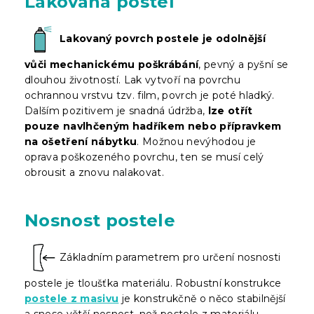
Lakovaná postel
Lakovaný povrch postele je odolnější
vůči mechanickému poškrábání
, pevný a pyšní se
dlouhou životností. Lak vytvoří na povrchu
ochrannou vrstvu tzv. film, povrch je poté hladký.
Dalším pozitivem je snadná údržba,
lze otřít
pouze navlhčeným hadříkem nebo přípravkem
na ošetření nábytku
. Možnou nevýhodou je
oprava poškozeného povrchu, ten se musí celý
obrousit a znovu nalakovat.
Nosnost postele
Základním parametrem pro určení nosnosti
postele je tloušťka materiálu. Robustní konstrukce
postele z masivu
je konstrukčně o něco stabilnější
a snese větší nosnost, než postele z materiálu