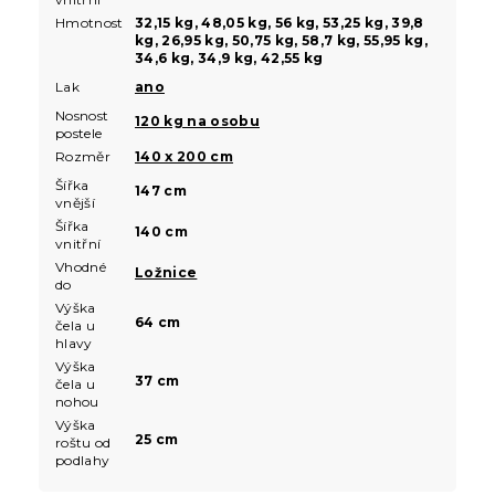
Hmotnost
32,15 kg, 48,05 kg, 56 kg, 53,25 kg, 39,8
kg, 26,95 kg, 50,75 kg, 58,7 kg, 55,95 kg,
34,6 kg, 34,9 kg, 42,55 kg
Lak
ano
Nosnost
120 kg na osobu
postele
Rozměr
140 x 200 cm
Šířka
147 cm
vnější
Šířka
140 cm
vnitřní
Vhodné
Ložnice
do
Výška
64 cm
čela u
hlavy
Výška
37 cm
čela u
nohou
Výška
25 cm
roštu od
podlahy