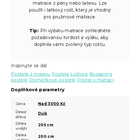
matrace z pěny nebo latexu. Lze
použít i laťkový rošt, který je vhodný
pro pružinové matrace.
Tip:
Při výběru matrace zohledněte
požadovanou tvrdost a výšku, aby
doplnila vámi zvolený typ roštu.
Inspirujte se dál
Postele z masivu
Postele
Ložnice
Boxspring
postele
Domečkové postele
Postel s matrací
Doplňkové parametry
Cena
Nad 3000 Kč
Dekor
Dub
dřeva
Délka
205 cm
vnější
Délka
200 cm
vnitřní