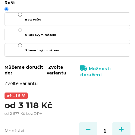
Rošt
Bez roštu
S laťkovým roštem
S lamelovým roštem
Můžeme doručit
Zvolte
Možnosti
do:
variantu
doručení
Zvolte variantu
až –16 %
od
3 118 Kč
od
2 577 Kč
bez DPH
Měrná
cena:
Množství