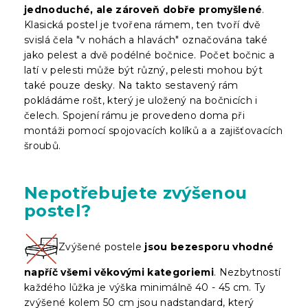
jednoduché, ale zároveň dobře promyšlené
.
Klasická postel je tvořena rámem, ten tvoří dvě
svislá čela "v nohách a hlavách" označována také
jako pelest a dvě podélné bočnice. Počet bočnic a
latí v pelesti může být různý, pelesti mohou být
také pouze desky. Na takto sestavený rám
pokládáme rošt, který je uložený na bočnicích i
čelech. Spojení rámu je provedeno doma při
montáži pomocí spojovacích kolíků a a zajišťovacích
šroubů.
Nepotřebujete zvýšenou
postel?
Zvýšené postele
jsou bezesporu vhodné
napříč všemi věkovými kategoriemi
. Nezbytností
každého lůžka je výška minimálně 40 - 45 cm. Ty
zvýšené kolem 50 cm jsou nadstandard, který