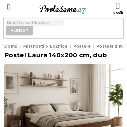
Přejít
N
na
K
obsah
HLEDAT
Domů
Místnosti
Ložnice
Postele
Postele z ma
Postel Laura 140x200 cm, dub