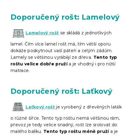
Doporučený rošt: Lamelový
Lamelový rošt
se skládá z jednotlivých
lamel. Čím více lamel rošt má, tím větší oporu
dokáže poskytnout vaší páteři a celým zádům.
Lamely se většinou vyrábějí ze dřeva.
Tento typ
roštu velice dobře pruží
a je vhodný i pro nižší
matrace.
Doporučený rošt: Laťkový
Laťkový rošt
je vyrobený z dřevěných latěk
o různé šířce. Tento typ roštu nemá většinou rám,
převoz je tedy velice snadný, rošt lze srolovat do
malého balíku.
Tento typ roštu méně pruží
a je