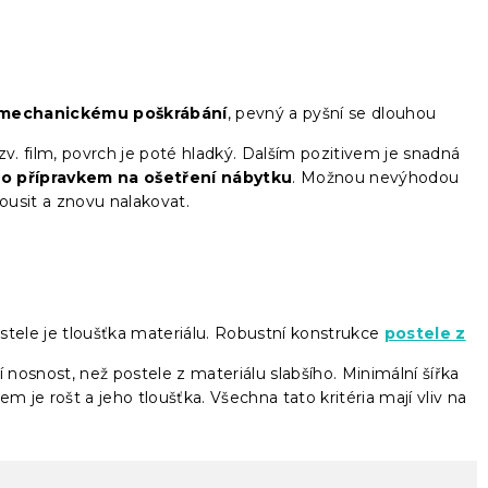
i mechanickému poškrábání
, pevný a pyšní se dlouhou
zv. film, povrch je poté hladký. Dalším pozitivem je snadná
o přípravkem na ošetření nábytku
. Možnou nevýhodou
ousit a znovu nalakovat.
tele je tloušťka materiálu. Robustní konstrukce
postele z
í nosnost, než postele z materiálu slabšího. Minimální šířka
m je rošt a jeho tloušťka. Všechna tato kritéria mají vliv na