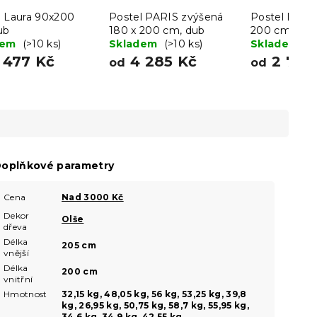
l Laura 90x200
Postel PARIS zvýšená
Postel IKAR
ub
180 x 200 cm, dub
200 cm, bílá
dem
(>10 ks)
Skladem
(>10 ks)
sonoma
Skladem
(>
 477 Kč
4 285 Kč
2 762
od
od
oplňkové parametry
Cena
Nad 3000 Kč
Dekor
Olše
dřeva
Délka
205 cm
vnější
Délka
200 cm
vnitřní
Hmotnost
32,15 kg, 48,05 kg, 56 kg, 53,25 kg, 39,8
kg, 26,95 kg, 50,75 kg, 58,7 kg, 55,95 kg,
34,6 kg, 34,9 kg, 42,55 kg