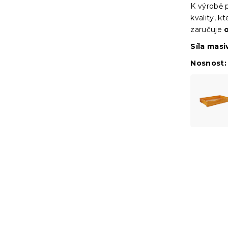
K výrobě p
kvality, 
zaručuje
Síla masi
Nosnost: