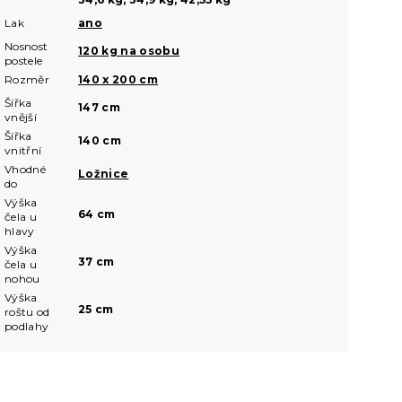
Lak
ano
Nosnost
120 kg na osobu
postele
Rozměr
140 x 200 cm
Šířka
147 cm
vnější
Šířka
140 cm
vnitřní
Vhodné
Ložnice
do
Výška
64 cm
čela u
hlavy
Výška
37 cm
čela u
nohou
Výška
25 cm
roštu od
podlahy