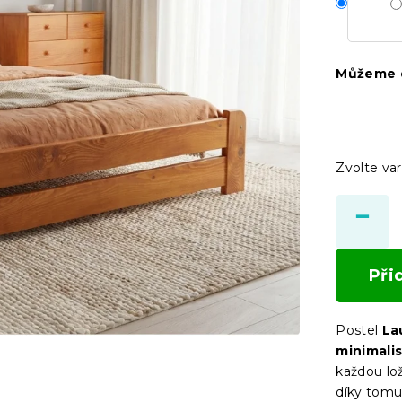
Můžeme d
Zvolte var
Při
Postel
La
minimali
každou lo
díky tomu