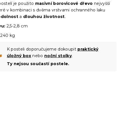
ostelí je použito
masivní borovicové dřevo
nejvyšší
které v kombinaci s dvěma vrstvami ochranného laku
odolnost
a
dlouhou životnost
.
vu:
2,5-2,8 cm
240 kg
K posteli doporučujeme dokoupit
praktický
úložný box
nebo
noční stolky
.
Ty nejsou součastí postele.