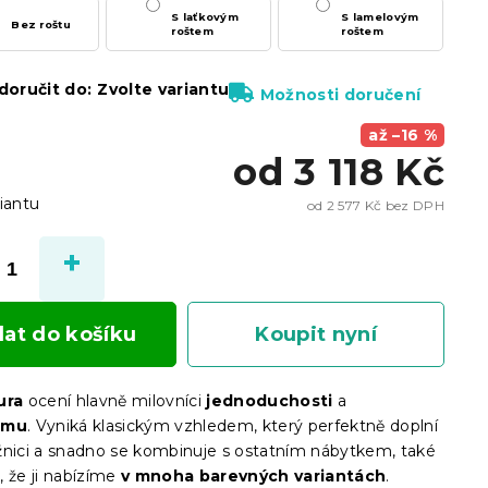
S laťkovým
S lamelovým
Bez roštu
roštem
roštem
oručit do:
Zvolte variantu
Možnosti doručení
až –16 %
od
3 118 Kč
iantu
od
2 577 Kč
bez DPH
Měrn
cena:
dat do košíku
Koupit nyní
ura
ocení hlavně milovníci
jednoduchosti
a
smu
. Vyniká klasickým vzhledem, který perfektně doplní
žnici a snadno se kombinuje s ostatním nábytkem, také
, že ji nabízíme
v mnoha barevných variantách
.