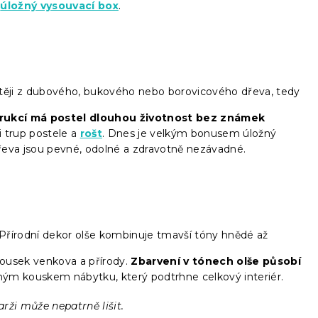
t
úložný vysouvací box
.
astěji z dubového, bukového nebo borovicového dřeva, tedy
trukcí má postel dlouhou životnost bez známek
i trup postele a
rošt
. Dnes je velkým bonusem úložný
řeva jsou pevné, odolné a zdravotně nezávadné.
 Přírodní dekor olše kombinuje tmavší tóny hnědé až
kousek venkova a přírody.
Zbarvení v tónech olše působí
eným kouskem nábytku, který podtrhne celkový interiér.
arži může nepatrně lišit.