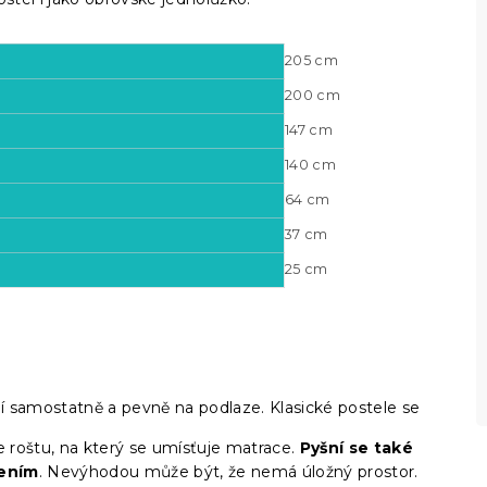
205 cm
200 cm
147 cm
140 cm
64 cm
37 cm
25 cm
í samostatně a pevně na podlaze. Klasické postele se
e roštu, na který se umísťuje matrace.
Pyšní se také
ením
. Nevýhodou může být, že nemá úložný prostor.