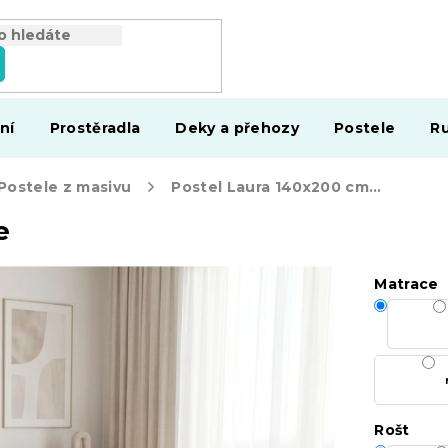
ní
Prostěradla
Deky a přehozy
Postele
Ru
Postele z masivu
Postel Laura 140x200 cm, olše
e
Matrace
Rošt