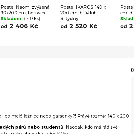
Postel Naomi zvýšená
Postel IKAROS 140 x
Poste
90x200 cm, borovice
200 cm, bílá/dub
cm, d
Skladem
(>10 ks)
sonoma
4 týdny
Skla
2 406 Kč
2 520 Kč
2
od
od
od
D
e i do malé ložnice nebo garsonky?! Právě rozměr 140 x 200
ladých párů nebo studentů
. Naopak, kdo má rád své
ostel i jako obrovské jednolůžko.