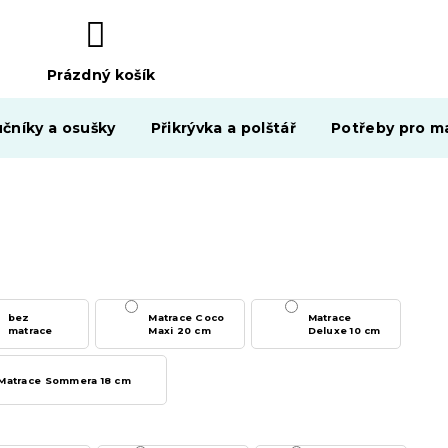
Prázdný košík
NÁKUPNÍ
KOŠÍK
čníky a osušky
Přikrývka a polštář
Potřeby pro ma
bez
Matrace Coco
Matrace
matrace
Maxi 20 cm
Deluxe 10 cm
Matrace Sommera 18 cm