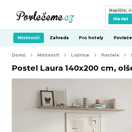
Přejít
na
obsah
Hledat
Místnosti
Zahrada
Pro hotely
Povleče
Domů
Místnosti
Ložnice
Postele
Postel Laura 140x200 cm, olš