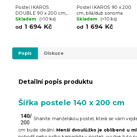
Postel IKAROS
Postel IKAROS 90 x 200
DOUBLE 90 x 200 cm,
cm, bílá/dub sonoma
bílá/dub sonoma
Skladem
(>10 ks)
Skladem
(>10 ks)
1 694 Kč
1 694 Kč
od
od
Popis
Diskuze
Detailní popis produktu
Šířka postele 140 x 200 cm
Sháníte manželskou postel, která se vám vejd
cm bude ideální.
Menší dvoulůžko je oblíbené u m
pohodlí nebo psího kamaráda v posteli, využije tuto p